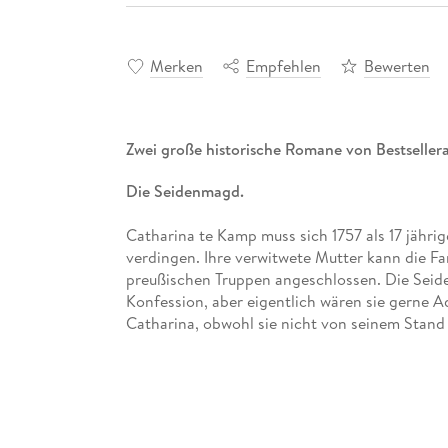
Merken
Empfehlen
Bewerten
Zwei große historische Romane von Bestsellera
Die Seidenmagd.
Catharina te Kamp muss sich 1757 als 17 jährig
verdingen. Ihre verwitwete Mutter kann die Fa
preußischen Truppen angeschlossen. Die Seid
Konfession, aber eigentlich wären sie gerne Ad
Catharina, obwohl sie nicht von seinem Stand 
sie nie, ob er sie wirklich liebt. Auch weiß sie
und Verschwendung mit ihrem Glauben vereinen 
entscheiden. Ein Leben an Frieders Seite, ab
Rückbesinnung auf die alten Werte . . .