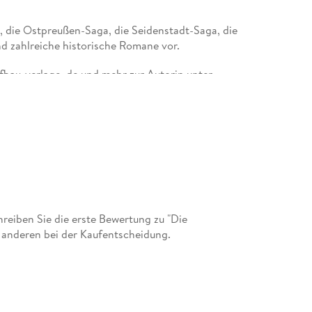
, die Ostpreußen-Saga, die Seidenstadt-Saga, die
d zahlreiche historische Romane vor.
aufbau-verlage. de und mehr zur Autorin unter
eiben Sie die erste Bewertung zu "Die
 anderen bei der Kaufentscheidung.