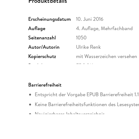
Produktdetails
Erscheinungsdatum
10. Juni 2016
Auflage
4. Auflage, Mehrfachband
Seitenanzahl
1050
Autor/Autorin
Ulrike Renk
Kopierschutz
mit Wasserzeichen versehen
Produktart
EBOOK
ISBN
9783841211958
Barrierefreiheit
Entspricht der Vorgabe EPUB Barrierefreiheit 1.1
Keine Barrierefreiheitsfunktionen des Lesesyste
Navigierbares Inhaltsverzeichnis
Logische Lesereihenfolge eingehalten
Kurze Alternativtexte (z.B. für Abbildungen) vo