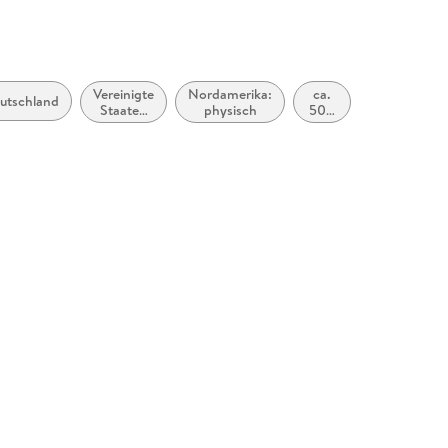
Vereinigte
Nordamerika:
ca.
17.
utschland
Staaten
physisch
500
Jahrhundert
von
bis
(ca. 1600
Amerika,
ca.
bis ca.
USA
1000
1699)
n.
Chr.