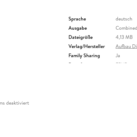
Die Heilerin.
Krefeld im 17. Jahrhundert. Für Margaretha un
Sprache
deutsch
schwieriger. Da sie der mennonitischen Glau
Ausgabe
Combined
angegriffen. Plötzlich müssen sie über einen b
Neue Welt auswandern? Doch kann Margareth
Dateigröße
4,13 MB
ihre Mutter? Und was wird aus Jan, dem Jungen
Verlag/Hersteller
Aufbau Di
Die authentische Geschichte einer mennonitis
Family Sharing
Ja
Dateiformat
EPUB
ms deaktiviert
rhanden