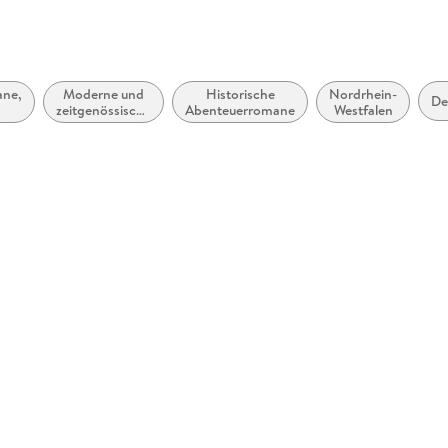
 dargestellt
ane,
Moderne und
Historische
Nordrhein-
De
zeitgenössische
Abenteuerromane
Westfalen
Belletristik:
rund
allgemein und
literarisch