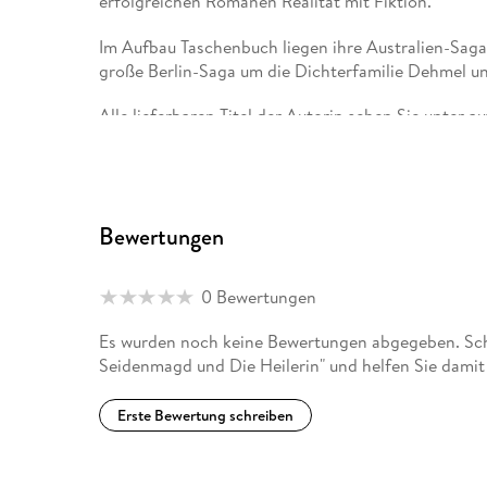
erfolgreichen Romanen Realität mit Fiktion.
Im Aufbau Taschenbuch liegen ihre Australien-Saga
große Berlin-Saga um die Dichterfamilie Dehmel un
Alle lieferbaren Titel der Autorin sehen Sie unter 
ulrikerenk. de.
Bewertungen
0 Bewertungen
Es wurden noch keine Bewertungen abgegeben. Schr
Seidenmagd und Die Heilerin" und helfen Sie damit
Erste Bewertung schreiben