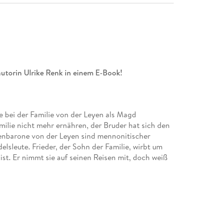
utorin Ulrike Renk in einem E-Book!
e bei der Familie von der Leyen als Magd
milie nicht mehr ernähren, der Bruder hat sich den
enbarone von der Leyen sind mennonitischer
elsleute. Frieder, der Sohn der Familie, wirbt um
ist. Er nimmt sie auf seinen Reisen mit, doch weiß
 nicht, ob sie das opulente Leben aus Prunk, Pracht
kann. Als ihre Freundin stirbt, muss sie sich
er ausgestoßen von der Gemeinde, oder eine