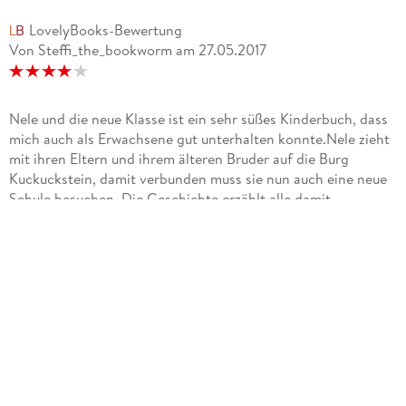
LovelyBooks-Bewertung
Von Steffi_the_bookworm
am
27.05.2017
Nele und die neue Klasse ist ein sehr süßes Kinderbuch, dass
mich auch als Erwachsene gut unterhalten konnte.Nele zieht
mit ihren Eltern und ihrem älteren Bruder auf die Burg
Kuckuckstein, damit verbunden muss sie nun auch eine neue
Schule besuchen. Die Geschichte erzählt alle damit
verbundenen neuen Erfahrungen und Schwierigkeiten. Die
Geschichte hat viel Witz und Charme und eine Menge neue
Erlebnisse für Nele. Nele ist ein sehr sympathisches Mädchen
und meiner Meinung ein gutes Vorbild für kleine
Mädchen. Der Schreibstil ist für die Zielgruppe passend und
leicht verständlich. Auch die Illustrationen fand ich sehr
gelungen. Ich freue mich auf weitere Abenteuer von Nele.