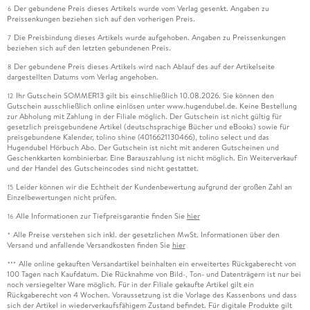
Der gebundene Preis dieses Artikels wurde vom Verlag gesenkt. Angaben zu
6
Preissenkungen beziehen sich auf den vorherigen Preis.
Die Preisbindung dieses Artikels wurde aufgehoben. Angaben zu Preissenkungen
7
beziehen sich auf den letzten gebundenen Preis.
Der gebundene Preis dieses Artikels wird nach Ablauf des auf der Artikelseite
8
dargestellten Datums vom Verlag angehoben.
Ihr Gutschein SOMMER13 gilt bis einschließlich 10.08.2026. Sie können den
12
Gutschein ausschließlich online einlösen unter www.hugendubel.de. Keine Bestellung
zur Abholung mit Zahlung in der Filiale möglich. Der Gutschein ist nicht gültig für
gesetzlich preisgebundene Artikel (deutschsprachige Bücher und eBooks) sowie für
preisgebundene Kalender, tolino shine (4016621130466), tolino select und das
Hugendubel Hörbuch Abo. Der Gutschein ist nicht mit anderen Gutscheinen und
Geschenkkarten kombinierbar. Eine Barauszahlung ist nicht möglich. Ein Weiterverkauf
und der Handel des Gutscheincodes sind nicht gestattet.
Leider können wir die Echtheit der Kundenbewertung aufgrund der großen Zahl an
15
Einzelbewertungen nicht prüfen.
Alle Informationen zur Tiefpreisgarantie finden Sie
hier
16
Alle Preise verstehen sich inkl. der gesetzlichen MwSt. Informationen über den
*
Versand und anfallende Versandkosten finden Sie
hier
Alle online gekauften Versandartikel beinhalten ein erweitertes Rückgaberecht von
***
100 Tagen nach Kaufdatum. Die Rücknahme von Bild-, Ton- und Datenträgern ist nur bei
noch versiegelter Ware möglich. Für in der Filiale gekaufte Artikel gilt ein
Rückgaberecht von 4 Wochen. Voraussetzung ist die Vorlage des Kassenbons und dass
sich der Artikel in wiederverkaufsfähigem Zustand befindet. Für digitale Produkte gilt