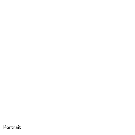
EPUB
ISBN
9783641055318
Portrait