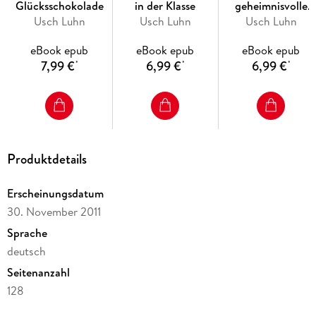
Glücksschokolade
in der Klasse
geheimnisvolle
Usch Luhn
Usch Luhn
Schatztruhe
Usch Luhn
eBook epub
eBook epub
eBook epub
7,99 €
6,99 €
6,99 €
*
*
*
Produktdetails
Erscheinungsdatum
30. November 2011
Sprache
deutsch
Seitenanzahl
128
Dateigröße