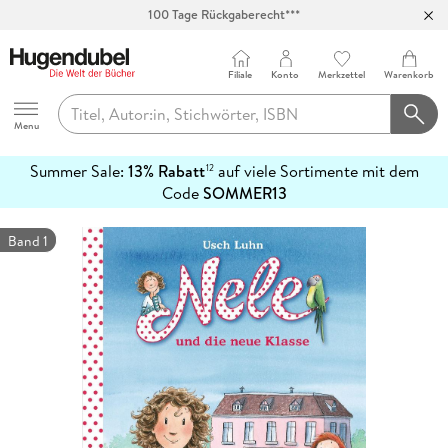
100 Tage Rückgaberecht***
Abholung in über 100 Filialen
Filiale
Konto
Merkzettel
Warenkorb
Hugendubel
Menu
Summer Sale:
13% Rabatt
auf viele Sortimente mit dem
12
mehr
Code
SOMMER13
erfahren
Band 1