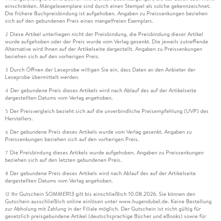
einschränken. Mängelexemplare sind durch einen Stempel als solche gekennzeichnet.
Die frühere Buchpreisbindung ist aufgehoben. Angaben zu Preissenkungen beziehen
sich auf den gebundenen Preis eines mangelfreien Exemplars.
Diese Artikel unterliegen nicht der Preisbindung, die Preisbindung dieser Artikel
2
wurde aufgehoben oder der Preis wurde vom Verlag gesenkt. Die jeweils zutreffende
Alternative wird Ihnen auf der Artikelseite dargestellt. Angaben zu Preissenkungen
beziehen sich auf den vorherigen Preis.
Durch Öffnen der Leseprobe willigen Sie ein, dass Daten an den Anbieter der
3
Leseprobe übermittelt werden.
Der gebundene Preis dieses Artikels wird nach Ablauf des auf der Artikelseite
4
dargestellten Datums vom Verlag angehoben.
Der Preisvergleich bezieht sich auf die unverbindliche Preisempfehlung (UVP) des
5
Herstellers.
Der gebundene Preis dieses Artikels wurde vom Verlag gesenkt. Angaben zu
6
Preissenkungen beziehen sich auf den vorherigen Preis.
Die Preisbindung dieses Artikels wurde aufgehoben. Angaben zu Preissenkungen
7
beziehen sich auf den letzten gebundenen Preis.
Der gebundene Preis dieses Artikels wird nach Ablauf des auf der Artikelseite
8
dargestellten Datums vom Verlag angehoben.
Ihr Gutschein SOMMER13 gilt bis einschließlich 10.08.2026. Sie können den
12
Gutschein ausschließlich online einlösen unter www.hugendubel.de. Keine Bestellung
zur Abholung mit Zahlung in der Filiale möglich. Der Gutschein ist nicht gültig für
gesetzlich preisgebundene Artikel (deutschsprachige Bücher und eBooks) sowie für