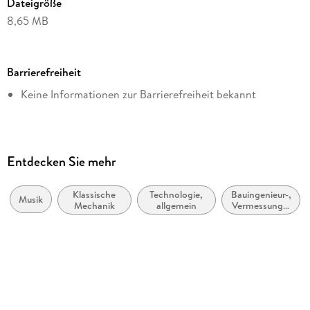
Dateigröße
8,65 MB
Reihe
tredition GmbH
Barrierefreiheit
Autor/Autorin
Keine Informationen zur Barrierefreiheit bekannt
Uta Christina Georg, Christine Tabea Handke
Herausgegeben von
Christine Tabea Handke, Uta Christina Georg
Illustrationen
Entdecken Sie mehr
Frank Kaiser
Klassische
Technologie,
Bauingenieur-,
Verlag/Hersteller
Musik
Mechanik
allgemein
Vermessungs-
tredition
und Bauwesen
Kopierschutz
mit Wasserzeichen versehen
Produktart
EBOOK