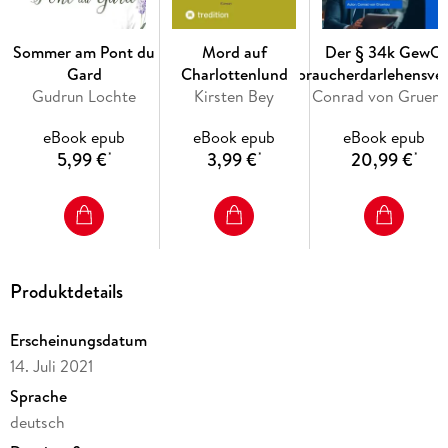
Sommer am Pont du
Mord auf
Der § 34k GewO
Gard
Charlottenlund
Verbraucherdarlehensver
Gudrun Lochte
Kirsten Bey
(IHK)
Conrad von G
eBook epub
eBook epub
eBook epub
5,99 €
3,99 €
20,99 €
*
*
*
Produktdetails
Erscheinungsdatum
14. Juli 2021
Sprache
deutsch