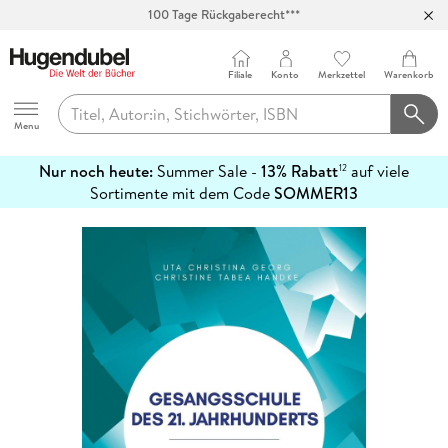
100 Tage Rückgaberecht***
Abholung in über 100 Filialen
Filiale
Konto
Merkzettel
Warenkorb
Hugendubel
Menu
Nur noch heute:
Summer Sale -
13% Rabatt
auf viele
12
mehr
Sortimente mit dem Code
SOMMER13
erfahren