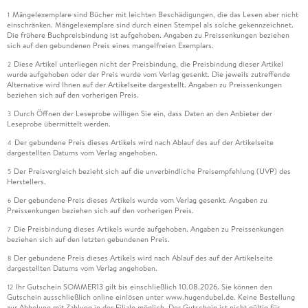
Mängelexemplare sind Bücher mit leichten Beschädigungen, die das Lesen aber nicht
1
einschränken. Mängelexemplare sind durch einen Stempel als solche gekennzeichnet.
Die frühere Buchpreisbindung ist aufgehoben. Angaben zu Preissenkungen beziehen
sich auf den gebundenen Preis eines mangelfreien Exemplars.
Diese Artikel unterliegen nicht der Preisbindung, die Preisbindung dieser Artikel
2
wurde aufgehoben oder der Preis wurde vom Verlag gesenkt. Die jeweils zutreffende
Alternative wird Ihnen auf der Artikelseite dargestellt. Angaben zu Preissenkungen
beziehen sich auf den vorherigen Preis.
Durch Öffnen der Leseprobe willigen Sie ein, dass Daten an den Anbieter der
3
Leseprobe übermittelt werden.
Der gebundene Preis dieses Artikels wird nach Ablauf des auf der Artikelseite
4
dargestellten Datums vom Verlag angehoben.
Der Preisvergleich bezieht sich auf die unverbindliche Preisempfehlung (UVP) des
5
Herstellers.
Der gebundene Preis dieses Artikels wurde vom Verlag gesenkt. Angaben zu
6
Preissenkungen beziehen sich auf den vorherigen Preis.
Die Preisbindung dieses Artikels wurde aufgehoben. Angaben zu Preissenkungen
7
beziehen sich auf den letzten gebundenen Preis.
Der gebundene Preis dieses Artikels wird nach Ablauf des auf der Artikelseite
8
dargestellten Datums vom Verlag angehoben.
Ihr Gutschein SOMMER13 gilt bis einschließlich 10.08.2026. Sie können den
12
Gutschein ausschließlich online einlösen unter www.hugendubel.de. Keine Bestellung
zur Abholung mit Zahlung in der Filiale möglich. Der Gutschein ist nicht gültig für