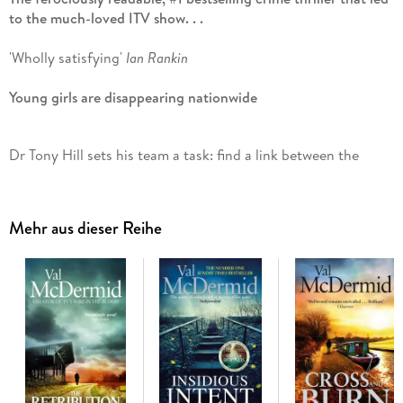
to the much-loved ITV show. . .
'Wholly satisfying'
Ian Rankin
Young girls are disappearing nationwide
Dr Tony Hill sets his team a task: find a link between the
cases.
Mehr aus dieser Reihe
Only one officer comes up with a theory, but it's too wild. . .
that is, until one of their number is murdered and mutilated.
Tony has started a game - one where hunter and hunted can
all too easily be reversed. He has baited an aggressor whose
charming manner hides a warped and sick mind. . .