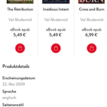
When a killer is hiding in plain sight
The Retribution
Insidious Intent
Cross and Burn
Val Mcdermid
Val Mcdermid
Val Mcdermid
Who can stop them?
eBook epub
eBook epub
eBook epub
5,49 €
5,49 €
6,99 €
*
*
*
'Truly frightening'
The Times
'Sly and sophisticated, weaving the mundane with the
stomach-churningly depraved'
Express
Produktdetails
Erscheinungsdatum
22. Mai 2009
Sprache
englisch
Seitenanzahl