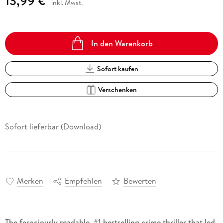
13,99 €
inkl. Mwst.
In den Warenkorb
Sofort kaufen
Verschenken
Sofort lieferbar (Download)
Merken
Empfehlen
Bewerten
The ferociously readable, #1 bestselling crime thriller that led