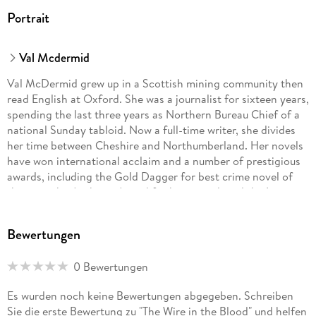
Portrait
Val Mcdermid
Val McDermid grew up in a Scottish mining community then
read English at Oxford. She was a journalist for sixteen years,
spending the last three years as Northern Bureau Chief of a
national Sunday tabloid. Now a full-time writer, she divides
her time between Cheshire and Northumberland. Her novels
have won international acclaim and a number of prestigious
awards, including the Gold Dagger for best crime novel of
the year, the Anthony Award for best novel, and the Los
Angeles Times Book of the Year Award. Her thriller series
featuring criminal profiler Tony Hill has been adapted into
Bewertungen
the much-loved TV series Wire in the Blood.
0 Bewertungen
Es wurden noch keine Bewertungen abgegeben. Schreiben
Sie die erste Bewertung zu "The Wire in the Blood" und helfen