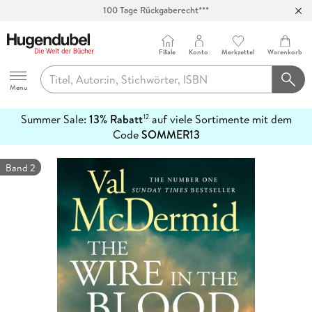
100 Tage Rückgaberecht***
Abholung in über 100 Filialen
Filiale
Konto
Merkzettel
Warenkorb
Hugendubel
Menu
Summer Sale:
13% Rabatt
auf viele Sortimente mit dem
12
mehr
Code
SOMMER13
erfahren
Band 2