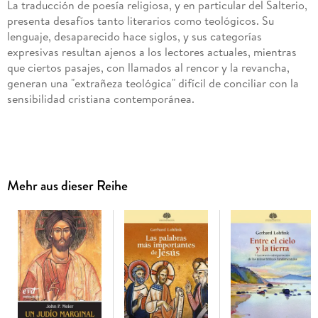
La traducción de poesía religiosa, y en particular del Salterio,
presenta desafíos tanto literarios como teológicos. Su
lenguaje, desaparecido hace siglos, y sus categorías
expresivas resultan ajenos a los lectores actuales, mientras
que ciertos pasajes, con llamados al rencor y la revancha,
generan una "extrañeza teológica" difícil de conciliar con la
Con esta nueva traducción, original y rigurosa, Víctor Morla
nos invita a releer estos poemas que ofrecen un arsenal de
Mehr aus dieser Reihe
penetrantes interrogantes que catapultan al lector, lo quiera
o no, hacia una cruda reformulación de su "yo" desde la
perspectiva de la trascendencia.