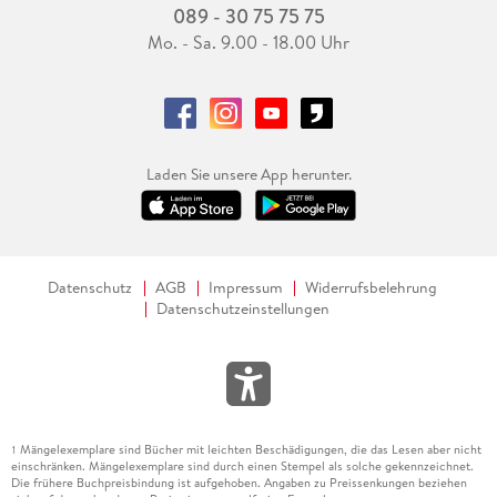
089 - 30 75 75 75
Mo. - Sa. 9.00 - 18.00 Uhr
Laden Sie unsere App herunter.
Datenschutz
AGB
Impressum
Widerrufsbelehrung
Datenschutzeinstellungen
Mängelexemplare sind Bücher mit leichten Beschädigungen, die das Lesen aber nicht
1
einschränken. Mängelexemplare sind durch einen Stempel als solche gekennzeichnet.
Die frühere Buchpreisbindung ist aufgehoben. Angaben zu Preissenkungen beziehen