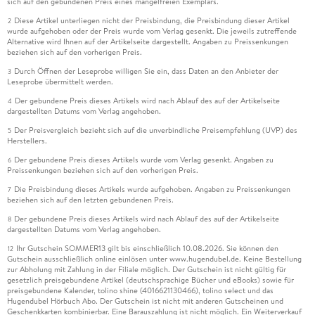
sich auf den gebundenen Preis eines mangelfreien Exemplars.
Diese Artikel unterliegen nicht der Preisbindung, die Preisbindung dieser Artikel
2
wurde aufgehoben oder der Preis wurde vom Verlag gesenkt. Die jeweils zutreffende
Alternative wird Ihnen auf der Artikelseite dargestellt. Angaben zu Preissenkungen
beziehen sich auf den vorherigen Preis.
Durch Öffnen der Leseprobe willigen Sie ein, dass Daten an den Anbieter der
3
Leseprobe übermittelt werden.
Der gebundene Preis dieses Artikels wird nach Ablauf des auf der Artikelseite
4
dargestellten Datums vom Verlag angehoben.
Der Preisvergleich bezieht sich auf die unverbindliche Preisempfehlung (UVP) des
5
Herstellers.
Der gebundene Preis dieses Artikels wurde vom Verlag gesenkt. Angaben zu
6
Preissenkungen beziehen sich auf den vorherigen Preis.
Die Preisbindung dieses Artikels wurde aufgehoben. Angaben zu Preissenkungen
7
beziehen sich auf den letzten gebundenen Preis.
Der gebundene Preis dieses Artikels wird nach Ablauf des auf der Artikelseite
8
dargestellten Datums vom Verlag angehoben.
Ihr Gutschein SOMMER13 gilt bis einschließlich 10.08.2026. Sie können den
12
Gutschein ausschließlich online einlösen unter www.hugendubel.de. Keine Bestellung
zur Abholung mit Zahlung in der Filiale möglich. Der Gutschein ist nicht gültig für
gesetzlich preisgebundene Artikel (deutschsprachige Bücher und eBooks) sowie für
preisgebundene Kalender, tolino shine (4016621130466), tolino select und das
Hugendubel Hörbuch Abo. Der Gutschein ist nicht mit anderen Gutscheinen und
Geschenkkarten kombinierbar. Eine Barauszahlung ist nicht möglich. Ein Weiterverkauf