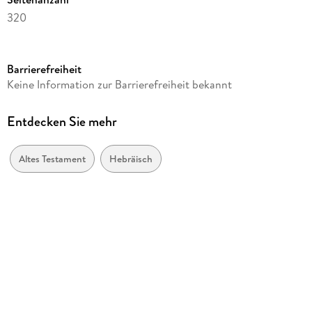
320
Dateigröße
4,78 MB
Barrierefreiheit
Reihe
Keine Information zur Barrierefreiheit bekannt
Estudios Bíblicos
Autor/Autorin
Entdecken Sie mehr
Víctor Morla Asensio
Verlag/Hersteller
Altes Testament
Hebräisch
Editorial Verbo Divino
Kopierschutz
mit Adobe-DRM-Kopierschutz
Family Sharing
Ja
Produktart
EBOOK
Dateiformat