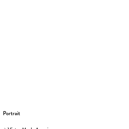
EPUB
ISBN
9788410630963
Portrait