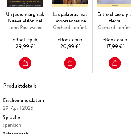
Un judío marginal.
Las palabras más
Entre el cielo y la
Nueva visión del
importantes de
tierra
Jesús histórico V
John Paul Meier
Gerhard Lohfink
Jesús
Gerhard Lohfink
eBook epub
eBook epub
eBook epub
29,99 €
20,99 €
17,99 €
*
*
*
Produktdetails
Erscheinungsdatum
29. April 2025
Sprache
spanisch
Seitenanzahl