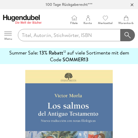
100 Tage Rückgaberecht***
Abholung in über 100 Filialen
Filiale
Konto
Merkzettel
Warenkorb
Hugendubel
Menu
Summer Sale:
13% Rabatt
auf viele Sortimente mit dem
12
mehr
Code
SOMMER13
erfahren