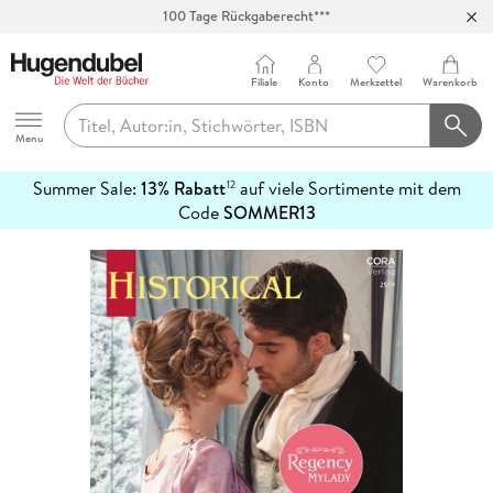
100 Tage Rückgaberecht***
Abholung in über 100 Filialen
Filiale
Konto
Merkzettel
Warenkorb
Hugendubel
Menu
Summer Sale:
13% Rabatt
auf viele Sortimente mit dem
12
mehr
Code
SOMMER13
erfahren