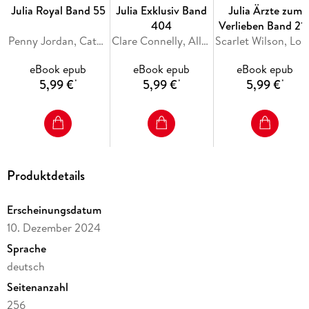
Julia Royal Band 55
Julia Exklusiv Band
Julia Ärzte zum
404
Verlieben Band 21
Penny Jordan, Catherine George, Sara Craven
Clare Connelly, Ally Blake, Maya Blake
Scarlet Wils
eBook epub
eBook epub
eBook epub
5,99 €
5,99 €
5,99 €
*
*
*
Produktdetails
Erscheinungsdatum
10. Dezember 2024
Sprache
deutsch
Seitenanzahl
256