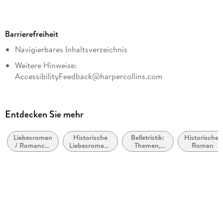
Dateigröße
1,71 MB
Barrierefreiheit
Reihe
Navigierbares Inhaltsverzeichnis
CORA Verlag
Weitere Hinweise:
Autor/Autorin
AccessibilityFeedback@harpercollins.com
Virginia Heath
Übersetzung
Gisela Grätz
Entdecken Sie mehr
Verlag/Hersteller
CORA Verlag
Liebesroman
Historische
Belletristik:
Historischer
/ Romance:
Liebesromane
Themen,
Roman
Kopierschutz
Wholesome
/ Romance
Stoffe,
Motive:
mit Wasserzeichen versehen
Liebe und
Beziehungen
Family Sharing
Ja
Produktart
EBOOK