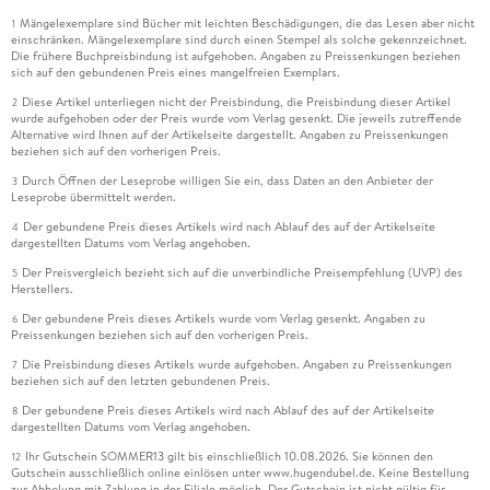
Mängelexemplare sind Bücher mit leichten Beschädigungen, die das Lesen aber nicht
1
einschränken. Mängelexemplare sind durch einen Stempel als solche gekennzeichnet.
Die frühere Buchpreisbindung ist aufgehoben. Angaben zu Preissenkungen beziehen
sich auf den gebundenen Preis eines mangelfreien Exemplars.
Diese Artikel unterliegen nicht der Preisbindung, die Preisbindung dieser Artikel
2
wurde aufgehoben oder der Preis wurde vom Verlag gesenkt. Die jeweils zutreffende
Alternative wird Ihnen auf der Artikelseite dargestellt. Angaben zu Preissenkungen
beziehen sich auf den vorherigen Preis.
Durch Öffnen der Leseprobe willigen Sie ein, dass Daten an den Anbieter der
3
Leseprobe übermittelt werden.
Der gebundene Preis dieses Artikels wird nach Ablauf des auf der Artikelseite
4
dargestellten Datums vom Verlag angehoben.
Der Preisvergleich bezieht sich auf die unverbindliche Preisempfehlung (UVP) des
5
Herstellers.
Der gebundene Preis dieses Artikels wurde vom Verlag gesenkt. Angaben zu
6
Preissenkungen beziehen sich auf den vorherigen Preis.
Die Preisbindung dieses Artikels wurde aufgehoben. Angaben zu Preissenkungen
7
beziehen sich auf den letzten gebundenen Preis.
Der gebundene Preis dieses Artikels wird nach Ablauf des auf der Artikelseite
8
dargestellten Datums vom Verlag angehoben.
Ihr Gutschein SOMMER13 gilt bis einschließlich 10.08.2026. Sie können den
12
Gutschein ausschließlich online einlösen unter www.hugendubel.de. Keine Bestellung
zur Abholung mit Zahlung in der Filiale möglich. Der Gutschein ist nicht gültig für