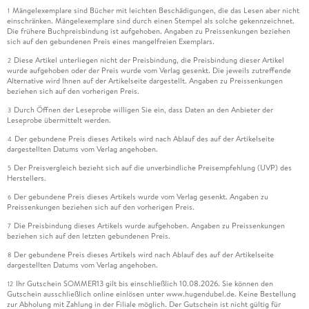
Mängelexemplare sind Bücher mit leichten Beschädigungen, die das Lesen aber nicht
1
einschränken. Mängelexemplare sind durch einen Stempel als solche gekennzeichnet.
Die frühere Buchpreisbindung ist aufgehoben. Angaben zu Preissenkungen beziehen
sich auf den gebundenen Preis eines mangelfreien Exemplars.
Diese Artikel unterliegen nicht der Preisbindung, die Preisbindung dieser Artikel
2
wurde aufgehoben oder der Preis wurde vom Verlag gesenkt. Die jeweils zutreffende
Alternative wird Ihnen auf der Artikelseite dargestellt. Angaben zu Preissenkungen
beziehen sich auf den vorherigen Preis.
Durch Öffnen der Leseprobe willigen Sie ein, dass Daten an den Anbieter der
3
Leseprobe übermittelt werden.
Der gebundene Preis dieses Artikels wird nach Ablauf des auf der Artikelseite
4
dargestellten Datums vom Verlag angehoben.
Der Preisvergleich bezieht sich auf die unverbindliche Preisempfehlung (UVP) des
5
Herstellers.
Der gebundene Preis dieses Artikels wurde vom Verlag gesenkt. Angaben zu
6
Preissenkungen beziehen sich auf den vorherigen Preis.
Die Preisbindung dieses Artikels wurde aufgehoben. Angaben zu Preissenkungen
7
beziehen sich auf den letzten gebundenen Preis.
Der gebundene Preis dieses Artikels wird nach Ablauf des auf der Artikelseite
8
dargestellten Datums vom Verlag angehoben.
Ihr Gutschein SOMMER13 gilt bis einschließlich 10.08.2026. Sie können den
12
Gutschein ausschließlich online einlösen unter www.hugendubel.de. Keine Bestellung
zur Abholung mit Zahlung in der Filiale möglich. Der Gutschein ist nicht gültig für