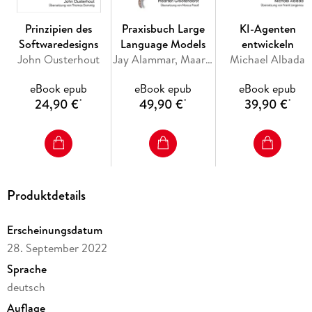
Konkrete Hilfestellungen, wann Patterns genutzt werden
sollten und wann nicht
Prinzipien des
Praxisbuch Large
KI-Agenten
Softwaredesigns
Language Models
entwickeln
John Ousterhout
Jay Alammar, Maarten Grootendorst
Michael Albada
Kompakte Codebeispiele - gerade vollständig genug, um
eBook epub
eBook epub
eBook epub
Grundideen zu vermitteln
24,90 €
49,90 €
39,90 €
*
*
*
Produktdetails
Softwareentwicklung ist heutzutage anspruchsvoller denn je:
Erscheinungsdatum
Als Entwicklerin oder Entwickler müssen Sie technologische
28. September 2022
Trends im Blick behalten, aber genauso die Business Domains
Sprache
deutsch
Dieser Praxisratgeber beschreibt zentrale Patterns,
Auflage