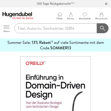
100 Tage Rückgaberecht***
Abholung in über 100 Filialen
Filiale
Konto
Merkzettel
Warenkorb
Hugendubel
Menu
Summer Sale:
13% Rabatt
auf viele Sortimente mit dem
12
mehr
Code
SOMMER13
erfahren