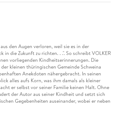
us den Augen verloren, weil sie es in der
k in die Zukunft zu richten. . .". So schreibt VOLKER
nen vorliegenden Kindheitserinnerungen. Die
in der kleinen thüringischen Gemeinde Schweina
ubenhaften Anekdoten nähergebracht. In seinen
ck alles aufs Korn, was ihm damals als kleiner
cht er selbst vor seiner Familie keinen Halt. Ohne
udert der Autor aus seiner Kindheit und setzt sich
mischen Gegebenheiten auseinander, wobei er neben
ur Neuzeit in sein Werk einfließen lässt. Die
te auf, die zwischen sozialistischer Erziehung und