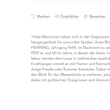
Merken
Empfehlen
Bewerten
"Viele Menschen haben sich in der Gegenwart a
Vergangenheit für sinnvoller fanden, ihren Blic
HENNING, Jahrgang 1949, im Nachwort zu sei
1950`er und 60`er Jahre, in denen der Autor 
lebte, werden dem Leser in zahlreichen lausb
Erzählungen nimmt er mit Humor und Kennerbli
Junge Freude oder Kummer bereitete. Dabei ma
den Blick für das Wesentliche zu verlieren, pla
dabei mit politischen Ereignissen und ökono
Kindermund auch Altersweisheit sowie Bezüge z
vorliegenden Erinnerungen zeigen die Spannwei
realem Kindsein lag.