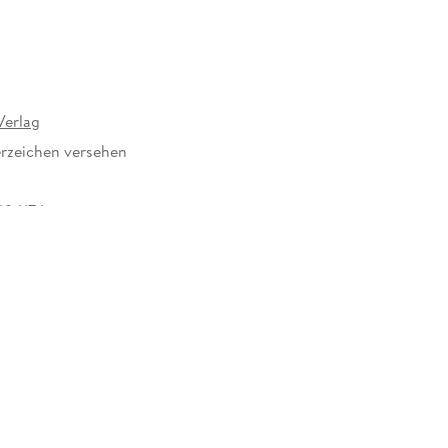
erlag
rzeichen versehen
494174