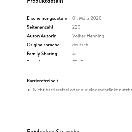
Produktdetails
Erscheinungsdatum
01. März 2020
Seitenanzahl
220
Autor/Autorin
Volker Henning
Originalsprache
deutsch
Family Sharing
Ja
Dateiformat
EPUB
Barrierefreiheit
Nicht barrierefrei oder nur eingeschränkt nutzb
Entdecken Sie mehr