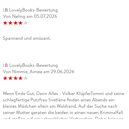
LovelyBooks-Bewertung
Von Neling
am
05.07.2026
Spannend und amüsant.
LovelyBooks-Bewertung
Von Nimmie_Aimee
am
29.06.2026
Wenn Ende Gut, Dann Alles - Volker KlüpferTommi und seine
schlagfertige Putzfrau Svetlana finden eines Abends ein
kleines Mädchen allein am Waldrand. Auf der Suche nach
seiner Mutter geraten die beiden in einen neuen Kriminalfall
und stoßen auf ein schreckliches Verbrechen. Dabei bringen
sie sich selbst in große Gefahr.Ein herrlich unterhaltsamer