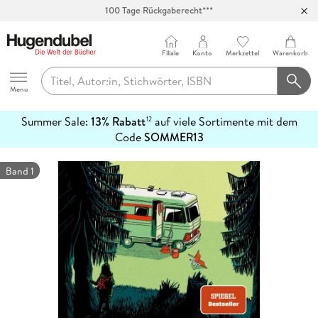
100 Tage Rückgaberecht***
Abholung in über 100 Filialen
Filiale
Konto
Merkzettel
Warenkorb
Hugendubel
Menu
Summer Sale:
13% Rabatt
auf viele Sortimente mit dem
12
mehr
Code
SOMMER13
erfahren
Band 1