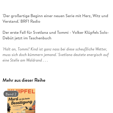
'Der großartige Beginn einer neuen Serie mit Herz, Witz und
Verstand.' BRF1 Radio
Der erste Fall für Svetlana und Tommi - Volker Klüpfels Solo-
Debüt jetzt im Taschenbuch
'Halt an, Tommi! Kind ist ganz nass bei diese scheußliche Wetter,
muss sich doch kümmern jemand.' Svetlana deutete energisch auf
eine Stelle am Waldrand . . .
Die erstaunliche Svetlana liebt russische Literatur und
Detektivgeschichten. Ihre Lebensweisheiten sind so legendär
wie ihre Grammatik. Tommi, liebenswerter Chaot Anfang 30,
Mehr aus dieser Reihe
arbeitet konsequent an seinem Durchbruch als
Bestsellerautor. Meistens jedenfalls. Wegen vorübergehender
Finanzflaute haust er im alten Wohnmobil seines Vaters. Die
Band 2
Hymer B550 hat der ihm zusammen mit seiner ukrainischen
Putzfrau Svetlana überlassen. Als Tommi und Svetlana eines
Abends ein kleines Mädchen am Waldrand auflesen, ahnen