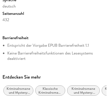
deutsch
Seitenanzahl
432
Dateigröße
7,14 MB
Barrierefreiheit
Reihe
Entspricht der Vorgabe EPUB Barrierefreiheit 1.1
Svetlana und Tommi ermitteln, 1
Keine Barrierefreiheitsfunktionen des Lesesystems
Autor/Autorin
deaktiviert
Volker Klüpfel
Navigierbares Inhaltsverzeichnis
Verlag/Hersteller
Logische Lesereihenfolge eingehalten
Penguin Random House
Entdecken Sie mehr
Kurze Alternativtexte (z.B. für Abbildungen) vorhanden
Kopierschutz
mit Wasserzeichen versehen
Kriminalromane
Klassische
Kriminalromane
Kr
Navigation über vorherige/nächste Abschnitte möglich
und Mystery:
Kriminalromane
und Mystery:
u
Family Sharing
Humor
und Mystery
Privatdetektiv /
C
ARIA-Rollen vorhanden
Amateurdetektive
Ja
Landmark-Navigation vorhanden
Produktart