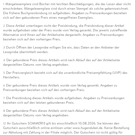
Mängelexemplare sind Bücher mit leichten Beschädigungen, die das Lesen aber nicht
1
einschränken. Mängelexemplare sind durch einen Stempel als solche gekennzeichnet.
Die frühere Buchpreisbindung ist aufgehoben. Angaben zu Preissenkungen beziehen
sich auf den gebundenen Preis eines mangelfreien Exemplars.
Diese Artikel unterliegen nicht der Preisbindung, die Preisbindung dieser Artikel
2
wurde aufgehoben oder der Preis wurde vom Verlag gesenkt. Die jeweils zutreffende
Alternative wird Ihnen auf der Artikelseite dargestellt. Angaben zu Preissenkungen
beziehen sich auf den vorherigen Preis.
Durch Öffnen der Leseprobe willigen Sie ein, dass Daten an den Anbieter der
3
Leseprobe übermittelt werden.
Der gebundene Preis dieses Artikels wird nach Ablauf des auf der Artikelseite
4
dargestellten Datums vom Verlag angehoben.
Der Preisvergleich bezieht sich auf die unverbindliche Preisempfehlung (UVP) des
5
Herstellers.
Der gebundene Preis dieses Artikels wurde vom Verlag gesenkt. Angaben zu
6
Preissenkungen beziehen sich auf den vorherigen Preis.
Die Preisbindung dieses Artikels wurde aufgehoben. Angaben zu Preissenkungen
7
beziehen sich auf den letzten gebundenen Preis.
Der gebundene Preis dieses Artikels wird nach Ablauf des auf der Artikelseite
8
dargestellten Datums vom Verlag angehoben.
Ihr Gutschein SOMMER13 gilt bis einschließlich 10.08.2026. Sie können den
12
Gutschein ausschließlich online einlösen unter www.hugendubel.de. Keine Bestellung
zur Abholung mit Zahlung in der Filiale möglich. Der Gutschein ist nicht gültig für