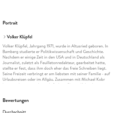
Portrait
Volker Klüpfel
Volker Klüpfel, Jahrgang 1971, wurde in Altusried geboren. In
Bamberg studierte er Politikwissenschaft und Geschichte.
Nachdem er einige Zeit in den USA und in Deutschland als
Journalist, zuletzt als Feuilletonredakteur, gearbeitet hatte,
stellte er fest, dass ihm doch eher das freie Schreiben liegt.
Seine Freizeit verbringt er am liebsten mit seiner Familie - auf
Urlaubsreisen oder im Allgäu. Zusammen mit Michael Kobr
hat er sich u. a. mit der mehrfach verfilmten Kultreihe um
Kommissar Kluftinger und weiteren Romanen ein
Millionenpublikum erschrieben. Mit dem ersten Band seiner
Bewertungen
Solo-Krimireihe 'Wenn Ende gut, dann alles' und dem zweiten
Teil 'Mord ist die beste Beseitigung' landete er sofort auf der
Durchschnitt
SPIEGEL-Bestsellerliste.