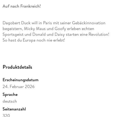
Auf nach Frankreich!
Dagobert Duck will in Paris mit seiner Gebäckinnovation
begeistern, Micky Maus und Goofy erleben echten
Sportsgeist und Donald und Daisy starten eine Revolution!
So hast du Europa noch nie erlebt!
Entenhausen auf Europatour - Lesespaß und Reiselust auf
Produktdetails
über 300 Seiten!
Erscheinungsdatum
24. Februar 2026
Dieser Titel wird im sog. Fixed-Layout-Format angeboten und ist
Sprache
daher nur auf Geräten und Leseprogrammen nutzbar, die die
deutsch
Darstellung von Fixed-Layout-eBooks im epub- oder mobi/KF8-
Format unterstützen. Wir empfehlen in jedem Fall die Darstellung
Seitenanzahl
auf Tablets und anderen Geräten mit Farbbildschirm.
320