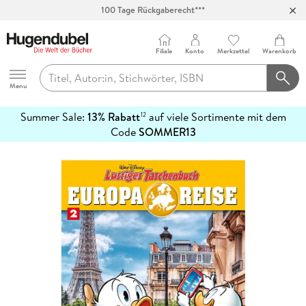
100 Tage Rückgaberecht***
Abholung in über 100 Filialen
Filiale
Konto
Merkzettel
Warenkorb
Hugendubel
Menu
Summer Sale:
13% Rabatt
auf viele Sortimente mit dem
12
mehr
Code
SOMMER13
erfahren