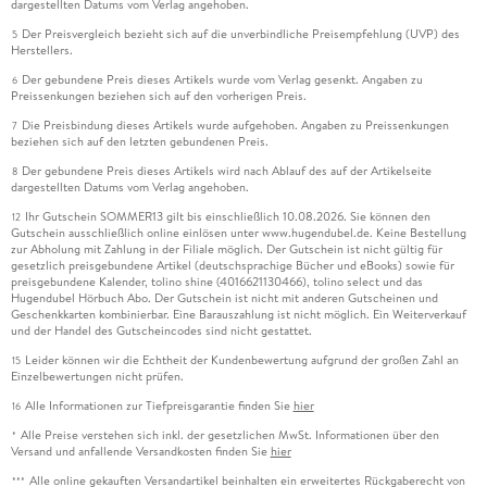
dargestellten Datums vom Verlag angehoben.
Der Preisvergleich bezieht sich auf die unverbindliche Preisempfehlung (UVP) des
5
Herstellers.
Der gebundene Preis dieses Artikels wurde vom Verlag gesenkt. Angaben zu
6
Preissenkungen beziehen sich auf den vorherigen Preis.
Die Preisbindung dieses Artikels wurde aufgehoben. Angaben zu Preissenkungen
7
beziehen sich auf den letzten gebundenen Preis.
Der gebundene Preis dieses Artikels wird nach Ablauf des auf der Artikelseite
8
dargestellten Datums vom Verlag angehoben.
Ihr Gutschein SOMMER13 gilt bis einschließlich 10.08.2026. Sie können den
12
Gutschein ausschließlich online einlösen unter www.hugendubel.de. Keine Bestellung
zur Abholung mit Zahlung in der Filiale möglich. Der Gutschein ist nicht gültig für
gesetzlich preisgebundene Artikel (deutschsprachige Bücher und eBooks) sowie für
preisgebundene Kalender, tolino shine (4016621130466), tolino select und das
Hugendubel Hörbuch Abo. Der Gutschein ist nicht mit anderen Gutscheinen und
Geschenkkarten kombinierbar. Eine Barauszahlung ist nicht möglich. Ein Weiterverkauf
und der Handel des Gutscheincodes sind nicht gestattet.
Leider können wir die Echtheit der Kundenbewertung aufgrund der großen Zahl an
15
Einzelbewertungen nicht prüfen.
Alle Informationen zur Tiefpreisgarantie finden Sie
hier
16
Alle Preise verstehen sich inkl. der gesetzlichen MwSt. Informationen über den
*
Versand und anfallende Versandkosten finden Sie
hier
Alle online gekauften Versandartikel beinhalten ein erweitertes Rückgaberecht von
***