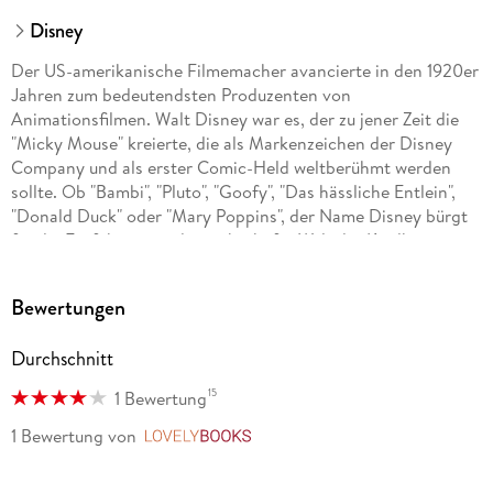
Disney
Der US-amerikanische Filmemacher avancierte in den 1920er
Jahren zum bedeutendsten Produzenten von
Animationsfilmen. Walt Disney war es, der zu jener Zeit die
"Micky Mouse" kreierte, die als Markenzeichen der Disney
Company und als erster Comic-Held weltberühmt werden
sollte. Ob "Bambi", "Pluto", "Goofy", "Das hässliche Entlein",
"Donald Duck" oder "Mary Poppins", der Name Disney bürgt
für die Entführung in die zauberhafte Welt der Kindheit.
Bewertungen
Durchschnitt
15
1 Bewertung
1 Bewertung
von
LovelyBooks