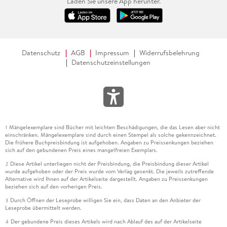
Laden Sie unsere App herunter.
Datenschutz
AGB
Impressum
Widerrufsbelehrung
Datenschutzeinstellungen
Mängelexemplare sind Bücher mit leichten Beschädigungen, die das Lesen aber nicht
1
einschränken. Mängelexemplare sind durch einen Stempel als solche gekennzeichnet.
Die frühere Buchpreisbindung ist aufgehoben. Angaben zu Preissenkungen beziehen
sich auf den gebundenen Preis eines mangelfreien Exemplars.
Diese Artikel unterliegen nicht der Preisbindung, die Preisbindung dieser Artikel
2
wurde aufgehoben oder der Preis wurde vom Verlag gesenkt. Die jeweils zutreffende
Alternative wird Ihnen auf der Artikelseite dargestellt. Angaben zu Preissenkungen
beziehen sich auf den vorherigen Preis.
Durch Öffnen der Leseprobe willigen Sie ein, dass Daten an den Anbieter der
3
Leseprobe übermittelt werden.
Der gebundene Preis dieses Artikels wird nach Ablauf des auf der Artikelseite
4