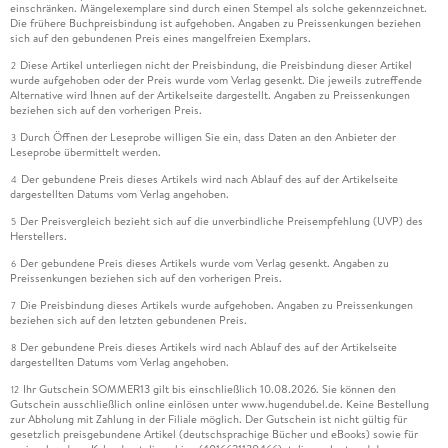
einschränken. Mängelexemplare sind durch einen Stempel als solche gekennzeichnet.
Die frühere Buchpreisbindung ist aufgehoben. Angaben zu Preissenkungen beziehen
sich auf den gebundenen Preis eines mangelfreien Exemplars.
Diese Artikel unterliegen nicht der Preisbindung, die Preisbindung dieser Artikel
2
wurde aufgehoben oder der Preis wurde vom Verlag gesenkt. Die jeweils zutreffende
Alternative wird Ihnen auf der Artikelseite dargestellt. Angaben zu Preissenkungen
beziehen sich auf den vorherigen Preis.
Durch Öffnen der Leseprobe willigen Sie ein, dass Daten an den Anbieter der
3
Leseprobe übermittelt werden.
Der gebundene Preis dieses Artikels wird nach Ablauf des auf der Artikelseite
4
dargestellten Datums vom Verlag angehoben.
Der Preisvergleich bezieht sich auf die unverbindliche Preisempfehlung (UVP) des
5
Herstellers.
Der gebundene Preis dieses Artikels wurde vom Verlag gesenkt. Angaben zu
6
Preissenkungen beziehen sich auf den vorherigen Preis.
Die Preisbindung dieses Artikels wurde aufgehoben. Angaben zu Preissenkungen
7
beziehen sich auf den letzten gebundenen Preis.
Der gebundene Preis dieses Artikels wird nach Ablauf des auf der Artikelseite
8
dargestellten Datums vom Verlag angehoben.
Ihr Gutschein SOMMER13 gilt bis einschließlich 10.08.2026. Sie können den
12
Gutschein ausschließlich online einlösen unter www.hugendubel.de. Keine Bestellung
zur Abholung mit Zahlung in der Filiale möglich. Der Gutschein ist nicht gültig für
gesetzlich preisgebundene Artikel (deutschsprachige Bücher und eBooks) sowie für