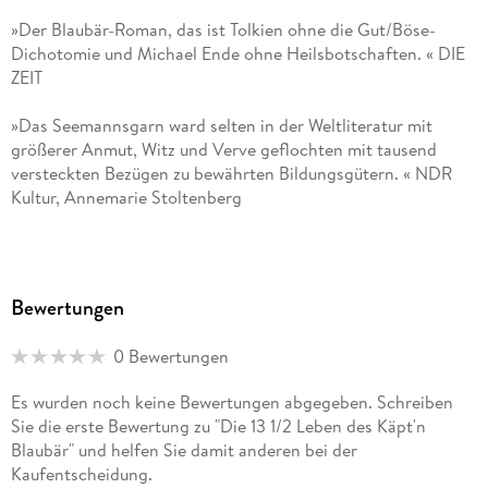
des Käpt'n Blaubär", "Die Stadt der träumenden Bücher", "Der
»Der Blaubär-Roman, das ist Tolkien ohne die Gut/Böse-
Schrecksenmeister" und "Das Labyrinth der Träumenden
Dichotomie und Michael Ende ohne Heilsbotschaften. « DIE
Bücher" waren Bestseller.
ZEIT
Neben dem Kontinent Zamonien mit seinen zahlreichen
»Das Seemannsgarn ward selten in der Weltliteratur mit
Daseinsformen und Geschichten hat Walter Moers auch so
größerer Anmut, Witz und Verve geflochten mit tausend
erfolgreiche Charaktere wie den Käpt'n Blaubär, das Kleine
versteckten Bezügen zu bewährten Bildungsgütern. « NDR
Arschloch und die Comicfigur Adolf, die Nazisau geschaffen.
Kultur, Annemarie Stoltenberg
»Von Moral keine Spur, von Langeweile auch nicht. «
Hamburger Morgenpost
Bewertungen
0 Bewertungen
Es wurden noch keine Bewertungen abgegeben. Schreiben
Sie die erste Bewertung zu "Die 13 1/2 Leben des Käpt'n
Blaubär" und helfen Sie damit anderen bei der
Kaufentscheidung.