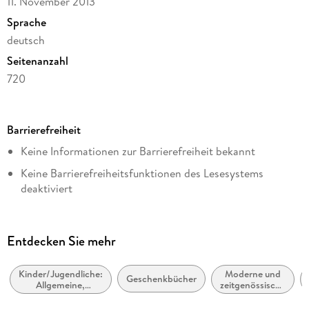
11. November 2013
Sprache
deutsch
Seitenanzahl
720
Dateigröße
27,60 MB
Barrierefreiheit
Reihe
Keine Informationen zur Barrierefreiheit bekannt
Zamonien, 1
Keine Barrierefreiheitsfunktionen des Lesesystems
Autor/Autorin
deaktiviert
Walter Moers
Weitere Hinweise:
Verlag/Hersteller
https://www.penguin.de/barrierefreiheit,
Penguin Random House
Entdecken Sie mehr
barrierefreiheit@penguinrandomhouse.de
Kopierschutz
mit Wasserzeichen versehen
Kinder/Jugendliche:
Moderne und
Geschenkbücher
Allgemeine,
zeitgenössische
Family Sharing
moderne und
Belletristik:
zeitgenössische
allgemein und