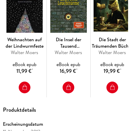
Weihnachten auf
Die Insel der
Die Stadt der
der Lindwurmfeste
Tausend
Träumenden Büche
Walter Moers
Walter Moers
Leuchttürme
Walter Moers
(Comic)
eBook epub
eBook epub
eBook epub
11,99 €
16,99 €
19,99 €
*
*
*
Produktdetails
Erscheinungsdatum