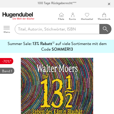
Abholung in über 100 Filialen
Filiale
Konto
Merkzettel
Warenkorb
Hugendubel
Menu
Summer Sale:
13% Rabatt
auf viele Sortimente mit dem
12
mehr
Code
SOMMER13
erfahren
6
-70%
Band 1