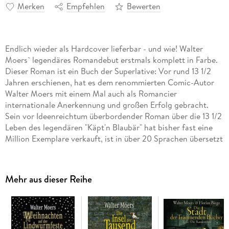
Merken
Empfehlen
Bewerten
Endlich wieder als Hardcover lieferbar - und wie! Walter
Moers` legendäres Romandebut erstmals komplett in Farbe.
Dieser Roman ist ein Buch der Superlative: Vor rund 13 1/2
Jahren erschienen, hat es dem renommierten Comic-Autor
Walter Moers mit einem Mal auch als Romancier
internationale Anerkennung und großen Erfolg gebracht.
Sein vor Ideenreichtum überbordender Roman über die 13 1/2
Leben des legendären "Käpt'n Blaubär" hat bisher fast eine
Million Exemplare verkauft, ist in über 20 Sprachen übersetzt
und wird bis heute weltweit von Jung und Alt begeistert
gelesen. Für diese Neuausgabe wurden die Illustrationen
erstmals koloriert und das Buch vierfarbig gestaltet. Ein
Mehr aus dieser Reihe
ideales Geschenk für alle Blaubär- und Moers-Fans - und
solche, die es werden wollen.