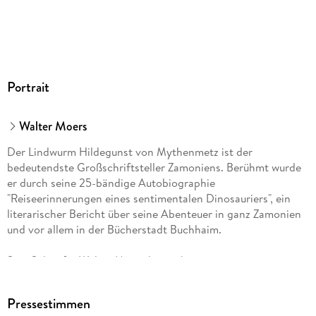
Portrait
Walter Moers
Der Lindwurm Hildegunst von Mythenmetz ist der
bedeutendste Großschriftsteller Zamoniens. Berühmt wurde
er durch seine 25-bändige Autobiographie
"Reiseerinnerungen eines sentimentalen Dinosauriers", ein
literarischer Bericht über seine Abenteuer in ganz Zamonien
und vor allem in der Bücherstadt Buchhaim.
Sein Schöpfer Walter Moers hat sich mit seinen
phantastischen Romanen, weit über die Grenzen des
deutschen Sprachraums hinaus, in die Herzen der Leser und
Pressestimmen
Kritiker geschrieben. Alle seine Romane wie "Die 13 1/2 Leben