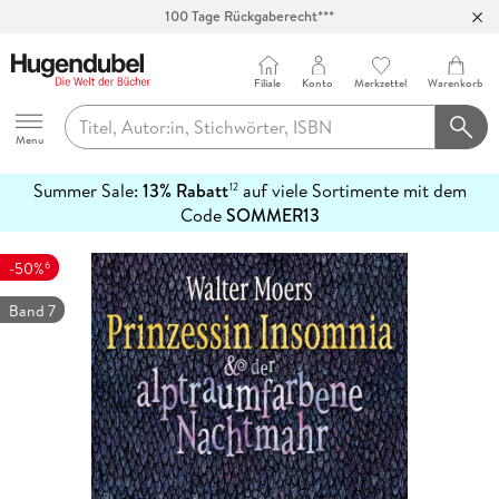
100 Tage Rückgaberecht***
Abholung in über 100 Filialen
Filiale
Konto
Merkzettel
Warenkorb
Hugendubel
Menu
Summer Sale:
13% Rabatt
auf viele Sortimente mit dem
12
mehr
Code
SOMMER13
erfahren
6
-50%
Band 7