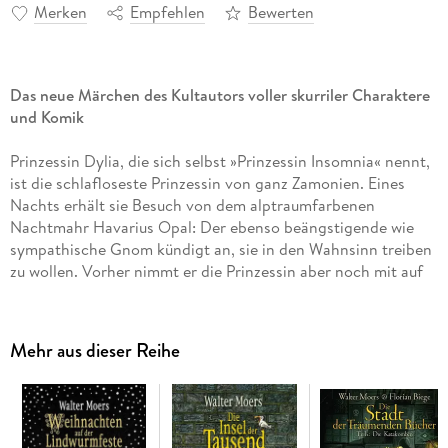
Merken
Empfehlen
Bewerten
Das neue Märchen des Kultautors voller skurriler Charaktere
und Komik
Prinzessin Dylia, die sich selbst »Prinzessin Insomnia« nennt,
ist die schlafloseste Prinzessin von ganz Zamonien. Eines
Nachts erhält sie Besuch von dem alptraumfarbenen
Nachtmahr Havarius Opal: Der ebenso beängstigende wie
sympathische Gnom kündigt an, sie in den Wahnsinn treiben
zu wollen. Vorher nimmt er die Prinzessin aber noch mit auf
eine abenteuerliche Reise durch die Welt des Denkens und
Träumens, die für beide immer neue und überraschende
Wendungen bereithält, bis sie schließlich zum dunklen Herz
Mehr aus dieser Reihe
der Nacht gelangen . . .
Folgende weitere Zamonienromane sind bislang erschienen:
Die 13 1/2 Leben des Käpt' n Blaubär