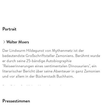
Portrait
Walter Moers
Der Lindwurm Hildegunst von Mythenmetz ist der
bedeutendste Großschriftsteller Zamoniens. Berühmt wurde
er durch seine 25-bändige Autobiographie
"Reiseerinnerungen eines sentimentalen Dinosauriers", ein
literarischer Bericht über seine Abenteuer in ganz Zamonien
und vor allem in der Bücherstadt Buchhaim.
Sein Schöpfer Walter Moers hat sich mit seinen
phantastischen Romanen, weit über die Grenzen des
deutschen Sprachraums hinaus, in die Herzen der Leser und
Pressestimmen
Kritiker geschrieben. Alle seine Romane wie "Die 13 1/2 Leben