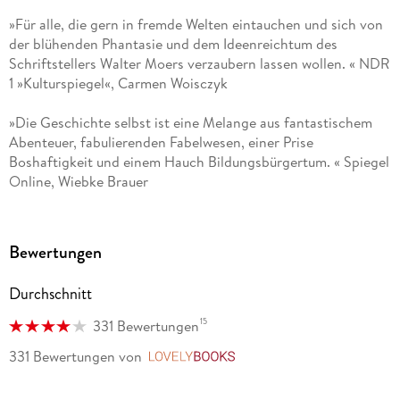
des Käpt'n Blaubär", "Die Stadt der träumenden Bücher", "Der
»Für alle, die gern in fremde Welten eintauchen und sich von
Schrecksenmeister" und "Das Labyrinth der Träumenden
der blühenden Phantasie und dem Ideenreichtum des
Bücher" waren Bestseller.
Schriftstellers Walter Moers verzaubern lassen wollen. « NDR
1 »Kulturspiegel«, Carmen Woisczyk
Neben dem Kontinent Zamonien mit seinen zahlreichen
Daseinsformen und Geschichten hat Walter Moers auch so
»Die Geschichte selbst ist eine Melange aus fantastischem
erfolgreiche Charaktere wie den Käpt'n Blaubär, das Kleine
Abenteuer, fabulierenden Fabelwesen, einer Prise
Arschloch und die Comicfigur Adolf, die Nazisau geschaffen.
Boshaftigkeit und einem Hauch Bildungsbürgertum. « Spiegel
Online, Wiebke Brauer
»Das ist kurzweilig, witzig und wunderschön. « Südkurier
Bewertungen
Durchschnitt
15
331 Bewertungen
331 Bewertungen
von
LovelyBooks