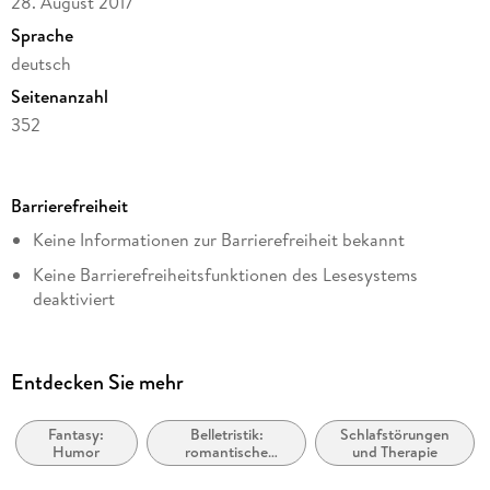
28. August 2017
Sprache
deutsch
Seitenanzahl
352
Dateigröße
18,17 MB
Barrierefreiheit
Reihe
Keine Informationen zur Barrierefreiheit bekannt
Zamonien, 7
Keine Barrierefreiheitsfunktionen des Lesesystems
Autor/Autorin
deaktiviert
Walter Moers
Weitere Hinweise:
Illustrationen
https://www.penguin.de/barrierefreiheit,
Lydia Rode
Entdecken Sie mehr
barrierefreiheit@penguinrandomhouse.de
Verlag/Hersteller
Penguin Random House
Fantasy:
Belletristik:
Schlafstörungen
Humor
romantische
und Therapie
Kopierschutz
Spannung