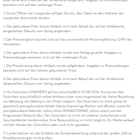
Alternative wird Ihnen auf der Artikelseite dargestellt. Angaben zu Preissenkungen
beziehen sich auf den vorherigen Preis.
Durch Öffnen der Leseprobe willigen Sie ein, dass Daten an den Anbieter der
3
Leseprobe übermittelt werden.
Der gebundene Preis dieses Artikels wird nach Ablauf des auf der Artikelseite
4
dargestellten Datums vom Verlag angehoben.
Der Preisvergleich bezieht sich auf die unverbindliche Preisempfehlung (UVP) des
5
Herstellers.
Der gebundene Preis dieses Artikels wurde vom Verlag gesenkt. Angaben zu
6
Preissenkungen beziehen sich auf den vorherigen Preis.
Die Preisbindung dieses Artikels wurde aufgehoben. Angaben zu Preissenkungen
7
beziehen sich auf den letzten gebundenen Preis.
Der gebundene Preis dieses Artikels wird nach Ablauf des auf der Artikelseite
8
dargestellten Datums vom Verlag angehoben.
Ihr Gutschein SOMMER13 gilt bis einschließlich 10.08.2026. Sie können den
12
Gutschein ausschließlich online einlösen unter www.hugendubel.de. Keine Bestellung
zur Abholung mit Zahlung in der Filiale möglich. Der Gutschein ist nicht gültig für
gesetzlich preisgebundene Artikel (deutschsprachige Bücher und eBooks) sowie für
preisgebundene Kalender, tolino shine (4016621130466), tolino select und das
Hugendubel Hörbuch Abo. Der Gutschein ist nicht mit anderen Gutscheinen und
Geschenkkarten kombinierbar. Eine Barauszahlung ist nicht möglich. Ein Weiterverkauf
und der Handel des Gutscheincodes sind nicht gestattet.
Leider können wir die Echtheit der Kundenbewertung aufgrund der großen Zahl an
15
Einzelbewertungen nicht prüfen.