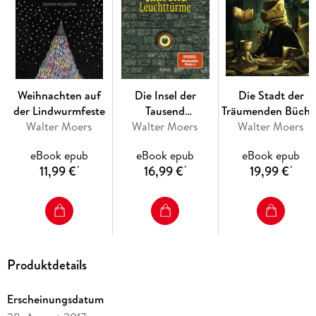
Ensel und Krete
Rumo & die Wunder im Dunkeln
Die Stadt der Träumenden Bücher
Weihnachten auf
Die Insel der
Die Stadt der
der Lindwurmfeste
Tausend
Träumenden Büche
Der Schrecksenmeister
Walter Moers
Walter Moers
Leuchttürme
Walter Moers
(Comic)
Das Labyrinth der Träumenden Bücher
eBook epub
eBook epub
eBook epub
11,99 €
16,99 €
19,99 €
*
*
*
Weihnachten auf der Lindwurmfeste
Der Bücherdrache
Die Insel der Tausend Leuchttürme
Produktdetails
Außerdem: Das Einhörnchen, das rückwärts leben wollte:
Zwanzig zamonische Flabeln
Erscheinungsdatum