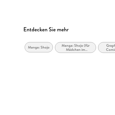
Entdecken Sie mehr
Manga: Shojo (für
Graph
Manga: Shojo
Mädchen im
Comi
Teeangeraalter)
Action 