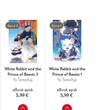
Perfekt für Fantasy- und Shojo-Fans ab 10 
Bekannt aus dem beliebten Anime SACRI
Vertraute Welt, neue Helden
Abgeschlossen in 5 Bänden
Band 3
Band 1
Dies ist Band 2 der Serie.
Magische Momente voller Fantasie und ungew
Sequel des beliebten Shojo-Mangas!
White Rabbit and the
White Rabbit and the
Prince of Beasts 3
Prince of Beasts 1
Yu Tomofuji
Yu Tomofuji
eBook epub
eBook epub
5,99 €
5,99 €
*
*