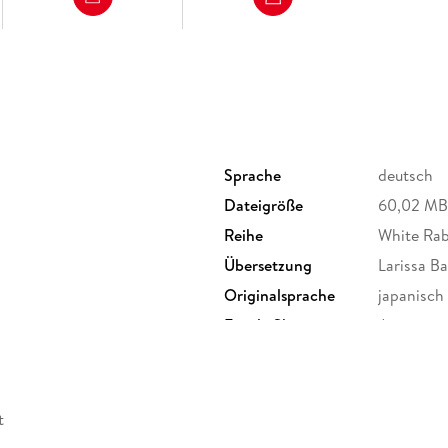
Sprache
deutsch
Dateigröße
60,02 MB
Reihe
White Rab
Übersetzung
Larissa B
Originalsprache
japanisch
tz
Family Sharing
Ja
Dateiformat
EPUB
t