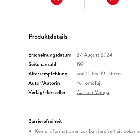
Produktdetails
Erscheinungsdatum
27. August 2024
Seitenanzahl
192
Altersempfehlung
von 10 bis 99 Jahren
Autor/Autorin
Yu Tomofuji
Verlag/Hersteller
Carlsen Manga
Kopierschutz
mit Adobe-DRM-Kopierschu
Produktart
EBOOK
ISBN
9783646732153
Barrierefreiheit
Keine Informationen zur Barrierefreiheit bekann