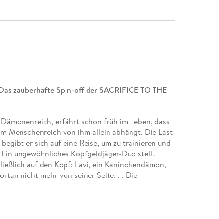
Das zauberhafte Spin-off der SACRIFICE TO THE
m Dämonenreich, erfährt schon früh im Leben, dass
dem Menschenreich von ihm allein abhängt. Die Last
egibt er sich auf eine Reise, um zu trainieren und
. Ein ungewöhnliches Kopfgeldjäger-Duo stellt
ließlich auf den Kopf: Lavi, ein Kaninchendämon,
tan nicht mehr von seiner Seite. . . Die
nzen beginnen!
en einladen