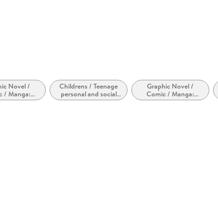
ic Novel /
Childrens / Teenage
Graphic Novel /
c / Manga:
personal and social
Comic / Manga:
und Abenteuer
topics: Growing up /
Humor
coming of age