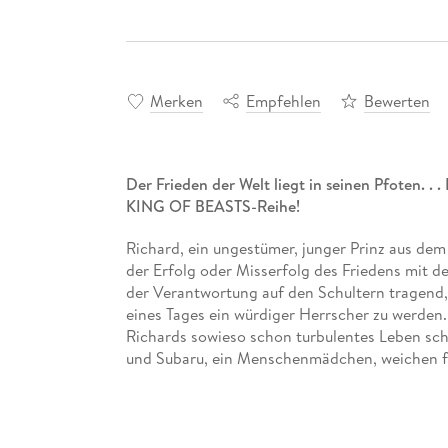
Merken
Empfehlen
Bewerten
Der Frieden der Welt liegt in seinen Pfoten. . .
KING OF BEASTS-Reihe!
Richard, ein ungestümer, junger Prinz aus de
der Erfolg oder Misserfolg des Friedens mit 
der Verantwortung auf den Schultern tragend, b
eines Tages ein würdiger Herrscher zu werden
Richards sowieso schon turbulentes Leben sch
und Subaru, ein Menschenmädchen, weichen for
Abenteuer eines jungen, aber gutherzigen Pri
Wunderschöne Zeichnungen, die zum Träum