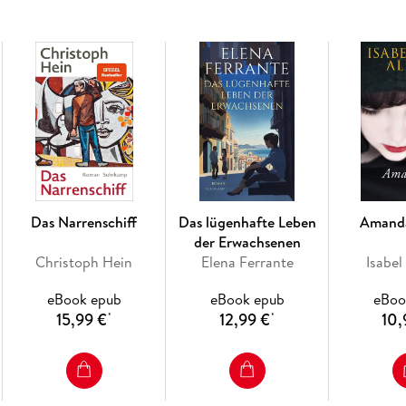
Die Bücher erzählen eigenständige Fälle und
Das Narrenschiff
Das lügenhafte Leben
Amand
der Erwachsenen
Christoph Hein
Elena Ferrante
Isabel
eBook epub
eBook epub
eBoo
15,99 €
12,99 €
10,
*
*