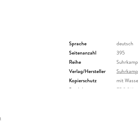
Sprache
deutsch
Seitenanzahl
395
Reihe
Suhrkamp
Verlag/Hersteller
Suhrkamp
Kopierschutz
mit Wasse
Produktart
EBOOK
ISBN
97835187
t