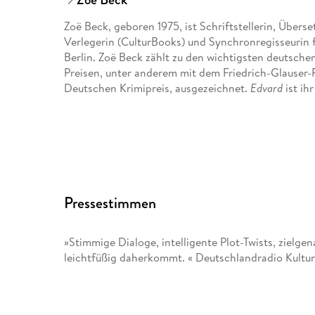
Zoë Beck, geboren 1975, ist Schriftstellerin, Übers
Verlegerin (CulturBooks) und Synchronregisseurin f
Berlin. Zoë Beck zählt zu den wichtigsten deutsch
Preisen, unter anderem mit dem Friedrich-Glauser
Deutschen Krimipreis, ausgezeichnet.
Edvard
ist ih
Pressestimmen
»Stimmige Dialoge, intelligente Plot-Twists, zielge
leichtfüßig daherkommt. « Deutschlandradio Kultu