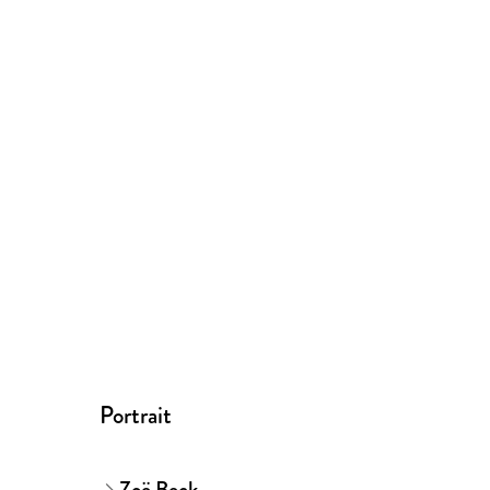
Portrait
Zoë Beck