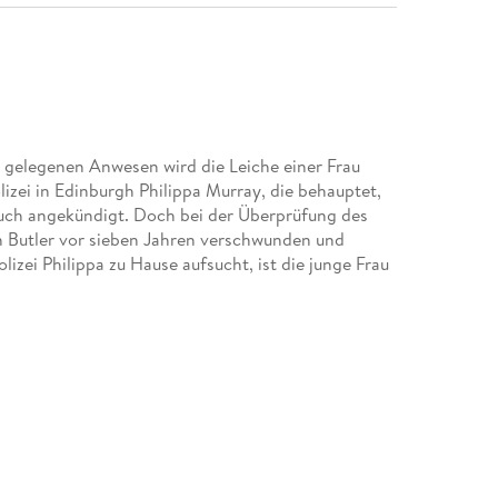
 gelegenen Anwesen wird die Leiche einer Frau
izei in Edinburgh Philippa Murray, die behauptet,
buch angekündigt. Doch bei der Überprüfung des
 Butler vor sieben Jahren verschwunden und
olizei Philippa zu Hause aufsucht, ist die junge Frau
und den Highlands: Wo Nebel, Schnee und
rmale Menschen in außerordentliche Abgründe.
rungslücken, vertauschte Babys. Diese Serie treibt
equenz: Niemand ist sicher vor der Wahrheit.