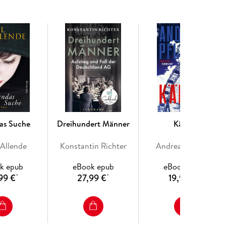
 können unabhängig voneinander gelesen werden.
as Suche
Dreihundert Männer
Kälter
 Allende
Konstantin Richter
Andreas Pflüger
k epub
eBook epub
eBook epub
99 €
27,99 €
19,99 €
*
*
*