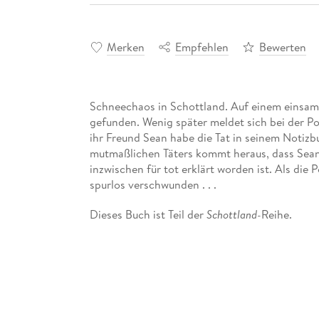
Merken
Empfehlen
Bewerten
Schneechaos in Schottland. Auf einem einsam
gefunden. Wenig später meldet sich bei der Pol
ihr Freund Sean habe die Tat in seinem Notiz
mutmaßlichen Täters kommt heraus, dass Sean
inzwischen für tot erklärt worden ist. Als die P
spurlos verschwunden . . .
Dieses Buch ist Teil der
Schottland-
Reihe.
Schottland zwischen Edinburgh, St. Andrews 
Geheimnisse dichter werden, geraten ganz no
Vermisste, die längst tot sein müssten, Erinne
psychologische Spannung bis zur letzten Kons