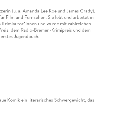
etzerin (u. a. Amanda Lee Koe und James Grady),
ür Film und Fernsehen. Sie lebt und arbeitet in
en Krimiautor*innen und wurde mit zahlreichen
-Preis, dem Radio-Bremen-Krimipreis und dem
r erstes Jugendbuch.
naue Komik ein literarisches Schwergewicht, das
r