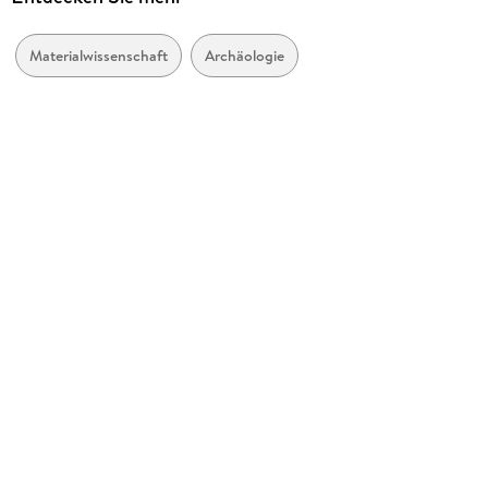
Inhalt auch ohne Farbwahrnehmung verständlich
Kopierschutz
dargestellt
mit Wasserzeichen versehen
Materialwissenschaft
Archäologie
Hoher Farbkontrast für bessere Lesbarkeit
Produktart
EBOOK
Navigation über vorherige/nächste Abschnitte möglich
Dateiformat
Alle relevanten Inhalte sind über Screenreader zugänglich
PDF
Weitere Hinweise:
ISBN
accessibilitysupport@springernature.com
9783031422393