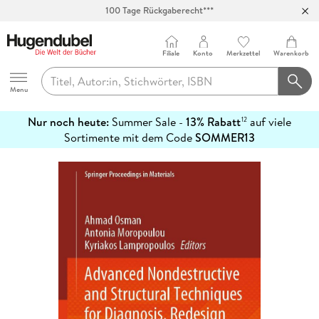
Abholung in über 100 Filialen
Filiale
Konto
Merkzettel
Warenkorb
Hugendubel
Menu
Nur noch heute:
Summer Sale -
13% Rabatt
auf viele
12
mehr
Sortimente mit dem Code
SOMMER13
erfahren