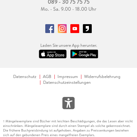
089 - 30 75 75 75
Mo. - Sa. 9.00 - 18.00 Uhr
Laden Sie unsere App herunter.
Datenschutz
AGB
Impressum
Widerrufsbelehrung
Datenschutzeinstellungen
Mängelexemplare sind Bücher mit leichten Beschädigungen, die das Lesen aber nicht
1
einschränken. Mängelexemplare sind durch einen Stempel als solche gekennzeichnet.
Die frühere Buchpreisbindung ist aufgehoben. Angaben zu Preissenkungen beziehen
sich auf den gebundenen Preis eines mangelfreien Exemplars.