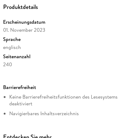
Produktdetails
Erscheinungsdatum
01. November 2023
Sprache
englisch
Seitenanzahl
240
Dateigröße
10,44 MB
Barrierefreiheit
Reihe
Keine Barrierefreiheitsfunktionen des Lesesystems
Chemistry and Materials Science
deaktiviert
Herausgegeben von
Navigierbares Inhaltsverzeichnis
Ahmad Osman, Antonia Moropoulou, Kyriakos Lampropoulos
Logische Lesereihenfolge eingehalten
Verlag/Hersteller
Kurze Alternativtexte (z.B. für Abbildungen) vorhanden
Springer International Publishing
Entdecken Sie mehr