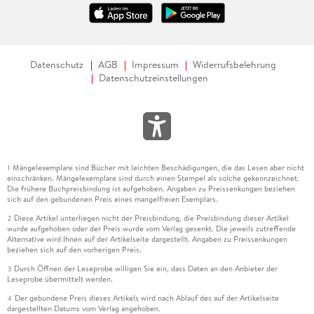
Datenschutz
AGB
Impressum
Widerrufsbelehrung
Datenschutzeinstellungen
Mängelexemplare sind Bücher mit leichten Beschädigungen, die das Lesen aber nicht
1
einschränken. Mängelexemplare sind durch einen Stempel als solche gekennzeichnet.
Die frühere Buchpreisbindung ist aufgehoben. Angaben zu Preissenkungen beziehen
sich auf den gebundenen Preis eines mangelfreien Exemplars.
Diese Artikel unterliegen nicht der Preisbindung, die Preisbindung dieser Artikel
2
wurde aufgehoben oder der Preis wurde vom Verlag gesenkt. Die jeweils zutreffende
Alternative wird Ihnen auf der Artikelseite dargestellt. Angaben zu Preissenkungen
beziehen sich auf den vorherigen Preis.
Durch Öffnen der Leseprobe willigen Sie ein, dass Daten an den Anbieter der
3
Leseprobe übermittelt werden.
Der gebundene Preis dieses Artikels wird nach Ablauf des auf der Artikelseite
4
dargestellten Datums vom Verlag angehoben.