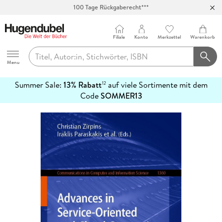
100 Tage Rückgaberecht***
Abholung in über 100 Filialen
Filiale
Konto
Merkzettel
Warenkorb
Hugendubel
Menu
Summer Sale:
13% Rabatt
auf viele Sortimente mit dem
12
mehr
Code
SOMMER13
erfahren