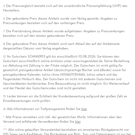
Der Preisvergleich bezieht sich auf die unverbindliche Preisempfehlung (UVP) des
5
Herstellers.
Der gebundene Preis dieses Artikels wurde vom Verlag gesenkt. Angaben zu
6
Preissenkungen beziehen sich auf den vorherigen Preis.
Die Preisbindung dieses Artikels wurde aufgehoben. Angaben zu Preissenkungen
7
beziehen sich auf den letzten gebundenen Preis.
Der gebundene Preis dieses Artikels wird nach Ablauf des auf der Artikelseite
8
dargestellten Datums vom Verlag angehoben.
Ihr Gutschein SOMMER13 gilt bis einschließlich 10.08.2026. Sie können den
12
Gutschein ausschließlich online einlösen unter www.hugendubel.de. Keine Bestellung
zur Abholung mit Zahlung in der Filiale möglich. Der Gutschein ist nicht gültig für
gesetzlich preisgebundene Artikel (deutschsprachige Bücher und eBooks) sowie für
preisgebundene Kalender, tolino shine (4016621130466), tolino select und das
Hugendubel Hörbuch Abo. Der Gutschein ist nicht mit anderen Gutscheinen und
Geschenkkarten kombinierbar. Eine Barauszahlung ist nicht möglich. Ein Weiterverkauf
und der Handel des Gutscheincodes sind nicht gestattet.
Leider können wir die Echtheit der Kundenbewertung aufgrund der großen Zahl an
15
Einzelbewertungen nicht prüfen.
Alle Informationen zur Tiefpreisgarantie finden Sie
hier
16
Alle Preise verstehen sich inkl. der gesetzlichen MwSt. Informationen über den
*
Versand und anfallende Versandkosten finden Sie
hier
Alle online gekauften Versandartikel beinhalten ein erweitertes Rückgaberecht von
***
100 Tagen nach Kaufdatum. Die Rücknahme von Bild-, Ton- und Datenträgern ist nur bei