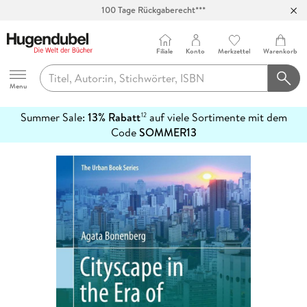
100 Tage Rückgaberecht***
Abholung in über 100 Filialen
Filiale
Konto
Merkzettel
Warenkorb
Hugendubel
Menu
Summer Sale:
13% Rabatt
auf viele Sortimente mit dem
12
mehr
Code
SOMMER13
erfahren