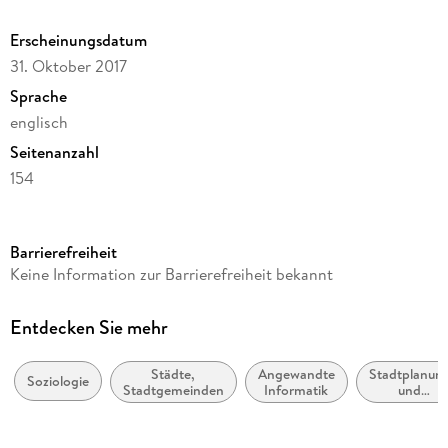
Erscheinungsdatum
31. Oktober 2017
Sprache
englisch
Seitenanzahl
154
Dateigröße
8,37 MB
Barrierefreiheit
Reihe
Keine Information zur Barrierefreiheit bekannt
Earth and Environmental Science
Autor/Autorin
Entdecken Sie mehr
Agata Bonenberg
Städte,
Angewandte
Stadtplanun
Verlag/Hersteller
Soziologie
Stadtgemeinden
Informatik
und
Springer International Publishing
Architektur
Kopierschutz