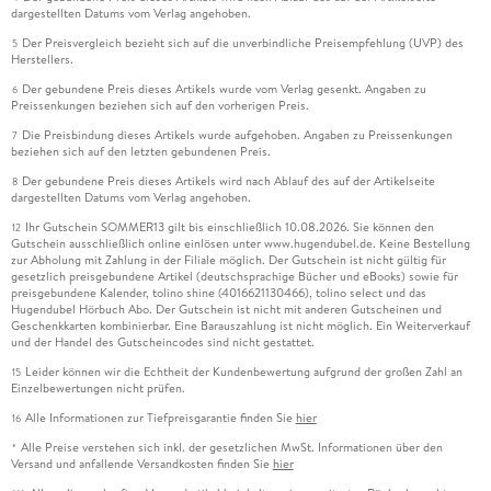
dargestellten Datums vom Verlag angehoben.
Der Preisvergleich bezieht sich auf die unverbindliche Preisempfehlung (UVP) des
5
Herstellers.
Der gebundene Preis dieses Artikels wurde vom Verlag gesenkt. Angaben zu
6
Preissenkungen beziehen sich auf den vorherigen Preis.
Die Preisbindung dieses Artikels wurde aufgehoben. Angaben zu Preissenkungen
7
beziehen sich auf den letzten gebundenen Preis.
Der gebundene Preis dieses Artikels wird nach Ablauf des auf der Artikelseite
8
dargestellten Datums vom Verlag angehoben.
Ihr Gutschein SOMMER13 gilt bis einschließlich 10.08.2026. Sie können den
12
Gutschein ausschließlich online einlösen unter www.hugendubel.de. Keine Bestellung
zur Abholung mit Zahlung in der Filiale möglich. Der Gutschein ist nicht gültig für
gesetzlich preisgebundene Artikel (deutschsprachige Bücher und eBooks) sowie für
preisgebundene Kalender, tolino shine (4016621130466), tolino select und das
Hugendubel Hörbuch Abo. Der Gutschein ist nicht mit anderen Gutscheinen und
Geschenkkarten kombinierbar. Eine Barauszahlung ist nicht möglich. Ein Weiterverkauf
und der Handel des Gutscheincodes sind nicht gestattet.
Leider können wir die Echtheit der Kundenbewertung aufgrund der großen Zahl an
15
Einzelbewertungen nicht prüfen.
Alle Informationen zur Tiefpreisgarantie finden Sie
hier
16
Alle Preise verstehen sich inkl. der gesetzlichen MwSt. Informationen über den
*
Versand und anfallende Versandkosten finden Sie
hier