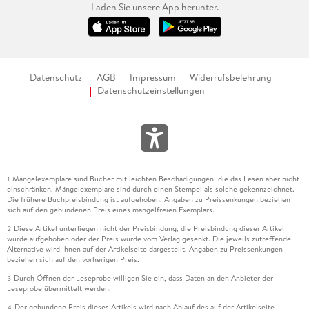
Laden Sie unsere App herunter.
Datenschutz
AGB
Impressum
Widerrufsbelehrung
Datenschutzeinstellungen
Mängelexemplare sind Bücher mit leichten Beschädigungen, die das Lesen aber nicht
1
einschränken. Mängelexemplare sind durch einen Stempel als solche gekennzeichnet.
Die frühere Buchpreisbindung ist aufgehoben. Angaben zu Preissenkungen beziehen
sich auf den gebundenen Preis eines mangelfreien Exemplars.
Diese Artikel unterliegen nicht der Preisbindung, die Preisbindung dieser Artikel
2
wurde aufgehoben oder der Preis wurde vom Verlag gesenkt. Die jeweils zutreffende
Alternative wird Ihnen auf der Artikelseite dargestellt. Angaben zu Preissenkungen
beziehen sich auf den vorherigen Preis.
Durch Öffnen der Leseprobe willigen Sie ein, dass Daten an den Anbieter der
3
Leseprobe übermittelt werden.
Der gebundene Preis dieses Artikels wird nach Ablauf des auf der Artikelseite
4