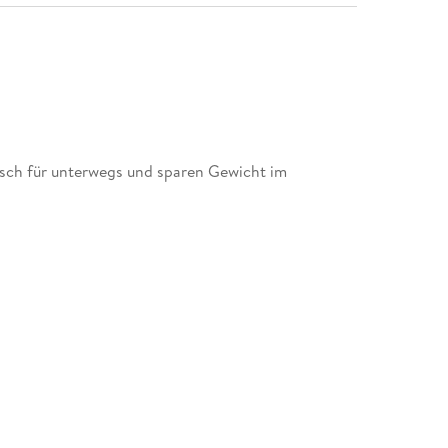
ch für unterwegs und sparen Gewicht im
m MARCO POLO Reiseführer Neuseeland ins