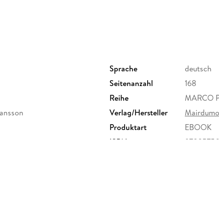
Nur das Beste mit der App: Perfekt organis
kostenlosen MARCO POLO Touren-App (mit 
Sprache
deutsch
Seitenanzahl
168
Reihe
MARCO PO
Hansson
Verlag/Hersteller
Mairdumo
Lebendige Städte der Nordinsel und wilde Nat
Produktart
EBOOK
MARCO POLO
ISBN
97835750
Auckland und Wellington locken mit lockerem 
Stränden und saftig-grüne Hügel mit einsame
MARCO POLO Reiseführer Neuseeland erlebst d
schönes Land!