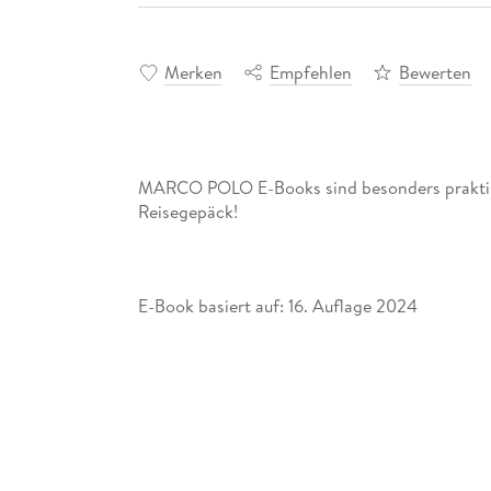
Merken
Empfehlen
Bewerten
MARCO POLO E-Books sind besonders praktis
Reisegepäck!
E-Book basiert auf: 16. Auflage 2024
Lässig, wild und abwechslungsreich: Mit de
Abenteuer am anderen Ende der Welt