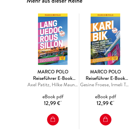
Mehr aus dieser Reihe
MARCO POLO
MARCO POLO
Reiseführer E-Book
Reiseführer E-Book
Languedoc-Roussillon,
Axel Patitz, Hilke Maunder
Karibik, Kleine Antillen -
Gesine Froese, Irmeli Tonollo
Cevennes
Barbados, Windward
eBook pdf
eBook pdf
Island, Französische &
12,99 €
12,99 €
*
*
Niederländische
Antillen, Leeward &
Virgin Islands