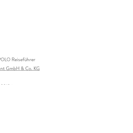
iert vor, während und nach dem Urlaub mit der
Online- und Offlinekarten)
LO Reiseführer
nt GmbH & Co. KG
ur der Südinsel: nur das Beste von Neuseeland mit
22196
Flair, subtropische Paradiese mit abgeschiedenen
n Wegen. Dazwischen brodeln die Vulkane. Mit dem
u eine unvergessliche Reise in ein sagenhaft