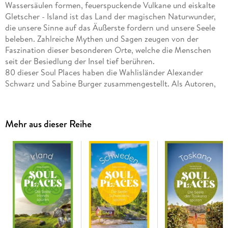
Wassersäulen formen, feuerspuckende Vulkane und eiskalte
Gletscher - Island ist das Land der magischen Naturwunder,
die unsere Sinne auf das Äußerste fordern und unsere Seele
beleben. Zahlreiche Mythen und Sagen zeugen von der
Faszination dieser besonderen Orte, welche die Menschen
seit der Besiedlung der Insel tief berühren.
80 dieser Soul Places haben die Wahlisländer Alexander
Schwarz und Sabine Burger zusammengestellt. Als Autoren,
Fotografen und Klangtherapeuten versuchen sie die
magische Atmosphäre immer wieder einzufangen und
anderen die Heimat der Kobolde und Elfen näher zu bringen.
Mehr aus dieser Reihe
Hierzu verbringen sie rund die Hälfte des Jahres im
Inselstaat.
Soul Places Island lädt dazu ein, mit allen Sinnen in die Seele
Islands einzutauchen. Eine Inspiration für Kenner:innen und
ein Wegweiser für alle, die Island neu für sich entdecken
wollen.
Soul Places: Inspirierend, einzigartig, aus dem Reise Know-
How Verlag