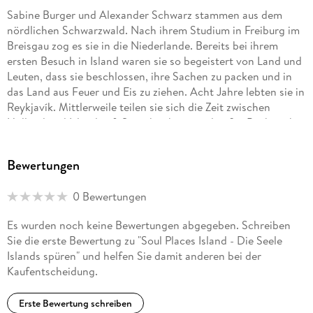
Sabine Burger und Alexander Schwarz stammen aus dem
nördlichen Schwarzwald. Nach ihrem Studium in Freiburg im
Breisgau zog es sie in die Niederlande. Bereits bei ihrem
ersten Besuch in Island waren sie so begeistert von Land und
Leuten, dass sie beschlossen, ihre Sachen zu packen und in
das Land aus Feuer und Eis zu ziehen. Acht Jahre lebten sie in
Reykjavík. Mittlerweile teilen sie sich die Zeit zwischen
Holland und Island auf. Sie schreiben regelmäßig Bücher über
Land und Leute (bei Reise Know-How u. a. "Kulturschock
Island", "InselTrip Island", "CityTrip Reykjavík") und Artikel in
Bewertungen
in- und ausländischen Medien.
0 Bewertungen
Es wurden noch keine Bewertungen abgegeben. Schreiben
Sie die erste Bewertung zu "Soul Places Island - Die Seele
Islands spüren" und helfen Sie damit anderen bei der
Kaufentscheidung.
Erste Bewertung schreiben