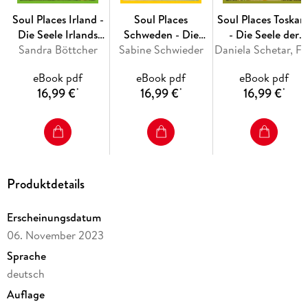
Soul Places Irland -
Soul Places
Soul Places Toskan
Die Seele Irlands
Schweden - Die
- Die Seele der
Sandra Böttcher
spüren
Sabine Schwieder
Seele Schwedens
Toskana spüren
Daniela Sche
spüren
eBook pdf
eBook pdf
eBook pdf
16,99 €
16,99 €
16,99 €
*
*
*
Produktdetails
Erscheinungsdatum
06. November 2023
Sprache
deutsch
Auflage