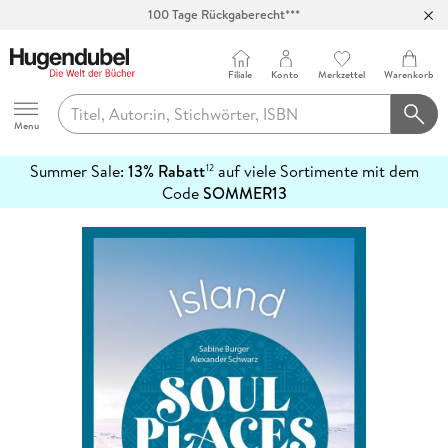
100 Tage Rückgaberecht***
Abholung in über 100 Filialen
Filiale
Konto
Merkzettel
Warenkorb
Hugendubel
Menu
Summer Sale:
13% Rabatt
auf viele Sortimente mit dem
12
mehr
Code
SOMMER13
erfahren