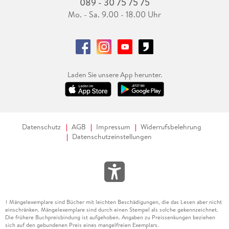
089 - 30 75 75 75
Mo. - Sa. 9.00 - 18.00 Uhr
Laden Sie unsere App herunter.
Datenschutz
AGB
Impressum
Widerrufsbelehrung
Datenschutzeinstellungen
Mängelexemplare sind Bücher mit leichten Beschädigungen, die das Lesen aber nicht
1
einschränken. Mängelexemplare sind durch einen Stempel als solche gekennzeichnet.
Die frühere Buchpreisbindung ist aufgehoben. Angaben zu Preissenkungen beziehen
sich auf den gebundenen Preis eines mangelfreien Exemplars.