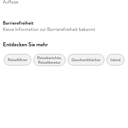
Auflage
Seitenanzahl
192
Barrierefreiheit
Dateigröße
Keine Information zur Barrierefreiheit bekannt
20,88 MB
Reihe
Entdecken Sie mehr
Soul Places
Reiseberichte,
Autor/Autorin
Reiseführer
Geschenkbücher
Island
Reiseliteratur
Alexander Schwarz, Sabine Burger
Verlag/Hersteller
Reise Know-How Verlag Peter Rump
Kopierschutz
mit Wasserzeichen versehen
Family Sharing
Ja
Produktart