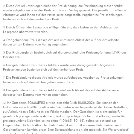
Diese Artikel unterliegen nicht der Preisbindung, die Preisbindung dieser Artikel
2
wurde aufgehoben oder der Preis wurde vom Verlag gesenkt. Die jeweils zutreffende
Alternative wird Ihnen auf der Artikelseite dargestellt. Angaben zu Preissenkungen
beziehen sich auf den vorherigen Preis.
Durch Öffnen der Leseprobe willigen Sie ein, dass Daten an den Anbieter der
3
Leseprobe übermittelt werden.
Der gebundene Preis dieses Artikels wird nach Ablauf des auf der Artikelseite
4
dargestellten Datums vom Verlag angehoben.
Der Preisvergleich bezieht sich auf die unverbindliche Preisempfehlung (UVP) des
5
Herstellers.
Der gebundene Preis dieses Artikels wurde vom Verlag gesenkt. Angaben zu
6
Preissenkungen beziehen sich auf den vorherigen Preis.
Die Preisbindung dieses Artikels wurde aufgehoben. Angaben zu Preissenkungen
7
beziehen sich auf den letzten gebundenen Preis.
Der gebundene Preis dieses Artikels wird nach Ablauf des auf der Artikelseite
8
dargestellten Datums vom Verlag angehoben.
Ihr Gutschein SOMMER13 gilt bis einschließlich 10.08.2026. Sie können den
12
Gutschein ausschließlich online einlösen unter www.hugendubel.de. Keine Bestellung
zur Abholung mit Zahlung in der Filiale möglich. Der Gutschein ist nicht gültig für
gesetzlich preisgebundene Artikel (deutschsprachige Bücher und eBooks) sowie für
preisgebundene Kalender, tolino shine (4016621130466), tolino select und das
Hugendubel Hörbuch Abo. Der Gutschein ist nicht mit anderen Gutscheinen und
Geschenkkarten kombinierbar. Eine Barauszahlung ist nicht möglich. Ein Weiterverkauf
und der Handel des Gutscheincodes sind nicht gestattet.