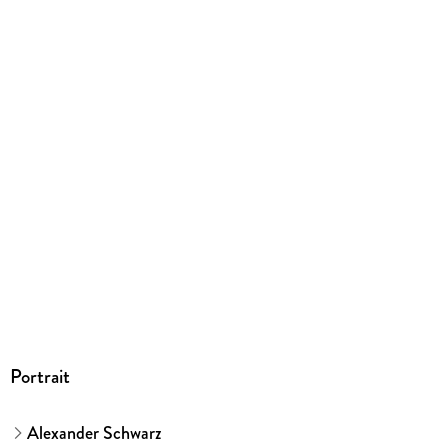
EBOOK
Dateiformat
PDF
ISBN
9783831753109
Portrait
Alexander Schwarz