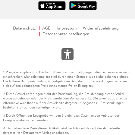
Datenschutz
AGB
Impressum
Widerrufsbelehrung
Datenschutzeinstellungen
Mängelexemplare sind Bücher mit leichten Beschädigungen, die das Lesen aber nicht
1
einschränken. Mängelexemplare sind durch einen Stempel als solche gekennzeichnet.
Die frühere Buchpreisbindung ist aufgehoben. Angaben zu Preissenkungen beziehen
sich auf den gebundenen Preis eines mangelfreien Exemplars.
Diese Artikel unterliegen nicht der Preisbindung, die Preisbindung dieser Artikel
2
wurde aufgehoben oder der Preis wurde vom Verlag gesenkt. Die jeweils zutreffende
Alternative wird Ihnen auf der Artikelseite dargestellt. Angaben zu Preissenkungen
beziehen sich auf den vorherigen Preis.
Durch Öffnen der Leseprobe willigen Sie ein, dass Daten an den Anbieter der
3
Leseprobe übermittelt werden.
Der gebundene Preis dieses Artikels wird nach Ablauf des auf der Artikelseite
4
dargestellten Datums vom Verlag angehoben.