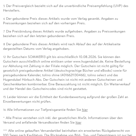
Der Preisvergleich bezieht sich auf die unverbindliche Preisempfehlung (UVP) des
5
Herstellers.
Der gebundene Preis dieses Artikels wurde vom Verlag gesenkt. Angaben zu
6
Preissenkungen beziehen sich auf den vorherigen Preis.
Die Preisbindung dieses Artikels wurde aufgehoben. Angaben zu Preissenkungen
7
beziehen sich auf den letzten gebundenen Preis.
Der gebundene Preis dieses Artikels wird nach Ablauf des auf der Artikelseite
8
dargestellten Datums vom Verlag angehoben.
Ihr Gutschein SOMMER13 gilt bis einschließlich 10.08.2026. Sie können den
12
Gutschein ausschließlich online einlösen unter www.hugendubel.de. Keine Bestellung
zur Abholung mit Zahlung in der Filiale möglich. Der Gutschein ist nicht gültig für
gesetzlich preisgebundene Artikel (deutschsprachige Bücher und eBooks) sowie für
preisgebundene Kalender, tolino shine (4016621130466), tolino select und das
Hugendubel Hörbuch Abo. Der Gutschein ist nicht mit anderen Gutscheinen und
Geschenkkarten kombinierbar. Eine Barauszahlung ist nicht möglich. Ein Weiterverkauf
und der Handel des Gutscheincodes sind nicht gestattet.
Leider können wir die Echtheit der Kundenbewertung aufgrund der großen Zahl an
15
Einzelbewertungen nicht prüfen.
Alle Informationen zur Tiefpreisgarantie finden Sie
hier
16
Alle Preise verstehen sich inkl. der gesetzlichen MwSt. Informationen über den
*
Versand und anfallende Versandkosten finden Sie
hier
Alle online gekauften Versandartikel beinhalten ein erweitertes Rückgaberecht von
***
100 Tagen nach Kaufdatum. Die Rücknahme von Bild-, Ton- und Datenträgern ist nur bei