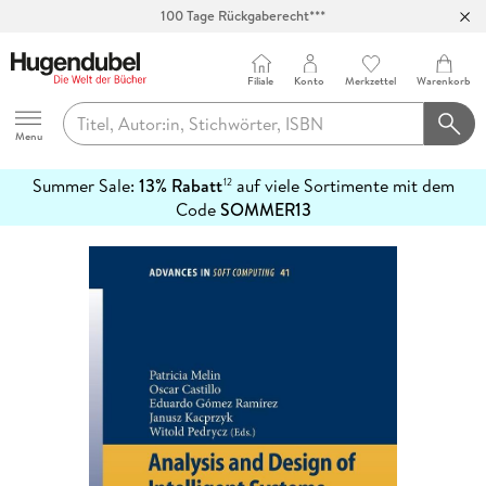
100 Tage Rückgaberecht***
Abholung in über 100 Filialen
Filiale
Konto
Merkzettel
Warenkorb
Hugendubel
Menu
Summer Sale:
13% Rabatt
auf viele Sortimente mit dem
12
mehr
Code
SOMMER13
erfahren