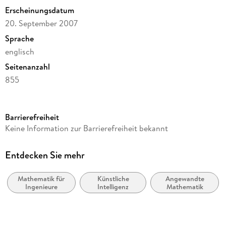
Modeling. - VIII: Intelligent Manufacturing and Scheduling. -
Erscheinungsdatum
IX: Intelligent Agents. - X: Neural Networks Theory. - XI:
20. September 2007
Robotics. - XII: Fuzzy Logic Applications.
Sprache
englisch
Seitenanzahl
855
Dateigröße
34,64 MB
Barrierefreiheit
Reihe
Keine Information zur Barrierefreiheit bekannt
Engineering (R0)
Herausgegeben von
Entdecken Sie mehr
Patricia Melin, Oscar Castillo, Eduardo G. Ramírez, Witold
Pedrycz
Mathematik für
Künstliche
Angewandte
Ingenieure
Intelligenz
Mathematik
Verlag/Hersteller
Springer Berlin Heidelberg
Kopierschutz