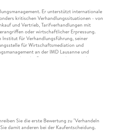
lungsmanagement. Er unterstützt internationale
nders kritischen Verhandlungssituationen - von
kauf und Vertrieb, Tarifverhandlungen mit
erangriffen oder wirtschaftlicher Erpressung.
 Institut für Verhandlungsführung, seiner
ngsstelle für Wirtschaftsmediation und
ungsmanagement an der IMD Lausanne und
tegien, taktische Prinzipien und praxisnahe
eine eigenen Verhandlungen übertragen kann.
eiben Sie die erste Bewertung zu "Verhandeln
n Sie damit anderen bei der Kaufentscheidung.