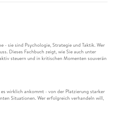
 - sie sind Psychologie, Strategie und Taktik. Wer
fluss. Dieses Fachbuch zeigt, wie Sie auch unter
aktiv steuern und in kritischen Momenten souverän
 es wirklich ankommt - von der Platzierung starker
ten Situationen. Wer erfolgreich verhandeln will,
re Struktur und das richtige Vorgehen. Sie lernen
lösen, Eskalationen zu kontrollieren und um
vern und komplexen Verhandlungsdynamiken
alle, die Verhandlungen unter Druck führen - ob im
aum oder bei der Bewältigung von Krisen: Dieser