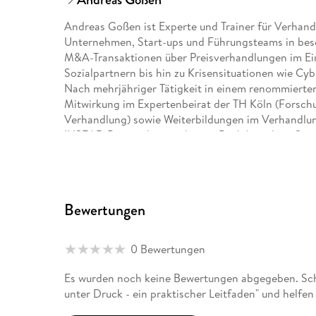
Andreas Goßen ist Experte und Trainer für Verhand
Unternehmen, Start-ups und Führungsteams in beso
M&A-Transaktionen über Preisverhandlungen im Ein
Sozialpartnern bis hin zu Krisensituationen wie Cyb
Nach mehrjähriger Tätigkeit in einem renommierten
Mitwirkung im Expertenbeirat der TH Köln (Forschu
Verhandlung) sowie Weiterbildungen im Verhandl
INSEAD Paris teilt er in diesem Buch bewährte Stra
Ansätze, die jeder Verhandlungsführer direkt in s
Bewertungen
0 Bewertungen
Es wurden noch keine Bewertungen abgegeben. Schr
unter Druck - ein praktischer Leitfaden" und helfe