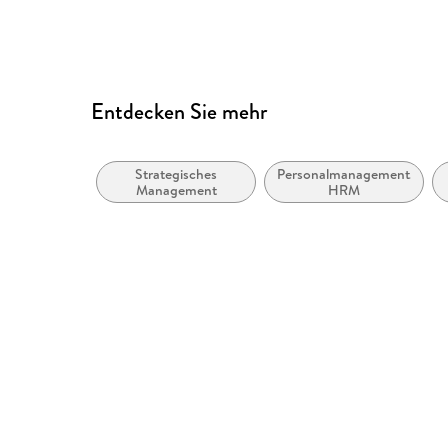
Logische Lesereihenfolge eingehalten
Kurze Alternativtexte (z.B. für Abbildungen) vo
Inhalt auch ohne Farbwahrnehmung verständlich
Entdecken Sie mehr
Hoher Farbkontrast für bessere Lesbarkeit
Navigation über vorherige/nächste Abschnitte 
Strategisches
Personalmanagement,
Alle relevanten Inhalte sind über Screenreader 
Management
HRM
Weitere Hinweise: accessibilitysupport@spring