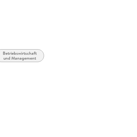
rhanden
 dargestellt
möglich
Betriebswirtschaft
zugänglich
und Management
ernature.com