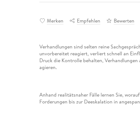
Merken
Empfehlen
Bewerten
Verhandlungen sind selten reine Sachgespräche
unvorbereitet reagiert, verliert schnell an Ein
Druck die Kontrolle behalten, Verhandlungen 
Anhand realitätsnaher Fälle lernen Sie, worauf
Forderungen bis zur Deeskalation in angespann
braucht nicht nur Argumente, sondern eine kla
bewährte Strategien kennen, um Blockaden zu 
souverän mit Unsicherheit, taktischen Manö
umzugehen. Ein unverzichtbarer Leitfaden für 
Vorstand, in operativen Teams, im digitalen R