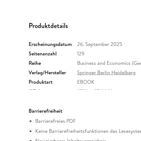
Produktdetails
Erscheinungsdatum
26. September 2025
Seitenanzahl
129
Reihe
Business and Economics (Ge
Verlag/Hersteller
Springer Berlin Heidelberg
Produktart
EBOOK
ISBN
9783662719022
Barrierefreiheit
Barrierefreies PDF
Keine Barrierefreiheitsfunktionen des Lesesyste
Navigierbares Inhaltsverzeichnis