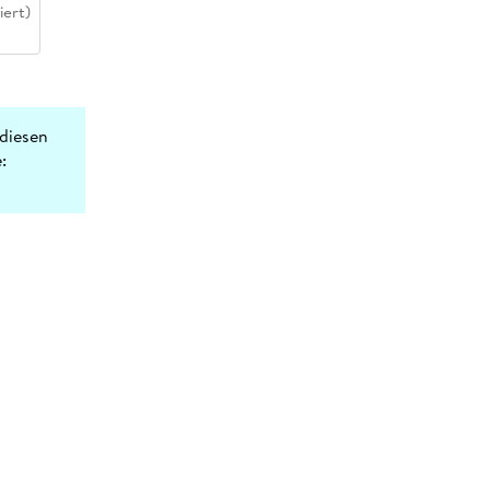
iert)
diesen
: