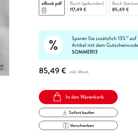
Fremdsprachige Bücher
eBook pdf
Buch (gebunden)
Buch (karton
n Lernhilfen
 Jugendbücher
eiber
Hörbuch Downloads im Bundle
cher
 Vergleich
 Puzzlezubehör
Lernen
New Adult
STABILO
117,49 €
85,49 €
Taschenbücher
hilfen
hriller
 Backen
er
lender
Ratgeber
op
hriller
Romance
Sachbücher
Sparen Sie zusätzlich 13%
auf 
12
precher:innen
Artikel mit dem Gutscheincode
Science Fiction
SOMMER13
Fremdsprachige Bücher
85,49 €
inkl. Mwst.
In den Warenkorb
Sofort kaufen
Verschenken