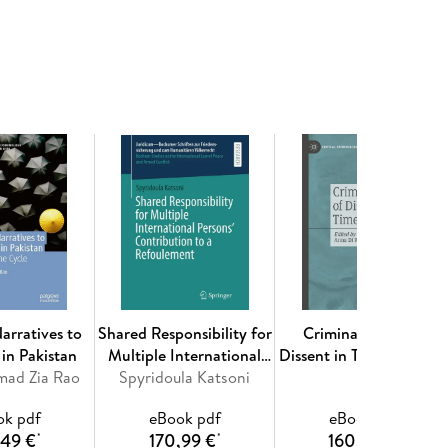
gration and Culture within the European Union
ultural rights of third-country nationals in
ltural rights of third-country nationals in the
r 5: Possibilities of protection and exercise of the
ithin the framework of the Common European Asylum
d-country nationals regular migrants. - 7. Chapter 7:
arratives to
Shared Responsibility for
Criminalisation of
 in Pakistan
Multiple International
Dissent in Times of Crisi
mad Zia Rao
Persons' Contribution to
Spyridoula Katsoni
a Refoulement
ok pdf
eBook pdf
eBook pdf
,49 €
170,99 €
160,49 €
*
*
*