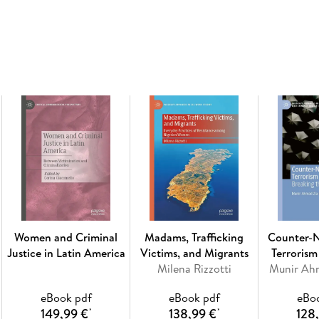
Inhaltsverzeichnis
1. Chapter 1: Introduction. - 2. Chapter 2: Mi
Framework. - 3. Chapter 3: Guarantees of the c
European Union primary law. - 4. Chapter 4: Cu
migration process entry and return. - 5. Chapte
cultural rights of third-country nationals w
System. - 6. Chapter 6: Cultural rights of thir
Conclusion
Women and Criminal
Madams, Trafficking
Counter-N
Justice in Latin America
Victims, and Migrants
Terrorism
Milena Rizzotti
Munir Ah
eBook pdf
eBook pdf
eBo
149,99 €
138,99 €
128
*
*