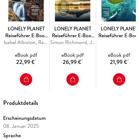
zeigt dir versteckte Tipps und neue Blickwinkel auf die
Schätze des fünften Kontinents.
LONELY PLANET
LONELY PLANET
LONELY PLANET
Reiseführer E-Book
Reiseführer E-Book
Reiseführer E-Boo
Argentinien
Isabel Albiston, Rachel Tolosa Paz, Madelaine Triebe, Diego Jemio, Sorrel Moseley-Williams
Japan
Simon Richmond, Jessica Korteman, Winnie Tan, Phillip Tang, Ray Bartlett
Mauritius, Reunio
Plane deine perfekte Reise!
& Seychellen
eBook pdf
eBook pdf
eBook pdf
22,99 €
26,99 €
21,99 €
*
*
*
Reiseplanung:
Erkunde die tollsten Ecken deines Reiseziels und plane
deine perfekte Reise mithilfe unserer Reiserouten und
Produktdetails
detaillierten Karten
Erscheinungsdatum
08. Januar 2025
Reiseziele:
Sprache
Entdecke einzigartige Erlebnisse, Tipps unserer