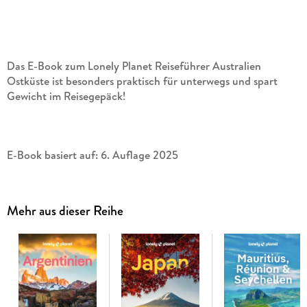
Das E-Book zum Lonely Planet Reiseführer Australien
Ostküste ist besonders praktisch für unterwegs und spart
Gewicht im Reisegepäck!
E-Book basiert auf: 6. Auflage 2025
Mehr aus dieser Reihe
Mit dem Lonely Planet Australien Ostküste auf eigene Faust
immer der Küste entlang!
Lerne surfen auf den ikonischen Wellen von Byron Bay,
bewundere indigene Kunst in den Galerien von Uluru und
staune über die uralte subtropische Pracht der Gondwana-
Regenwälder. Der
Lonely Planet Australien Ostküste