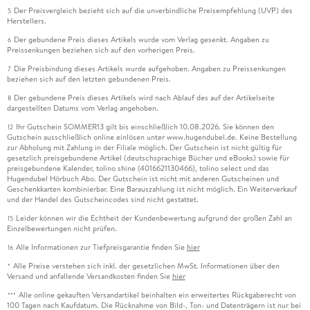
Der Preisvergleich bezieht sich auf die unverbindliche Preisempfehlung (UVP) des
5
Herstellers.
Der gebundene Preis dieses Artikels wurde vom Verlag gesenkt. Angaben zu
6
Preissenkungen beziehen sich auf den vorherigen Preis.
Die Preisbindung dieses Artikels wurde aufgehoben. Angaben zu Preissenkungen
7
beziehen sich auf den letzten gebundenen Preis.
Der gebundene Preis dieses Artikels wird nach Ablauf des auf der Artikelseite
8
dargestellten Datums vom Verlag angehoben.
Ihr Gutschein SOMMER13 gilt bis einschließlich 10.08.2026. Sie können den
12
Gutschein ausschließlich online einlösen unter www.hugendubel.de. Keine Bestellung
zur Abholung mit Zahlung in der Filiale möglich. Der Gutschein ist nicht gültig für
gesetzlich preisgebundene Artikel (deutschsprachige Bücher und eBooks) sowie für
preisgebundene Kalender, tolino shine (4016621130466), tolino select und das
Hugendubel Hörbuch Abo. Der Gutschein ist nicht mit anderen Gutscheinen und
Geschenkkarten kombinierbar. Eine Barauszahlung ist nicht möglich. Ein Weiterverkauf
und der Handel des Gutscheincodes sind nicht gestattet.
Leider können wir die Echtheit der Kundenbewertung aufgrund der großen Zahl an
15
Einzelbewertungen nicht prüfen.
Alle Informationen zur Tiefpreisgarantie finden Sie
hier
16
Alle Preise verstehen sich inkl. der gesetzlichen MwSt. Informationen über den
*
Versand und anfallende Versandkosten finden Sie
hier
Alle online gekauften Versandartikel beinhalten ein erweitertes Rückgaberecht von
***
100 Tagen nach Kaufdatum. Die Rücknahme von Bild-, Ton- und Datenträgern ist nur bei