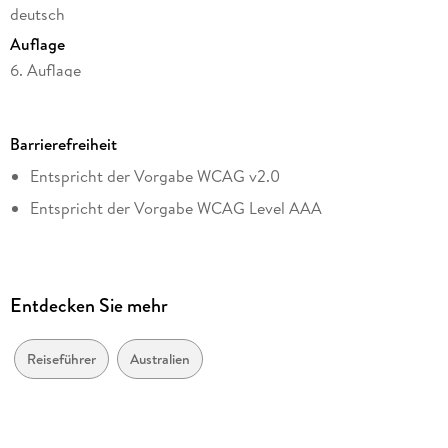
deutsch
Autor:innen und Expert:innen, Hintergründe und
Empfehlungen
Auflage
6. Auflage
Seitenanzahl
Praktisches:
480
Die wichtigsten Informationen für deine Reise im
Barrierefreiheit
Dateigröße
Überblick. Kurz und übersichtlich zusammengefasst
Entspricht der Vorgabe WCAG v2.0
67,92 MB
Entspricht der Vorgabe WCAG Level AAA
Reihe
Storybook:
Lonely Planet Reiseführer
Tauche mit unseren Reportagen tief in den Alltag ein und
Autor/Autorin
erfahre mehr über die Seele deines Reiseziels
Anthony Ham, Cristian Bonetto, Lindsay Brown, Jayne
Entdecken Sie mehr
D'Arcy, Peter Dragicevich
Verlag/Hersteller
Reiseführer
Australien
Mairdumont GmbH & Co. KG
Kopierschutz
ohne Kopierschutz