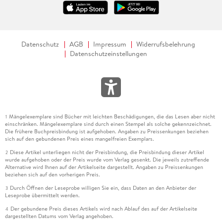
Datenschutz
AGB
Impressum
Widerrufsbelehrung
Datenschutzeinstellungen
Mängelexemplare sind Bücher mit leichten Beschädigungen, die das Lesen aber nicht
1
einschränken. Mängelexemplare sind durch einen Stempel als solche gekennzeichnet.
Die frühere Buchpreisbindung ist aufgehoben. Angaben zu Preissenkungen beziehen
sich auf den gebundenen Preis eines mangelfreien Exemplars.
Diese Artikel unterliegen nicht der Preisbindung, die Preisbindung dieser Artikel
2
wurde aufgehoben oder der Preis wurde vom Verlag gesenkt. Die jeweils zutreffende
Alternative wird Ihnen auf der Artikelseite dargestellt. Angaben zu Preissenkungen
beziehen sich auf den vorherigen Preis.
Durch Öffnen der Leseprobe willigen Sie ein, dass Daten an den Anbieter der
3
Leseprobe übermittelt werden.
Der gebundene Preis dieses Artikels wird nach Ablauf des auf der Artikelseite
4
dargestellten Datums vom Verlag angehoben.