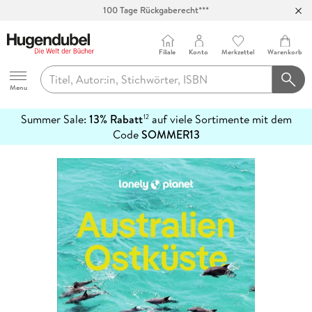
100 Tage Rückgaberecht***
Abholung in über 100 Filialen
Filiale
Konto
Merkzettel
Warenkorb
Hugendubel
Menu
Summer Sale:
13% Rabatt
auf viele Sortimente mit dem
12
mehr
Code
SOMMER13
erfahren