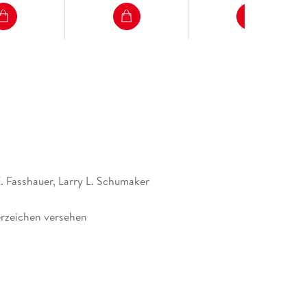
tial Theoretic Approach to Design of Accurate
ardy Spaces (K. Tanaka, T Okayama, M. Sugihara). -
nomials (V. Vatchev). - Kernel-based Approximation
terministic or Stochastic Problems? (Q. Ye).
. Fasshauer, Larry L. Schumaker
rzeichen versehen