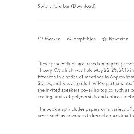
Sofort lieferbar (Download)
Merken
Empfehlen
Bewerten
These proceedings are based on papers presen
Theory XV, which was held May 22-25, 2016 in
fifteenth in a series of meetings in Approxima
States, and was attended by 146 participants.
the invited speakers covering topics such as 
scaling limits of polynomials and entire functi
The book also includes papers on a variety of
areas such as advances in kernel approximatio
algebraic geometry, multivariate splines for a
approximation of PDEs, wavelets and framelets