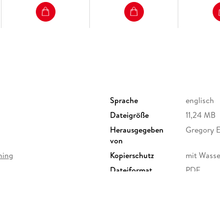
Parametrized Wavelets (D. W. Roach). - Poten
Numerical Integration Formulas in Weighted H
A Class of Intrinsic Trigonometric Mode Poly
Methods for Partial Differential Equations: De
Sprache
englisch
Dateigröße
11,24 MB
Herausgegeben
Gregory E
von
hing
Kopierschutz
mit Wasse
Dateiformat
PDF