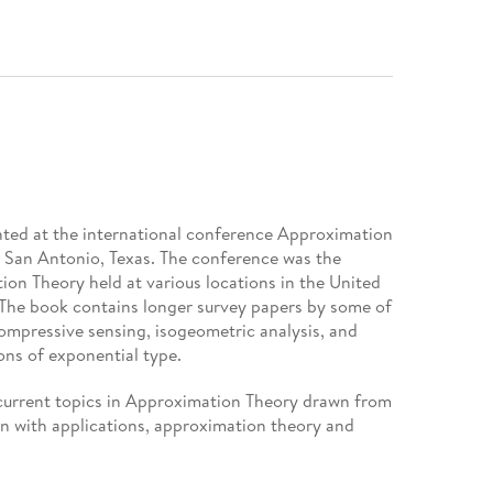
ted at the international conference Approximation
 San Antonio, Texas. The conference was the
tion Theory held at various locations in the United
 The book contains longer survey papers by some of
compressive sensing, isogeometric analysis, and
ons of exponential type.
 current topics in Approximation Theory drawn from
n with applications, approximation theory and
pplications, practical function approximation,
 with applications, approximation theory in signal