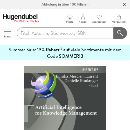
Abholung in über 100 Filialen
Filiale
Konto
Merkzettel
Warenkorb
Hugendubel
Menu
Summer Sale:
13% Rabatt
auf viele Sortimente mit dem
12
mehr
Code
SOMMER13
erfahren