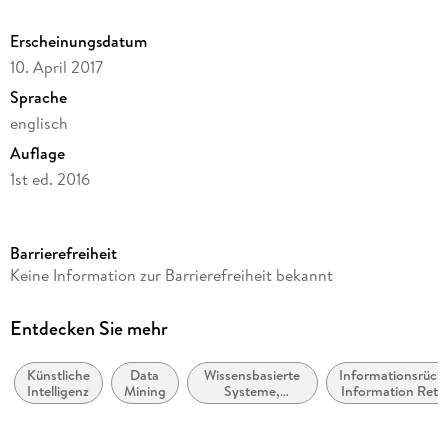
Erscheinungsdatum
10. April 2017
Sprache
englisch
Auflage
1st ed. 2016
Seitenanzahl
167
Barrierefreiheit
Dateigröße
Keine Information zur Barrierefreiheit bekannt
38,32 MB
Reihe
Entdecken Sie mehr
Springer Nature Proceedings Computer Science
Künstliche
Data
Wissensbasierte
Informationsrück
Herausgegeben von
Intelligenz
Mining
Systeme,
Information Retri
Eunika Mercier-Laurent, Danielle Boulanger
Expertensysteme
Verlag/Hersteller