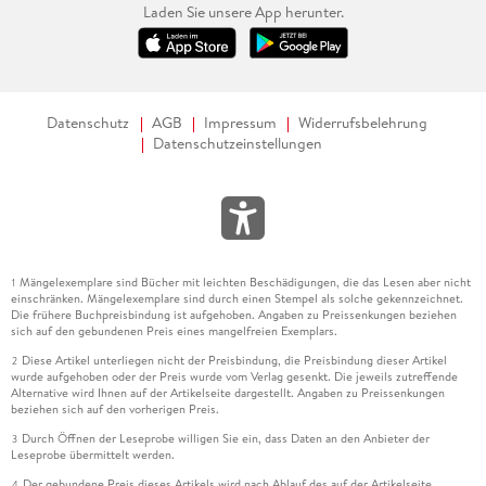
Laden Sie unsere App herunter.
Datenschutz
AGB
Impressum
Widerrufsbelehrung
Datenschutzeinstellungen
Mängelexemplare sind Bücher mit leichten Beschädigungen, die das Lesen aber nicht
1
einschränken. Mängelexemplare sind durch einen Stempel als solche gekennzeichnet.
Die frühere Buchpreisbindung ist aufgehoben. Angaben zu Preissenkungen beziehen
sich auf den gebundenen Preis eines mangelfreien Exemplars.
Diese Artikel unterliegen nicht der Preisbindung, die Preisbindung dieser Artikel
2
wurde aufgehoben oder der Preis wurde vom Verlag gesenkt. Die jeweils zutreffende
Alternative wird Ihnen auf der Artikelseite dargestellt. Angaben zu Preissenkungen
beziehen sich auf den vorherigen Preis.
Durch Öffnen der Leseprobe willigen Sie ein, dass Daten an den Anbieter der
3
Leseprobe übermittelt werden.
Der gebundene Preis dieses Artikels wird nach Ablauf des auf der Artikelseite
4