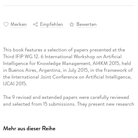
Merken
Empfehlen
Bewerten
This book features a selection of papers presented at the
Third IFIP WG 12. 6 International Workshop on Artificial
Intelligence for Knowledge Management, AI4KM 2015, held
in Buenos Aires, Argentina, in July 2015, in the framework of
the International Joint Conference on Artificial Intelligence,
The 9 revised and extended papers were carefully reviewed
and selected from 15 submissions. They present new research
and innovative aspects in the field of knowledge
management such as knowledge models, KM and Web,
knowledge capturing and learning, and KM and AI
Mehr aus dieser Reihe
intersections.