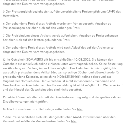
dargestellten Datums vom Verlag angehoben.
Der Preisvergleich bezieht sich auf die unverbindliche Preisempfehlung (UVP) des
5
Herstellers.
Der gebundene Preis dieses Artikels wurde vom Verlag gesenkt. Angaben zu
6
Preissenkungen beziehen sich auf den vorherigen Preis.
Die Preisbindung dieses Artikels wurde aufgehoben. Angaben zu Preissenkungen
7
beziehen sich auf den letzten gebundenen Preis.
Der gebundene Preis dieses Artikels wird nach Ablauf des auf der Artikelseite
8
dargestellten Datums vom Verlag angehoben.
Ihr Gutschein SOMMER13 gilt bis einschließlich 10.08.2026. Sie können den
12
Gutschein ausschließlich online einlösen unter www.hugendubel.de. Keine Bestellung
zur Abholung mit Zahlung in der Filiale möglich. Der Gutschein ist nicht gültig für
gesetzlich preisgebundene Artikel (deutschsprachige Bücher und eBooks) sowie für
preisgebundene Kalender, tolino shine (4016621130466), tolino select und das
Hugendubel Hörbuch Abo. Der Gutschein ist nicht mit anderen Gutscheinen und
Geschenkkarten kombinierbar. Eine Barauszahlung ist nicht möglich. Ein Weiterverkauf
und der Handel des Gutscheincodes sind nicht gestattet.
Leider können wir die Echtheit der Kundenbewertung aufgrund der großen Zahl an
15
Einzelbewertungen nicht prüfen.
Alle Informationen zur Tiefpreisgarantie finden Sie
hier
16
Alle Preise verstehen sich inkl. der gesetzlichen MwSt. Informationen über den
*
Versand und anfallende Versandkosten finden Sie
hier