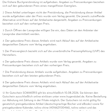
Die frühere Buchpreisbindung ist aufgehoben. Angaben zu Preissenkungen beziehen
sich auf den gebundenen Preis eines mangelfreien Exemplars.
Diese Artikel unterliegen nicht der Preisbindung, die Preisbindung dieser Artikel
2
wurde aufgehoben oder der Preis wurde vom Verlag gesenkt. Die jeweils zutreffende
Alternative wird Ihnen auf der Artikelseite dargestellt. Angaben zu Preissenkungen
beziehen sich auf den vorherigen Preis.
Durch Öffnen der Leseprobe willigen Sie ein, dass Daten an den Anbieter der
3
Leseprobe übermittelt werden.
Der gebundene Preis dieses Artikels wird nach Ablauf des auf der Artikelseite
4
dargestellten Datums vom Verlag angehoben.
Der Preisvergleich bezieht sich auf die unverbindliche Preisempfehlung (UVP) des
5
Herstellers.
Der gebundene Preis dieses Artikels wurde vom Verlag gesenkt. Angaben zu
6
Preissenkungen beziehen sich auf den vorherigen Preis.
Die Preisbindung dieses Artikels wurde aufgehoben. Angaben zu Preissenkungen
7
beziehen sich auf den letzten gebundenen Preis.
Der gebundene Preis dieses Artikels wird nach Ablauf des auf der Artikelseite
8
dargestellten Datums vom Verlag angehoben.
Ihr Gutschein SOMMER13 gilt bis einschließlich 10.08.2026. Sie können den
12
Gutschein ausschließlich online einlösen unter www.hugendubel.de. Keine Bestellung
zur Abholung mit Zahlung in der Filiale möglich. Der Gutschein ist nicht gültig für
gesetzlich preisgebundene Artikel (deutschsprachige Bücher und eBooks) sowie für
preisgebundene Kalender, tolino shine (4016621130466), tolino select und das