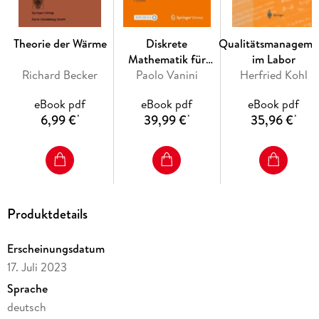
Inhaltsverzeichnis
I Mathematische Grundbegriffe
Theorie der Wärme
Diskrete
Qualitätsmanageme
.
Mathematik für
im Labor
Grundrechenarten. - Zahlenmengen. - Potenzen, Wurzeln und
Richard Becker
Algorithmen
Paolo Vanini
Herfried Kohl
Logarithmen. - Aussagen und Aussageformen. - Mengenlehre
und Aussagenlogik. - Relationen und Funktionen.
eBook pdf
eBook pdf
eBook pdf
II
6,99 €
39,99 €
35,96 €
*
*
*
Lineare Algebra und Analytische Geometrie. Verfahren zum
Lösen linearer Gleichungssysteme. - Elementargeometrische
Grundlagen. - Vektoralgebra. - Algebraische Strukturen. -
Linearkombination und Basis. - Affine Geometrie. -
Matrizenrechnung.
Produktdetails
III Reelle Analysis
.
Menge der reellen Zahlen. - Menge der natürlichen Zahlen. -
Erscheinungsdatum
Folgen und Reihen. - Grenzwerte reeller Funktionen und
17. Juli 2023
Stetigkeit. - Differentialrechnung. - Anwendungen der
Sprache
Differentialrechnung. - Integralrechnung.
IV Komplexe Zahlen
deutsch