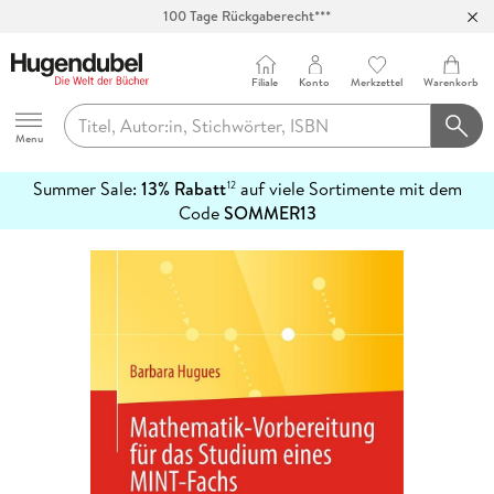
100 Tage Rückgaberecht***
Abholung in über 100 Filialen
Filiale
Konto
Merkzettel
Warenkorb
Hugendubel
Menu
Summer Sale:
13% Rabatt
auf viele Sortimente mit dem
12
mehr
Code
SOMMER13
erfahren