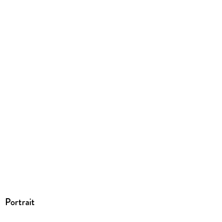
Dateiformat
PDF
ISBN
9783662669372
Portrait