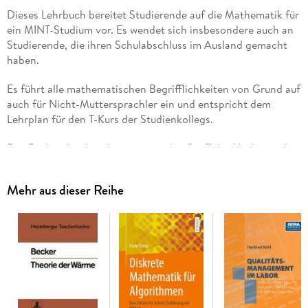
Dieses Lehrbuch bereitet Studierende auf die Mathematik für
ein MINT-Studium vor. Es wendet sich insbesondere auch an
Studierende, die ihren Schulabschluss im Ausland gemacht
haben.
Es führt alle mathematischen Begrifflichkeiten von Grund auf
auch für Nicht-Muttersprachler ein und entspricht dem
Lehrplan für den T-Kurs der Studienkollegs.
Das Buch geht über den gymnasialen Stoff der Mathematik
hinaus, so behandelt es neben der Vektorgeometrie, der
linearen Algebra und der Analysis auch Bereiche wie die
Mehr aus dieser Reihe
formale Logik, Gruppen und komplexe Zahlen. Außerdem
sind im Gegensatz zu Schulbüchern mit ganz wenigen
Ausnahmen alle Beweise vollständig geführt.
Da es so geschrieben ist, wie im Unterricht erklärt wird, ist es
bestens zum Selbststudium geeignet.