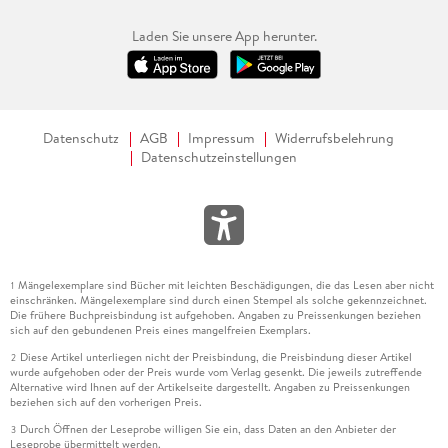
Laden Sie unsere App herunter.
Datenschutz
AGB
Impressum
Widerrufsbelehrung
Datenschutzeinstellungen
Mängelexemplare sind Bücher mit leichten Beschädigungen, die das Lesen aber nicht
1
einschränken. Mängelexemplare sind durch einen Stempel als solche gekennzeichnet.
Die frühere Buchpreisbindung ist aufgehoben. Angaben zu Preissenkungen beziehen
sich auf den gebundenen Preis eines mangelfreien Exemplars.
Diese Artikel unterliegen nicht der Preisbindung, die Preisbindung dieser Artikel
2
wurde aufgehoben oder der Preis wurde vom Verlag gesenkt. Die jeweils zutreffende
Alternative wird Ihnen auf der Artikelseite dargestellt. Angaben zu Preissenkungen
beziehen sich auf den vorherigen Preis.
Durch Öffnen der Leseprobe willigen Sie ein, dass Daten an den Anbieter der
3
Leseprobe übermittelt werden.