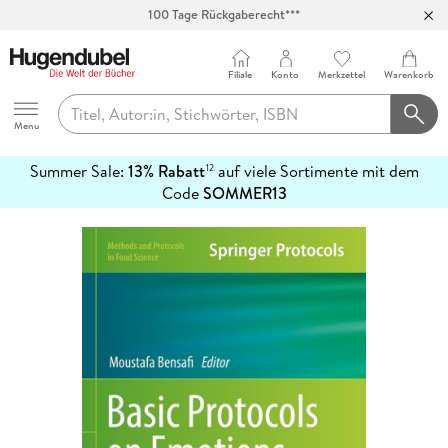
100 Tage Rückgaberecht***
Abholung in über 100 Filialen
Filiale
Konto
Merkzettel
Warenkorb
Hugendubel
Menu
Summer Sale:
13% Rabatt
auf viele Sortimente mit dem
12
mehr
Code
SOMMER13
erfahren