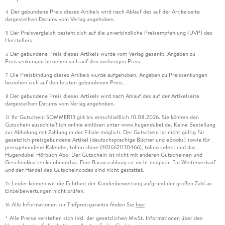
Der gebundene Preis dieses Artikels wird nach Ablauf des auf der Artikelseite
4
dargestellten Datums vom Verlag angehoben.
Der Preisvergleich bezieht sich auf die unverbindliche Preisempfehlung (UVP) des
5
Herstellers.
Der gebundene Preis dieses Artikels wurde vom Verlag gesenkt. Angaben zu
6
Preissenkungen beziehen sich auf den vorherigen Preis.
Die Preisbindung dieses Artikels wurde aufgehoben. Angaben zu Preissenkungen
7
beziehen sich auf den letzten gebundenen Preis.
Der gebundene Preis dieses Artikels wird nach Ablauf des auf der Artikelseite
8
dargestellten Datums vom Verlag angehoben.
Ihr Gutschein SOMMER13 gilt bis einschließlich 10.08.2026. Sie können den
12
Gutschein ausschließlich online einlösen unter www.hugendubel.de. Keine Bestellung
zur Abholung mit Zahlung in der Filiale möglich. Der Gutschein ist nicht gültig für
gesetzlich preisgebundene Artikel (deutschsprachige Bücher und eBooks) sowie für
preisgebundene Kalender, tolino shine (4016621130466), tolino select und das
Hugendubel Hörbuch Abo. Der Gutschein ist nicht mit anderen Gutscheinen und
Geschenkkarten kombinierbar. Eine Barauszahlung ist nicht möglich. Ein Weiterverkauf
und der Handel des Gutscheincodes sind nicht gestattet.
Leider können wir die Echtheit der Kundenbewertung aufgrund der großen Zahl an
15
Einzelbewertungen nicht prüfen.
Alle Informationen zur Tiefpreisgarantie finden Sie
hier
16
Alle Preise verstehen sich inkl. der gesetzlichen MwSt. Informationen über den
*