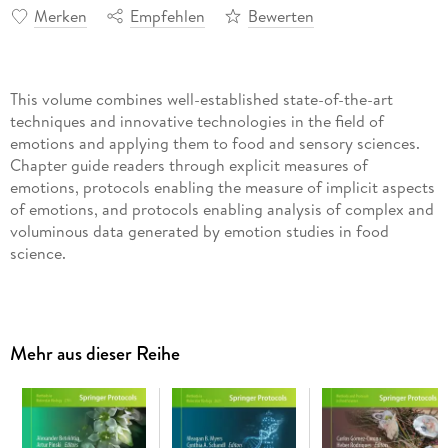
Merken
Empfehlen
Bewerten
This volume combines well-established state-of-the-art
techniques and innovative technologies in the field of
emotions and applying them to food and sensory sciences.
Chapter guide readers through explicit measures of
emotions, protocols enabling the measure of implicit aspects
of emotions, and protocols enabling analysis of complex and
voluminous data generated by emotion studies in food
science.
Authoritative and cutting-edge, Basic Protocols on
Emotions, Senses, and Foods aims to provide researchers the
most complete information possible in terms of stimuli,
Mehr aus dieser Reihe
materials, and methods for characterizing emotions, in order
to give them the possibility of taking on new projects and
new challenges in food science.