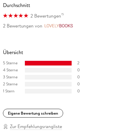
Durchschnitt
15
2 Bewertungen
2 Bewertungen
von
LovelyBooks
Inhaltsverzeichnis
MARCO POLO Top Highlights
Übersicht
Das Beste zuerst
5 Sterne
2
So tickt London
4 Sterne
0
Sightseeing
3 Sterne
0
Essen & Trinken
2 Sterne
0
1 Stern
0
Shoppen & Stöbern
Ausgehen & Feiern
Aktiv & Entspannt
Eigene Bewertung schreiben
Erlebnistouren
Zur Empfehlungsrangliste