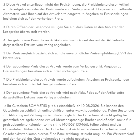
Diese Artikel unterliegen nicht der Preisbindung, die Preisbindung dieser Artikel
2
wurde aufgehoben oder der Preis wurde vom Verlag gesenkt. Die jeweils zutreffende
Alternative wird Ihnen auf der Artikelseite dargestellt. Angaben zu Preissenkungen
beziehen sich auf den vorherigen Preis.
Durch Öffnen der Leseprobe willigen Sie ein, dass Daten an den Anbieter der
3
Leseprobe übermittelt werden.
Der gebundene Preis dieses Artikels wird nach Ablauf des auf der Artikelseite
4
dargestellten Datums vom Verlag angehoben.
Der Preisvergleich bezieht sich auf die unverbindliche Preisempfehlung (UVP) des
5
Herstellers.
Der gebundene Preis dieses Artikels wurde vom Verlag gesenkt. Angaben zu
6
Preissenkungen beziehen sich auf den vorherigen Preis.
Die Preisbindung dieses Artikels wurde aufgehoben. Angaben zu Preissenkungen
7
beziehen sich auf den letzten gebundenen Preis.
Der gebundene Preis dieses Artikels wird nach Ablauf des auf der Artikelseite
8
dargestellten Datums vom Verlag angehoben.
Ihr Gutschein SOMMER13 gilt bis einschließlich 10.08.2026. Sie können den
12
Gutschein ausschließlich online einlösen unter www.hugendubel.de. Keine Bestellung
zur Abholung mit Zahlung in der Filiale möglich. Der Gutschein ist nicht gültig für
gesetzlich preisgebundene Artikel (deutschsprachige Bücher und eBooks) sowie für
preisgebundene Kalender, tolino shine (4016621130466), tolino select und das
Hugendubel Hörbuch Abo. Der Gutschein ist nicht mit anderen Gutscheinen und
Geschenkkarten kombinierbar. Eine Barauszahlung ist nicht möglich. Ein Weiterverkauf
und der Handel des Gutscheincodes sind nicht gestattet.