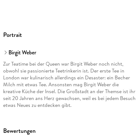
Mit den Online- und Offline-Karten der MARCO POLO
Touren App verlierst du nie die Orientierung und kannst die
interessantesten Orte in deinem Tagesplan speichern. So
stellst du dir genau die Reise zusammen, auf die du Lust hast!
Die MARCO POLO Erlebnistouren durch London bieten dir
Portrait
Spaziergänge für jeden Geschmack und jede Ausdauer,
sodass dir nichts entgeht von Big Ben bis Buckingham
Birgit Weber
Palace.
Zur Teatime bei der Queen war Birgit Weber noch nicht,
obwohl sie passionierte Teetrinkerin ist. Der erste Tee in
London war kulinarisch allerdings ein Desaster: ein Becher
Lass dich vom Trubel der britischen Metropole anstecken und
Milch mit etwas Tee. Ansonsten mag Birgit Weber die
erlebe einen unvergesslichen Urlaub mit dem MARCO POLO
kreative Küche der Insel. Die Großstadt an der Themse ist ihr
Reiseführer London!
seit 20 Jahren ans Herz gewachsen, weil es bei jedem Besuch
etwas Neues zu entdecken gibt.
ERLEBE LOS!
Bewertungen