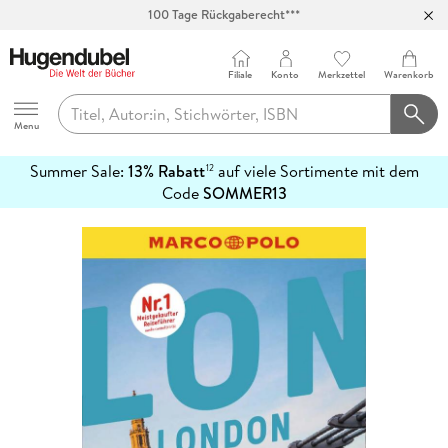
100 Tage Rückgaberecht***
Abholung in über 100 Filialen
Filiale
Konto
Merkzettel
Warenkorb
Hugendubel
Menu
Summer Sale:
13% Rabatt
auf viele Sortimente mit dem
12
mehr
Code
SOMMER13
erfahren