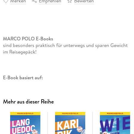
Merken
Empfehlen
Bewerten
MARCO POLO E-Books
sind besonders praktisch für unterwegs und sparen Gewicht
im Reisegepäck!
E-Book basiert auf:
27. Auflage 2025
Mehr aus dieser Reihe
Fish and Chips, Westminster Abbey und die Queen: Mit dem
MARCO POLO Reiseführer London entdecken
London perfekt im Überblick: Auf den Spuren von Julia
Roberts und Hugh Grant durch Notting Hill wandeln, im