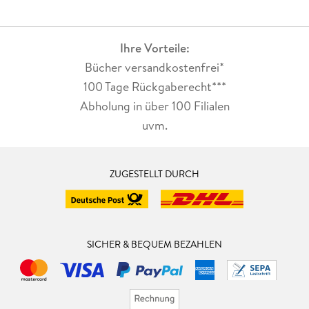
264
6. 2 . . . Links: Usability und Accessibility . . . 271
Ihre Vorteile:
Bücher versandkostenfrei*
6. 3 . . . Buttons . . . 272
100 Tage Rückgaberecht***
6. 4 . . . Navigationen . . . 279
Abholung in über 100 Filialen
uvm.
6. 5 . . . Responsive Navigationen . . . 295
6. 6 . . . Formulare . . . 307
ZUGESTELLT DURCH
6. 7 . . . Animationen . . . 313
SICHER & BEQUEM BEZAHLEN
7. Farbe im Web . . . 325
7. 1 . . . Kleine Farblehre . . . 326