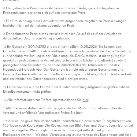
Der gebundene Preis dieses Artikels wurde vom Verlag gesenkt. Angaben zu
9. 4 . . . Nachhaltigkeit bei der Webentwicklung . . . 466
6
Preissenkungen beziehen sich auf den vorherigen Preis.
Die Preisbindung dieses Artikels wurde aufgehoben. Angaben zu Preissenkungen
9. 5 . . . Nachhaltigkeit beim Webhosting . . . 470
7
beziehen sich auf den letzten gebundenen Preis.
Der gebundene Preis dieses Artikels wird nach Ablauf des auf der Artikelseite
8
dargestellten Datums vom Verlag angehoben.
Ihr Gutschein SOMMER13 gilt bis einschließlich 10.08.2026. Sie können den
12
Index . . . 473
Gutschein ausschließlich online einlösen unter www.hugendubel.de. Keine Bestellung
zur Abholung mit Zahlung in der Filiale möglich. Der Gutschein ist nicht gültig für
gesetzlich preisgebundene Artikel (deutschsprachige Bücher und eBooks) sowie für
preisgebundene Kalender, tolino shine (4016621130466), tolino select und das
Hugendubel Hörbuch Abo. Der Gutschein ist nicht mit anderen Gutscheinen und
Geschenkkarten kombinierbar. Eine Barauszahlung ist nicht möglich. Ein Weiterverkauf
und der Handel des Gutscheincodes sind nicht gestattet.
Leider können wir die Echtheit der Kundenbewertung aufgrund der großen Zahl an
15
Einzelbewertungen nicht prüfen.
Alle Informationen zur Tiefpreisgarantie finden Sie
hier
16
Alle Preise verstehen sich inkl. der gesetzlichen MwSt. Informationen über den
*
Versand und anfallende Versandkosten finden Sie
hier
Alle online gekauften Versandartikel beinhalten ein erweitertes Rückgaberecht von
***
100 Tagen nach Kaufdatum. Die Rücknahme von Bild-, Ton- und Datenträgern ist nur bei
noch versiegelter Ware möglich. Für in der Filiale gekaufte Artikel gilt ein
Rückgaberecht von 4 Wochen. Voraussetzung ist die Vorlage des Kassenbons und dass