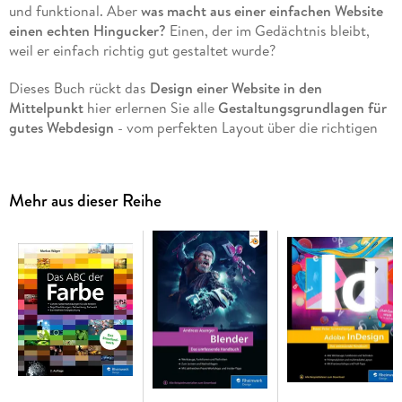
und funktional. Aber
was macht aus einer einfachen Website
einen echten Hingucker?
Einen, der im Gedächtnis bleibt,
weil er einfach richtig gut gestaltet wurde?
Dieses Buch rückt das
Design einer Website in den
Mittelpunkt
hier erlernen Sie alle
Gestaltungsgrundlagen für
gutes Webdesign
- vom perfekten Layout über die richtigen
Farben und die passende Schrift bis hin zum Design von
Grafiken, Bildern und Icons. Das Besondere dabei: Björn
Rohles und Jürgen Wolf zeigen Ihnen in einem Beispielprojekt
Mehr aus dieser Reihe
und in vielen zusätzlichen
Praxisbeispielen
, wie Sie diese
Gestaltungsprinzipien im Web anwenden und sie konkret
umsetzen. Dass dabei mit
HTML5 und CSS3
gearbeitet wird,
versteht sich von selbst. Auch Barrierefreiheit, Usability und
Responsive Webdesign werden großgeschrieben.
So
entstehen moderne und attraktive Websites, die jeder gerne
besucht!
Grundkenntnisse in HTML5 und CSS3 werden vorausgesetzt!
Mit Schriften, Farben und Grafiken gestalten