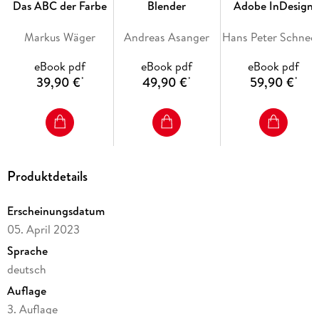
Das ABC der Farbe
Blender
Adobe InDesign
CSS-Layouts, Navigationen, Icons, Buttons
Markus Wäger
Andreas Asanger
Hans Pete
Usability, Webstandards und Responsive Webdesign
eBook pdf
eBook pdf
eBook pdf
Aus dem Inhalt:
39,90 €
49,90 €
59,90 €
*
*
*
Website-Konzeption
Responsive Webdesign
Ideen finden und bewerten
Typografie, Webfonts
Produktdetails
Farblehre, Farbe im Web
Erscheinungsdatum
Grafiken, Bilder, Icons, Buttons, Links, Navigation
05. April 2023
Informationsarchitektur
Sprache
CSS-Layouts, Raster
deutsch
HTML5 und CSS3
Auflage
3. Auflage
Usability, Barrierefreiheit