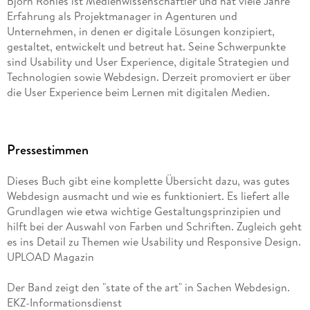
Björn Rohles ist Medienwissenschaftler und hat viele Jahre
3. Konzeption und Design . . . 69
Erfahrung als Projektmanager in Agenturen und
Unternehmen, in denen er digitale Lösungen konzipiert,
gestaltet, entwickelt und betreut hat. Seine Schwerpunkte
3. 1 . . . Phasen von Konzeption und Kreation . . . 70
sind Usability und User Experience, digitale Strategien und
Technologien sowie Webdesign. Derzeit promoviert er über
3. 2 . . . Zielgruppe definieren und kennenlernen . . . 71
die User Experience beim Lernen mit digitalen Medien.
3. 3 . . . Grobkonzept entwickeln . . . 77
Jürgen Wolf ist seit über 20 Jahren Autor und seit mehr als 10
Jahren passionierter Digitalfotograf. Seine Buchthemen sind
3. 4 . . . Der Weg zur richtigen Idee -- Kreativitätstechniken . .
Pressestimmen
Bildbearbeitung, Fotografie, Webentwicklung,
. 88
Betriebssysteme und Programmierung. Und egal welches
Dieses Buch gibt eine komplette Übersicht dazu, was gutes
Thema: Bei jedem Buch ist es sein Ziel, auch komplexe
3. 5 . . . Content-Strategie . . . 91
Webdesign ausmacht und wie es funktioniert. Es liefert alle
Zusammenhänge klar und verständlich zu erklären.
Grundlagen wie etwa wichtige Gestaltungsprinzipien und
3. 6 . . . Ideen ausarbeiten und visualisieren . . . 104
hilft bei der Auswahl von Farben und Schriften. Zugleich geht
es ins Detail zu Themen wie Usability und Responsive Design.
3. 7 . . . Ideen bewerten . . . 107
UPLOAD Magazin
3. 8 . . . Umsetzung und Ausarbeitung . . . 119
Der Band zeigt den "state of the art" in Sachen Webdesign.
EKZ-Informationsdienst