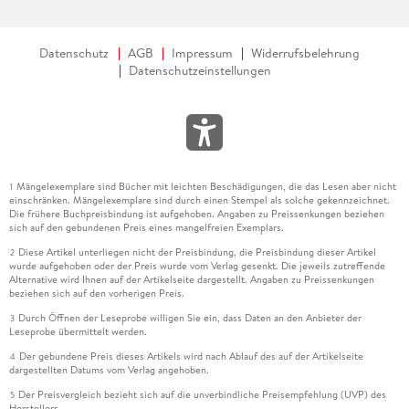
8. 6 . . . Lösungen für responsive Bilder in der Praxis . . . 406
Datenschutz
AGB
Impressum
Widerrufsbelehrung
8. 7 . . . Icons einsetzen und gestalten . . . 414
Datenschutzeinstellungen
8. 8 . . . Nachhaltigkeit durch weniger Bilder . . . 426
8. 9 . . . Video und Audio in HTML einbinden . . . 427
Mängelexemplare sind Bücher mit leichten Beschädigungen, die das Lesen aber nicht
1
einschränken. Mängelexemplare sind durch einen Stempel als solche gekennzeichnet.
Die frühere Buchpreisbindung ist aufgehoben. Angaben zu Preissenkungen beziehen
9. Testen und optimieren . . . 435
sich auf den gebundenen Preis eines mangelfreien Exemplars.
Diese Artikel unterliegen nicht der Preisbindung, die Preisbindung dieser Artikel
2
wurde aufgehoben oder der Preis wurde vom Verlag gesenkt. Die jeweils zutreffende
9. 1 . . . Funktionalitäten sicherstellen . . . 436
Alternative wird Ihnen auf der Artikelseite dargestellt. Angaben zu Preissenkungen
beziehen sich auf den vorherigen Preis.
9. 2 . . . Usability, User Experience und Accessibility testen . .
Durch Öffnen der Leseprobe willigen Sie ein, dass Daten an den Anbieter der
3
Leseprobe übermittelt werden.
. 442
Der gebundene Preis dieses Artikels wird nach Ablauf des auf der Artikelseite
4
dargestellten Datums vom Verlag angehoben.
9. 3 . . . Performance: Lade- und Renderingzeiten im Griff . . .
Der Preisvergleich bezieht sich auf die unverbindliche Preisempfehlung (UVP) des
448
5
Herstellers.