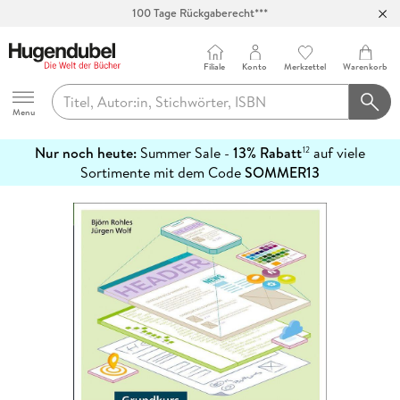
Abholung in über 100 Filialen
Filiale
Konto
Merkzettel
Warenkorb
Hugendubel
Menu
Nur noch heute:
Summer Sale -
13% Rabatt
auf viele
12
mehr
Sortimente mit dem Code
SOMMER13
erfahren