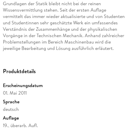
Grundlagen der Statik bleibt nicht bei der reinen
Wissensvermittlung stehen. Seit der ersten Auflage
vermittelt das immer wieder aktualisierte und von Studenten
und Studentinnen sehr geschätzte Werk ein umfassendes
Verständnis der Zusammenhänge und der physikalischen
Vorgänge in der Technischen Mechanik. Anhand zahlreicher
Problemstellungen im Bereich Maschinenbau wird die
jeweilige Bearbeitung und Lösung ausführlich erläutert.
Neben der Ermittlung des Ergebnisses legen die Autoren
besonderen Wert auf dessen Interpretation und Deutung.
Dies ist für den angehenden Ingenieur von besonderer
Produktdetails
Bedeutung, da er über die "formelmäßige" Statik hinaus ein
Gefühl für die Wirkung von Kräften an Bauteilen entwickeln
Erscheinungsdatum
kann. Die dazu erforderliche Übung erhält der Leser durch
01. Mai 2011
das Bearbeiten und Lösen von Übungsaufgaben. Eine Vielzahl
solcher Aufgaben ist in diesem Buch enthalten und
Sprache
ermöglicht dem Leser, seine Fertigkeiten im Bereich Statik
deutsch
selbstständig zu schulen. Band 1 behandelt Kräfte, die sich im
Auflage
Gleichgewicht befinden. Dazu werden anhand
unterschiedlicher Geometrien verschiedene
19., überarb. Aufl.