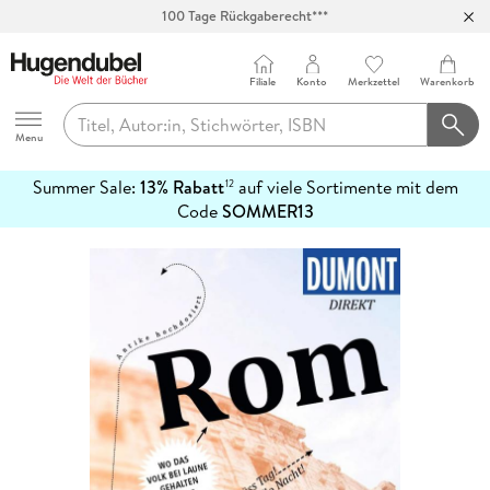
100 Tage Rückgaberecht***
Abholung in über 100 Filialen
Filiale
Konto
Merkzettel
Warenkorb
Hugendubel
Menu
Summer Sale:
13% Rabatt
auf viele Sortimente mit dem
12
mehr
Code
SOMMER13
erfahren