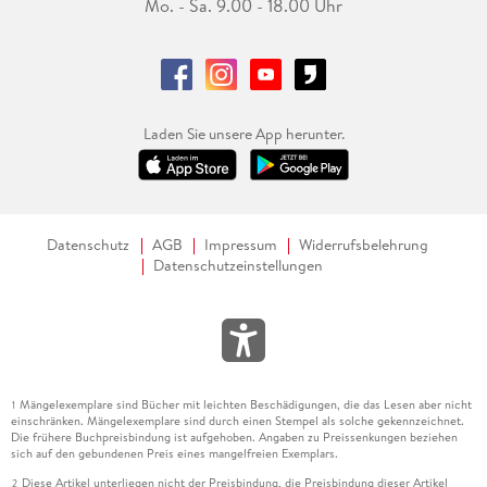
Mo. - Sa. 9.00 - 18.00 Uhr
Laden Sie unsere App herunter.
Datenschutz
AGB
Impressum
Widerrufsbelehrung
Datenschutzeinstellungen
Mängelexemplare sind Bücher mit leichten Beschädigungen, die das Lesen aber nicht
1
einschränken. Mängelexemplare sind durch einen Stempel als solche gekennzeichnet.
Die frühere Buchpreisbindung ist aufgehoben. Angaben zu Preissenkungen beziehen
sich auf den gebundenen Preis eines mangelfreien Exemplars.
Diese Artikel unterliegen nicht der Preisbindung, die Preisbindung dieser Artikel
2