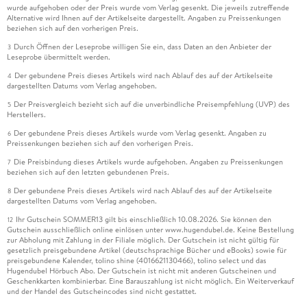
wurde aufgehoben oder der Preis wurde vom Verlag gesenkt. Die jeweils zutreffende
Alternative wird Ihnen auf der Artikelseite dargestellt. Angaben zu Preissenkungen
beziehen sich auf den vorherigen Preis.
Durch Öffnen der Leseprobe willigen Sie ein, dass Daten an den Anbieter der
3
Leseprobe übermittelt werden.
Der gebundene Preis dieses Artikels wird nach Ablauf des auf der Artikelseite
4
dargestellten Datums vom Verlag angehoben.
Der Preisvergleich bezieht sich auf die unverbindliche Preisempfehlung (UVP) des
5
Herstellers.
Der gebundene Preis dieses Artikels wurde vom Verlag gesenkt. Angaben zu
6
Preissenkungen beziehen sich auf den vorherigen Preis.
Die Preisbindung dieses Artikels wurde aufgehoben. Angaben zu Preissenkungen
7
beziehen sich auf den letzten gebundenen Preis.
Der gebundene Preis dieses Artikels wird nach Ablauf des auf der Artikelseite
8
dargestellten Datums vom Verlag angehoben.
Ihr Gutschein SOMMER13 gilt bis einschließlich 10.08.2026. Sie können den
12
Gutschein ausschließlich online einlösen unter www.hugendubel.de. Keine Bestellung
zur Abholung mit Zahlung in der Filiale möglich. Der Gutschein ist nicht gültig für
gesetzlich preisgebundene Artikel (deutschsprachige Bücher und eBooks) sowie für
preisgebundene Kalender, tolino shine (4016621130466), tolino select und das
Hugendubel Hörbuch Abo. Der Gutschein ist nicht mit anderen Gutscheinen und
Geschenkkarten kombinierbar. Eine Barauszahlung ist nicht möglich. Ein Weiterverkauf
und der Handel des Gutscheincodes sind nicht gestattet.