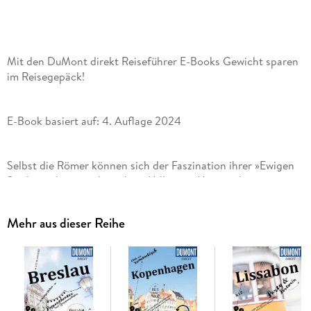
Mit den DuMont direkt Reiseführer E-Books Gewicht sparen
im Reisegepäck!
E-Book basiert auf: 4. Auflage 2024
Selbst die Römer können sich der Faszination ihrer »Ewigen
Stadt« nicht entziehen, ihrer Millionen-Metropole mit
modernem Alltag und jahrtausendealter Geschichte, dem
italienischen Zentrum von Katholizismus und Politik, Alta
Mehr aus dieser Reihe
Mit den 15 »Direkt-Kapiteln« des Reiseführers von Caterina
Mesina können Sie sich zwanglos unter die Römer mischen,
direkt in das Stadtleben eintauchen und die Highlights und
Hotspots kennenlernen: antike Ausgrabungen und neue