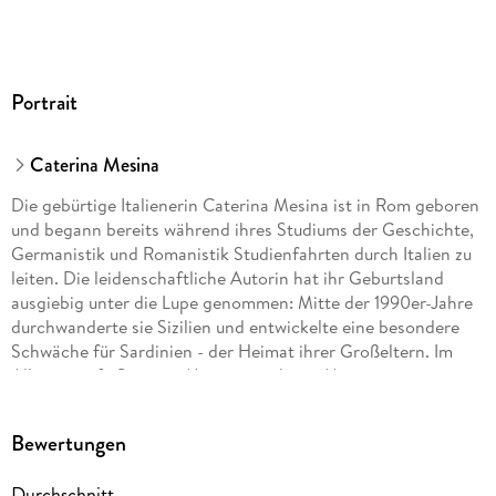
Portrait
Caterina Mesina
Die gebürtige Italienerin Caterina Mesina ist in Rom geboren
und begann bereits während ihres Studiums der Geschichte,
Germanistik und Romanistik Studienfahrten durch Italien zu
leiten. Die leidenschaftliche Autorin hat ihr Geburtsland
ausgiebig unter die Lupe genommen: Mitte der 1990er-Jahre
durchwanderte sie Sizilien und entwickelte eine besondere
Schwäche für Sardinien - der Heimat ihrer Großeltern. Im
Alltag streift Caterina Mesina mit ihrem Mann, einem
begeisterten Archäologen, durch Roms Untergrund, erkundet
die Hotspots des römischen Nachtlebens oder geht mit
Bewertungen
ihrem Sohn Federico auf die Suche nach den besten
Eisdielen.
Durchschnitt