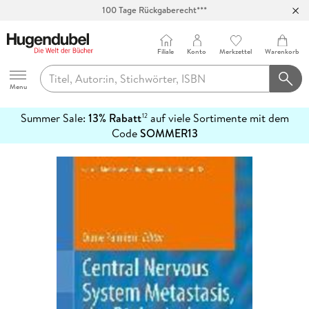
100 Tage Rückgaberecht***
Abholung in über 100 Filialen
Filiale
Konto
Merkzettel
Warenkorb
Hugendubel
Menu
Summer Sale:
13% Rabatt
auf viele Sortimente mit dem
12
mehr
Code
SOMMER13
erfahren