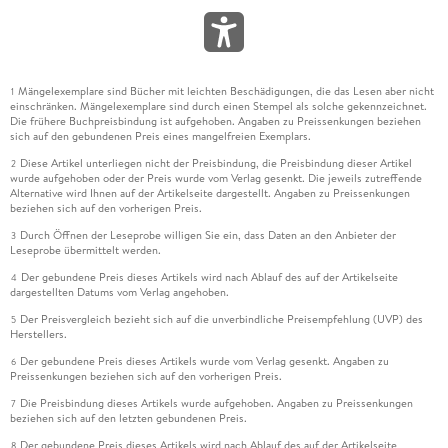
Mängelexemplare sind Bücher mit leichten Beschädigungen, die das Lesen aber nicht
1
einschränken. Mängelexemplare sind durch einen Stempel als solche gekennzeichnet.
Die frühere Buchpreisbindung ist aufgehoben. Angaben zu Preissenkungen beziehen
sich auf den gebundenen Preis eines mangelfreien Exemplars.
Diese Artikel unterliegen nicht der Preisbindung, die Preisbindung dieser Artikel
2
wurde aufgehoben oder der Preis wurde vom Verlag gesenkt. Die jeweils zutreffende
Alternative wird Ihnen auf der Artikelseite dargestellt. Angaben zu Preissenkungen
beziehen sich auf den vorherigen Preis.
Durch Öffnen der Leseprobe willigen Sie ein, dass Daten an den Anbieter der
3
Leseprobe übermittelt werden.
Der gebundene Preis dieses Artikels wird nach Ablauf des auf der Artikelseite
4
dargestellten Datums vom Verlag angehoben.
Der Preisvergleich bezieht sich auf die unverbindliche Preisempfehlung (UVP) des
5
Herstellers.
Der gebundene Preis dieses Artikels wurde vom Verlag gesenkt. Angaben zu
6
Preissenkungen beziehen sich auf den vorherigen Preis.
Die Preisbindung dieses Artikels wurde aufgehoben. Angaben zu Preissenkungen
7
beziehen sich auf den letzten gebundenen Preis.
Der gebundene Preis dieses Artikels wird nach Ablauf des auf der Artikelseite
8