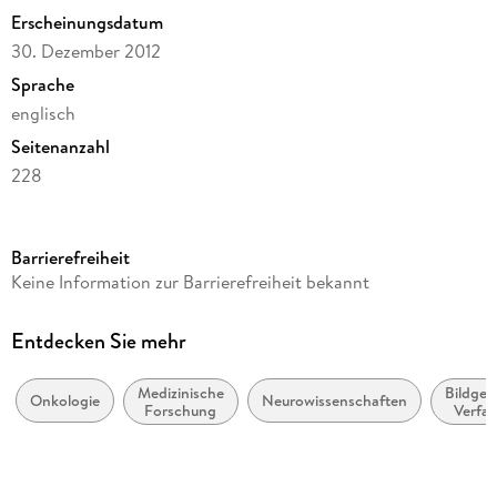
Erscheinungsdatum
30. Dezember 2012
Sprache
englisch
Seitenanzahl
228
Dateigröße
4,26 MB
Barrierefreiheit
Reihe
Keine Information zur Barrierefreiheit bekannt
Biomedical and Life Sciences
Herausgegeben von
Entdecken Sie mehr
Diane Palmieri
Medizinische
Bildge
Verlag/Hersteller
Onkologie
Neurowissenschaften
Forschung
Verfa
Springer Netherlands
Kopierschutz
mit Wasserzeichen versehen