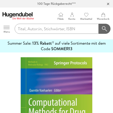
100 Tage Rückgaberecht***
Abholung in über 100 Filialen
Filiale
Konto
Merkzettel
Warenkorb
Hugendubel
Menu
Summer Sale:
13% Rabatt
auf viele Sortimente mit dem
12
mehr
Code
SOMMER13
erfahren