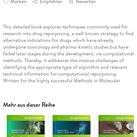
Merken
Empfehlen
Bewerten
This detailed book explores techniques commonly used for
research into drug repurposing, a well-known strategy to find
alternative indications for drugs which have already
undergone toxicology and pharma-kinetic studies but have
failed later stages during the development, via computational
methods. Thereby, it addresses the intense challenges of
identifying the appropriate type of algorithm and relevant
technical information for computational repurposing.
Written for the highly successful Methods in Molecular
Biology series, the authors of each chapter use their
experience in the field to describe the implementation and
successful use of a specific repurposing method thus
Mehr aus dieser Reihe
Authoritative and practical, Computational Methods for
Drug Repurposing serves as an ideal guide to researchers
interested in this vital area of drug development.