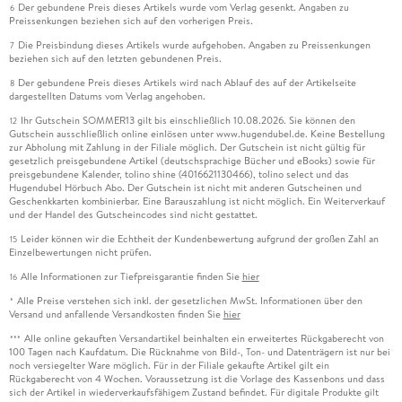
Der gebundene Preis dieses Artikels wurde vom Verlag gesenkt. Angaben zu
6
Preissenkungen beziehen sich auf den vorherigen Preis.
Die Preisbindung dieses Artikels wurde aufgehoben. Angaben zu Preissenkungen
7
beziehen sich auf den letzten gebundenen Preis.
Der gebundene Preis dieses Artikels wird nach Ablauf des auf der Artikelseite
8
dargestellten Datums vom Verlag angehoben.
Ihr Gutschein SOMMER13 gilt bis einschließlich 10.08.2026. Sie können den
12
Gutschein ausschließlich online einlösen unter www.hugendubel.de. Keine Bestellung
zur Abholung mit Zahlung in der Filiale möglich. Der Gutschein ist nicht gültig für
gesetzlich preisgebundene Artikel (deutschsprachige Bücher und eBooks) sowie für
preisgebundene Kalender, tolino shine (4016621130466), tolino select und das
Hugendubel Hörbuch Abo. Der Gutschein ist nicht mit anderen Gutscheinen und
Geschenkkarten kombinierbar. Eine Barauszahlung ist nicht möglich. Ein Weiterverkauf
und der Handel des Gutscheincodes sind nicht gestattet.
Leider können wir die Echtheit der Kundenbewertung aufgrund der großen Zahl an
15
Einzelbewertungen nicht prüfen.
Alle Informationen zur Tiefpreisgarantie finden Sie
hier
16
Alle Preise verstehen sich inkl. der gesetzlichen MwSt. Informationen über den
*
Versand und anfallende Versandkosten finden Sie
hier
Alle online gekauften Versandartikel beinhalten ein erweitertes Rückgaberecht von
***
100 Tagen nach Kaufdatum. Die Rücknahme von Bild-, Ton- und Datenträgern ist nur bei
noch versiegelter Ware möglich. Für in der Filiale gekaufte Artikel gilt ein
Rückgaberecht von 4 Wochen. Voraussetzung ist die Vorlage des Kassenbons und dass
sich der Artikel in wiederverkaufsfähigem Zustand befindet. Für digitale Produkte gilt