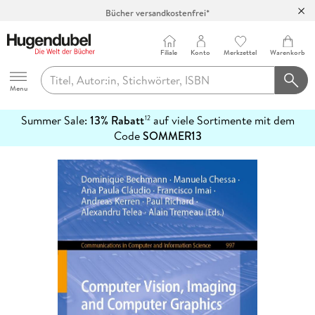
Bücher versandkostenfrei*
100 Tage Rückgaberecht***
Abholung in über 100 Filialen
Filiale
Konto
Merkzettel
Warenkorb
Hugendubel
Menu
Summer Sale:
13% Rabatt
auf viele Sortimente mit dem
12
mehr
Code
SOMMER13
erfahren