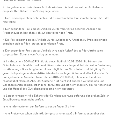
Leseprobe übermittelt werden.
Der gebundene Preis dieses Artikels wird nach Ablauf des auf der Artikelseite
4
dargestellten Datums vom Verlag angehoben.
Der Preisvergleich bezieht sich auf die unverbindliche Preisempfehlung (UVP) des
5
Herstellers.
Der gebundene Preis dieses Artikels wurde vom Verlag gesenkt. Angaben zu
6
Preissenkungen beziehen sich auf den vorherigen Preis.
Die Preisbindung dieses Artikels wurde aufgehoben. Angaben zu Preissenkungen
7
beziehen sich auf den letzten gebundenen Preis.
Der gebundene Preis dieses Artikels wird nach Ablauf des auf der Artikelseite
8
dargestellten Datums vom Verlag angehoben.
Ihr Gutschein SOMMER13 gilt bis einschließlich 10.08.2026. Sie können den
12
Gutschein ausschließlich online einlösen unter www.hugendubel.de. Keine Bestellung
zur Abholung mit Zahlung in der Filiale möglich. Der Gutschein ist nicht gültig für
gesetzlich preisgebundene Artikel (deutschsprachige Bücher und eBooks) sowie für
preisgebundene Kalender, tolino shine (4016621130466), tolino select und das
Hugendubel Hörbuch Abo. Der Gutschein ist nicht mit anderen Gutscheinen und
Geschenkkarten kombinierbar. Eine Barauszahlung ist nicht möglich. Ein Weiterverkauf
und der Handel des Gutscheincodes sind nicht gestattet.
Leider können wir die Echtheit der Kundenbewertung aufgrund der großen Zahl an
15
Einzelbewertungen nicht prüfen.
Alle Informationen zur Tiefpreisgarantie finden Sie
hier
16
Alle Preise verstehen sich inkl. der gesetzlichen MwSt. Informationen über den
*