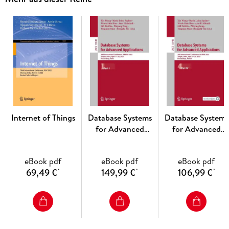
Inhaltsverzeichnis
Computer Graphics Theory and Applications. - Human
Computer Interaction Theory and Applications. - Information
Visualization Theory and Applications. - Computer Vision
Theory and Applications.
Internet of Things
Database Systems
Database Systems
for Advanced
for Advanced
Applications
Applications
eBook pdf
eBook pdf
eBook pdf
69,49 €
149,99 €
106,99 €
*
*
*