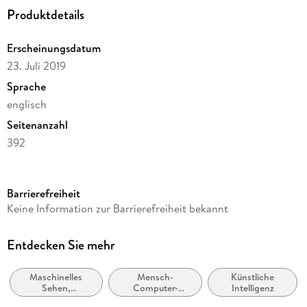
Produktdetails
Erscheinungsdatum
23. Juli 2019
Sprache
englisch
Seitenanzahl
392
Dateigröße
84,39 MB
Barrierefreiheit
Reihe
Keine Information zur Barrierefreiheit bekannt
Springer Nature Proceedings Computer Science
Herausgegeben von
Entdecken Sie mehr
Alexandru Telea, Dominique Bechmann, Alain Tremeau,
Andreas Kerren, Ana Paula Cláudio, Francisco Imai, Manuela
Maschinelles
Mensch-
Künstliche
Chessa, Paul Richard
Sehen,
Computer-
Intelligenz
Bildverstehen
Interaktion