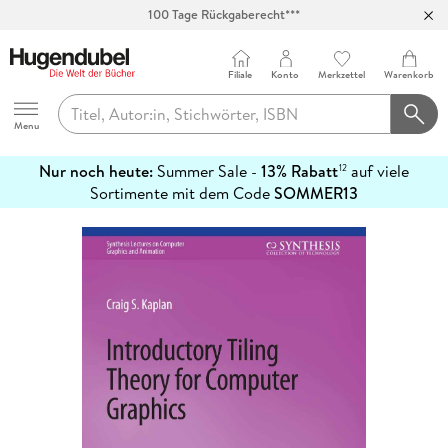
Abholung in über 100 Filialen
Filiale
Konto
Merkzettel
Warenkorb
Hugendubel
Menu
Nur noch heute:
Summer Sale -
13% Rabatt
auf viele
12
mehr
Sortimente mit dem Code
SOMMER13
erfahren