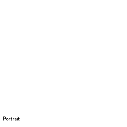
Dateiformat
PDF
ISBN
9783031795435
Portrait