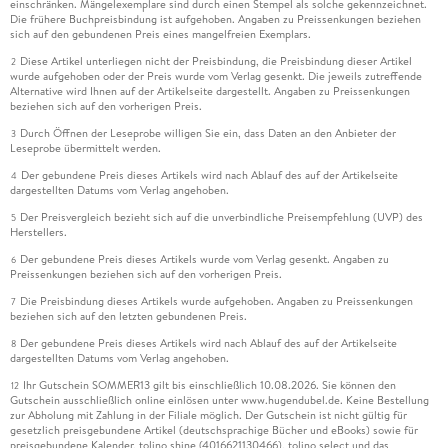
einschränken. Mängelexemplare sind durch einen Stempel als solche gekennzeichnet.
Die frühere Buchpreisbindung ist aufgehoben. Angaben zu Preissenkungen beziehen
sich auf den gebundenen Preis eines mangelfreien Exemplars.
Diese Artikel unterliegen nicht der Preisbindung, die Preisbindung dieser Artikel
2
wurde aufgehoben oder der Preis wurde vom Verlag gesenkt. Die jeweils zutreffende
Alternative wird Ihnen auf der Artikelseite dargestellt. Angaben zu Preissenkungen
beziehen sich auf den vorherigen Preis.
Durch Öffnen der Leseprobe willigen Sie ein, dass Daten an den Anbieter der
3
Leseprobe übermittelt werden.
Der gebundene Preis dieses Artikels wird nach Ablauf des auf der Artikelseite
4
dargestellten Datums vom Verlag angehoben.
Der Preisvergleich bezieht sich auf die unverbindliche Preisempfehlung (UVP) des
5
Herstellers.
Der gebundene Preis dieses Artikels wurde vom Verlag gesenkt. Angaben zu
6
Preissenkungen beziehen sich auf den vorherigen Preis.
Die Preisbindung dieses Artikels wurde aufgehoben. Angaben zu Preissenkungen
7
beziehen sich auf den letzten gebundenen Preis.
Der gebundene Preis dieses Artikels wird nach Ablauf des auf der Artikelseite
8
dargestellten Datums vom Verlag angehoben.
Ihr Gutschein SOMMER13 gilt bis einschließlich 10.08.2026. Sie können den
12
Gutschein ausschließlich online einlösen unter www.hugendubel.de. Keine Bestellung
zur Abholung mit Zahlung in der Filiale möglich. Der Gutschein ist nicht gültig für
gesetzlich preisgebundene Artikel (deutschsprachige Bücher und eBooks) sowie für
preisgebundene Kalender, tolino shine (4016621130466), tolino select und das