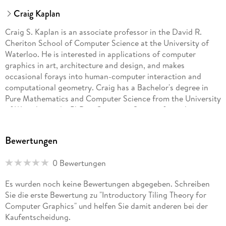
Craig Kaplan
Craig S. Kaplan is an associate professor in the David R.
Cheriton School of Computer Science at the University of
Waterloo. He is interested in applications of computer
graphics in art, architecture and design, and makes
occasional forays into human-computer interaction and
computational geometry. Craig has a Bachelor's degree in
Pure Mathematics and Computer Science from the University
of Waterloo and a PhD in Computer Science from the
University of Washington. A native of Montreal, he lives in
Waterloo, Ontario with his long-suffering wife, their
Bewertungen
daughter and son, and two cats. He enjoys solving puzzles,
making paper airplanes for his children, and eating soup.
0 Bewertungen
Es wurden noch keine Bewertungen abgegeben. Schreiben
Sie die erste Bewertung zu "Introductory Tiling Theory for
Computer Graphics" und helfen Sie damit anderen bei der
Kaufentscheidung.