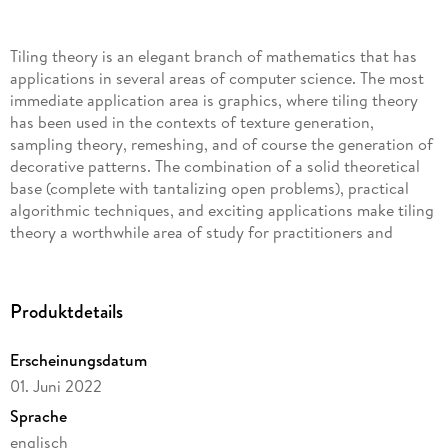
Tiling theory is an elegant branch of mathematics that has
applications in several areas of computer science. The most
immediate application area is graphics, where tiling theory
has been used in the contexts of texture generation,
sampling theory, remeshing, and of course the generation of
decorative patterns. The combination of a solid theoretical
base (complete with tantalizing open problems), practical
algorithmic techniques, and exciting applications make tiling
theory a worthwhile area of study for practitioners and
students in computer science. This synthesis lecture
introduces the mathematical and algorithmic foundations of
tiling theory to a computer graphics audience. The goal is
Produktdetails
primarily to introduce concepts and terminology, clear up
common misconceptions, and state and apply important
Erscheinungsdatum
results. The book also describes some of the algorithms and
01. Juni 2022
data structures that allow several aspects of tiling theory to
be used in practice.
Sprache
englisch