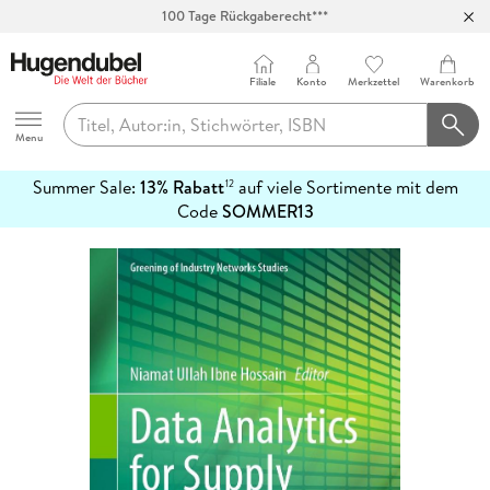
100 Tage Rückgaberecht***
Abholung in über 100 Filialen
Filiale
Konto
Merkzettel
Warenkorb
Hugendubel
Menu
Summer Sale:
13% Rabatt
auf viele Sortimente mit dem
12
mehr
Code
SOMMER13
erfahren