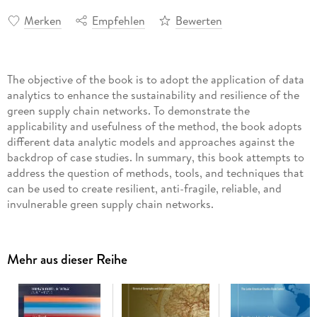
Merken
Empfehlen
Bewerten
The objective of the book is to adopt the application of data
analytics to enhance the sustainability and resilience of the
green supply chain networks. To demonstrate the
applicability and usefulness of the method, the book adopts
different data analytic models and approaches against the
backdrop of case studies. In summary, this book attempts to
address the question of methods, tools, and techniques that
can be used to create resilient, anti-fragile, reliable, and
invulnerable green supply chain networks.
Inhaltsverzeichnis
Mehr aus dieser Reihe
Chapter 1. The state of art of data analytics in resilience and
sustainability management. - Chapter 2. Enhancing the
viability of green supply chain management initiatives