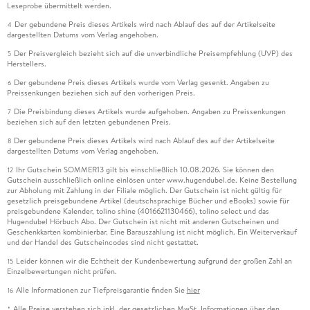
Leseprobe übermittelt werden.
Der gebundene Preis dieses Artikels wird nach Ablauf des auf der Artikelseite
4
dargestellten Datums vom Verlag angehoben.
Der Preisvergleich bezieht sich auf die unverbindliche Preisempfehlung (UVP) des
5
Herstellers.
Der gebundene Preis dieses Artikels wurde vom Verlag gesenkt. Angaben zu
6
Preissenkungen beziehen sich auf den vorherigen Preis.
Die Preisbindung dieses Artikels wurde aufgehoben. Angaben zu Preissenkungen
7
beziehen sich auf den letzten gebundenen Preis.
Der gebundene Preis dieses Artikels wird nach Ablauf des auf der Artikelseite
8
dargestellten Datums vom Verlag angehoben.
Ihr Gutschein SOMMER13 gilt bis einschließlich 10.08.2026. Sie können den
12
Gutschein ausschließlich online einlösen unter www.hugendubel.de. Keine Bestellung
zur Abholung mit Zahlung in der Filiale möglich. Der Gutschein ist nicht gültig für
gesetzlich preisgebundene Artikel (deutschsprachige Bücher und eBooks) sowie für
preisgebundene Kalender, tolino shine (4016621130466), tolino select und das
Hugendubel Hörbuch Abo. Der Gutschein ist nicht mit anderen Gutscheinen und
Geschenkkarten kombinierbar. Eine Barauszahlung ist nicht möglich. Ein Weiterverkauf
und der Handel des Gutscheincodes sind nicht gestattet.
Leider können wir die Echtheit der Kundenbewertung aufgrund der großen Zahl an
15
Einzelbewertungen nicht prüfen.
Alle Informationen zur Tiefpreisgarantie finden Sie
hier
16
Alle Preise verstehen sich inkl. der gesetzlichen MwSt. Informationen über den
*