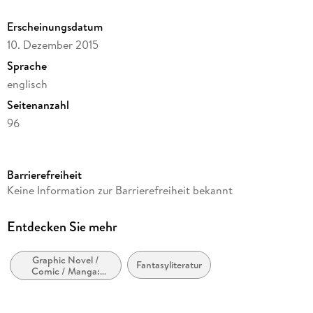
Erscheinungsdatum
10. Dezember 2015
Sprache
englisch
Seitenanzahl
96
Dateigröße
495,38 MB
Barrierefreiheit
Reihe
Keine Information zur Barrierefreiheit bekannt
Ray Harryhausen Presents: Jason and the Argonauts-
Kingdom of Hades
Entdecken Sie mehr
Autor/Autorin
David McIntee
Graphic Novel /
Fantasyliteratur
Comic / Manga:
Verlag/Hersteller
Fantasy, Esoterik
StormFront Entertainment