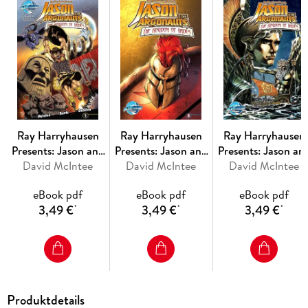
Ray Harryhausen
Ray Harryhausen
Ray Harryhausen
Presents: Jason and
Presents: Jason and
Presents: Jason an
the Argonauts-
David McIntee
the Argonauts-
David McIntee
the Argonauts-
David McIntee
Kingdom of Hades
Kingdom of Hades
Kingdom of Hade
eBook pdf
eBook pdf
eBook pdf
#1
#5
#4
3,49 €
3,49 €
3,49 €
*
*
*
Produktdetails