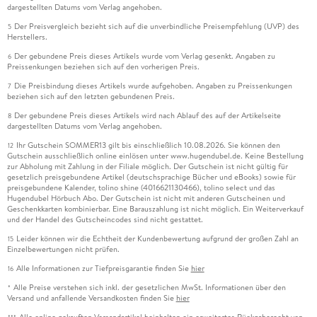
dargestellten Datums vom Verlag angehoben.
Der Preisvergleich bezieht sich auf die unverbindliche Preisempfehlung (UVP) des
5
Herstellers.
Der gebundene Preis dieses Artikels wurde vom Verlag gesenkt. Angaben zu
6
Preissenkungen beziehen sich auf den vorherigen Preis.
Die Preisbindung dieses Artikels wurde aufgehoben. Angaben zu Preissenkungen
7
beziehen sich auf den letzten gebundenen Preis.
Der gebundene Preis dieses Artikels wird nach Ablauf des auf der Artikelseite
8
dargestellten Datums vom Verlag angehoben.
Ihr Gutschein SOMMER13 gilt bis einschließlich 10.08.2026. Sie können den
12
Gutschein ausschließlich online einlösen unter www.hugendubel.de. Keine Bestellung
zur Abholung mit Zahlung in der Filiale möglich. Der Gutschein ist nicht gültig für
gesetzlich preisgebundene Artikel (deutschsprachige Bücher und eBooks) sowie für
preisgebundene Kalender, tolino shine (4016621130466), tolino select und das
Hugendubel Hörbuch Abo. Der Gutschein ist nicht mit anderen Gutscheinen und
Geschenkkarten kombinierbar. Eine Barauszahlung ist nicht möglich. Ein Weiterverkauf
und der Handel des Gutscheincodes sind nicht gestattet.
Leider können wir die Echtheit der Kundenbewertung aufgrund der großen Zahl an
15
Einzelbewertungen nicht prüfen.
Alle Informationen zur Tiefpreisgarantie finden Sie
hier
16
Alle Preise verstehen sich inkl. der gesetzlichen MwSt. Informationen über den
*
Versand und anfallende Versandkosten finden Sie
hier
Alle online gekauften Versandartikel beinhalten ein erweitertes Rückgaberecht von