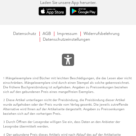
Laden Sie unsere App herunter.
Datenschutz
AGB
Impressum
Widerrufsbelehrung
Datenschutzeinstellungen
Mängelexemplare sind Bücher mit leichten Beschädigungen, die das Lesen aber nicht
1
einschränken. Mängelexemplare sind durch einen Stempel als solche gekennzeichnet.
Die frühere Buchpreisbindung ist aufgehoben. Angaben zu Preissenkungen beziehen
sich auf den gebundenen Preis eines mangelfreien Exemplars.
Diese Artikel unterliegen nicht der Preisbindung, die Preisbindung dieser Artikel
2
wurde aufgehoben oder der Preis wurde vom Verlag gesenkt. Die jeweils zutreffende
Alternative wird Ihnen auf der Artikelseite dargestellt. Angaben zu Preissenkungen
beziehen sich auf den vorherigen Preis.
Durch Öffnen der Leseprobe willigen Sie ein, dass Daten an den Anbieter der
3
Leseprobe übermittelt werden.
Der gebundene Preis dieses Artikels wird nach Ablauf des auf der Artikelseite
4