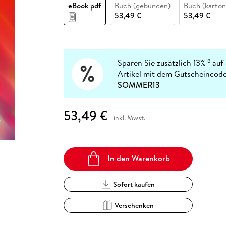
Fremdsprachige Bücher
eBook pdf
Buch (gebunden)
Buch (karton
n Lernhilfen
 Jugendbücher
eiber
Hörbuch Downloads im Bundle
cher
 Vergleich
 Puzzlezubehör
Lernen
New Adult
STABILO
53,49 €
53,49 €
Taschenbücher
hilfen
hriller
 Backen
er
lender
Ratgeber
op
hriller
Romance
Sachbücher
Sparen Sie zusätzlich 13%
auf 
12
precher:innen
Artikel mit dem Gutscheincode
Science Fiction
SOMMER13
Fremdsprachige Bücher
53,49 €
inkl. Mwst.
In den Warenkorb
Sofort kaufen
Verschenken