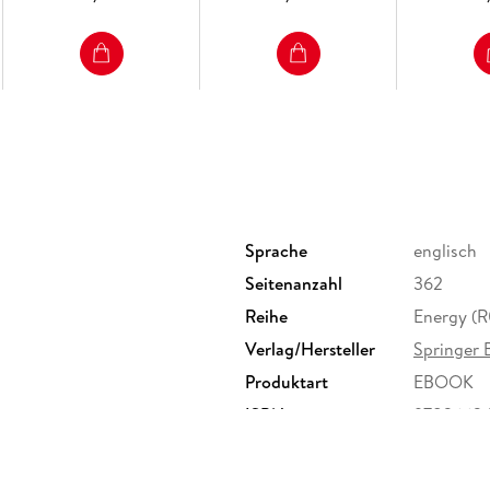
Power
Sprache
englisch
Seitenanzahl
362
Reihe
Energy (R
Verlag/Hersteller
Springer 
Produktart
EBOOK
ISBN
9783662