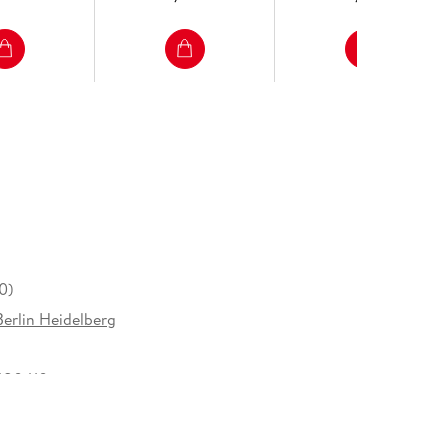
 Systems
0)
Berlin Heidelberg
480410