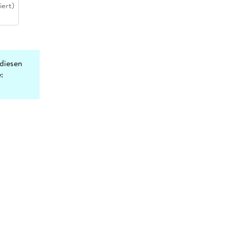
iert)
diesen
: