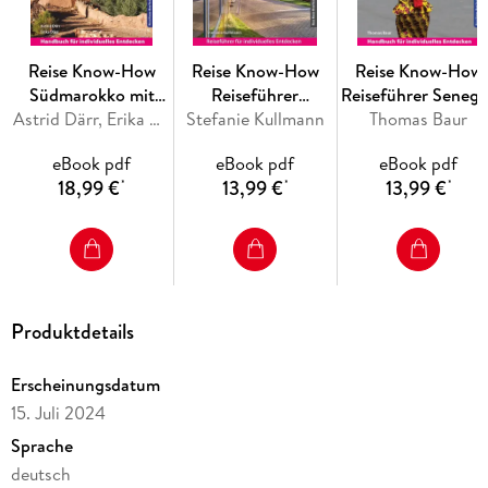
- Eine Jahresübersicht zu Festen und Veranstaltungen
Reise Know-How
Reise Know-How
Reise Know-How
- Routenvorschläge und Inspiration für einzigartige
Südmarokko mit
Reiseführer
Reiseführer Senega
Reiseerlebnisse durch persönliche Top-Tipps des Autors
Marrakesch, Agadir
Astrid Därr, Erika Därr
Stefanie Kullmann
Langeoog
Thomas Baur
Gambia und
und Essaouira
Guinea-Bissau
- Informationen zu allen Sehenswürdigkeiten
eBook pdf
eBook pdf
eBook pdf
18,99 €
13,99 €
13,99 €
*
*
*
- Reisewissen von A-Z
- Zauberhafte Orte entdecken - die Basteibrücke, das
Sebnitztal, das Barockschloss Seußlitz, das große
Schrammtor u. v. m. ,
Produktdetails
- Mit 38 Vorschlägen für die schönsten Wanderungen und
andere Outdoor-Aktivitäten
Erscheinungsdatum
15. Juli 2024
- Besonders gute und typische Restaurants, Ausflugstipps für
Sprache
Meißen und Moritzburg
deutsch