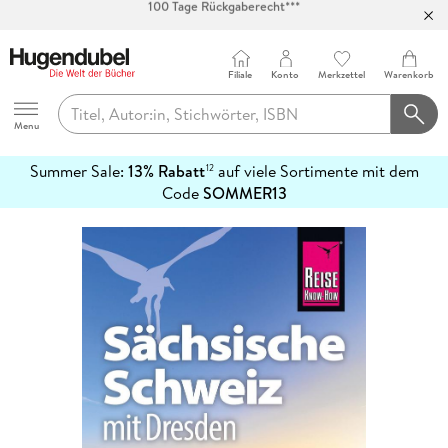
Abholung in über 100 Filialen
Filiale
Konto
Merkzettel
Warenkorb
Hugendubel
Menu
Summer Sale:
13% Rabatt
auf viele Sortimente mit dem
12
mehr
Code
SOMMER13
erfahren