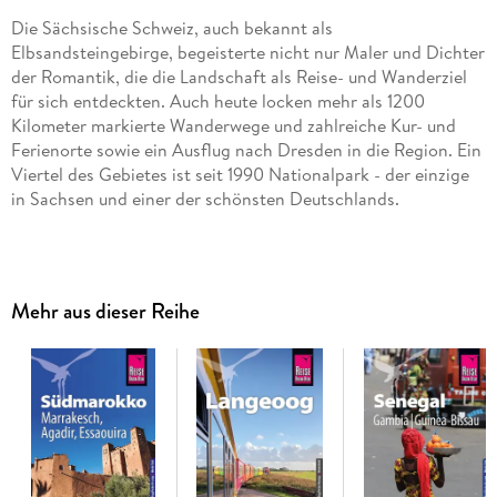
Die Sächsische Schweiz, auch bekannt als
Elbsandsteingebirge, begeisterte nicht nur Maler und Dichter
der Romantik, die die Landschaft als Reise- und Wanderziel
für sich entdeckten. Auch heute locken mehr als 1200
Kilometer markierte Wanderwege und zahlreiche Kur- und
Ferienorte sowie ein Ausflug nach Dresden in die Region. Ein
Viertel des Gebietes ist seit 1990 Nationalpark - der einzige
in Sachsen und einer der schönsten Deutschlands.
Das steckt in unserem Reiseführer Sächsische Schweiz mit
Dresden:
Mehr aus dieser Reihe
- Übersichtsseiten mit Beschreibungen aller Regionen:
Vordere und hintere Sächsische Schweiz, Links der Elbe,
Böhmische Schweiz (Tschechien), Dresden, Meißen und die
Elbweindörfer