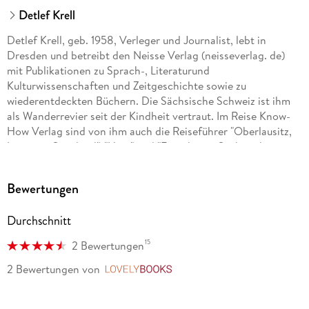
Detlef Krell
Detlef Krell, geb. 1958, Verleger und Journalist, lebt in
Dresden und betreibt den Neisse Verlag (neisseverlag. de)
mit Publikationen zu Sprach-, Literaturund
Kulturwissenschaften und Zeitgeschichte sowie zu
wiederentdeckten Büchern. Die Sächsische Schweiz ist ihm
als Wanderrevier seit der Kindheit vertraut. Im Reise Know-
How Verlag sind von ihm auch die Reiseführer "Oberlausitz,
Lausitzer Seenland", "Harz" und "Erzgebirge, Sächsisches
Vogtland" erschienen. Der Autor dankt Lothar Sprenger für
die kompetente Mitarbeit als Fotograf und die gemeinsamen
Bewertungen
Wanderungen. Besonderer Dank gilt seiner ständigen
Begleiterin.
Durchschnitt
15
2 Bewertungen
2 Bewertungen
von
LovelyBooks