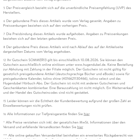
Der Preisvergleich bezieht sich auf die unverbindliche Preisempfehlung (UVP) des
5
Herstellers.
Der gebundene Preis dieses Artikels wurde vom Verlag gesenkt. Angaben zu
6
Preissenkungen beziehen sich auf den vorherigen Preis.
Die Preisbindung dieses Artikels wurde aufgehoben. Angaben zu Preissenkungen
7
beziehen sich auf den letzten gebundenen Preis.
Der gebundene Preis dieses Artikels wird nach Ablauf des auf der Artikelseite
8
dargestellten Datums vom Verlag angehoben.
Ihr Gutschein SOMMER13 gilt bis einschließlich 10.08.2026. Sie können den
12
Gutschein ausschließlich online einlösen unter www.hugendubel.de. Keine Bestellung
zur Abholung mit Zahlung in der Filiale möglich. Der Gutschein ist nicht gültig für
gesetzlich preisgebundene Artikel (deutschsprachige Bücher und eBooks) sowie für
preisgebundene Kalender, tolino shine (4016621130466), tolino select und das
Hugendubel Hörbuch Abo. Der Gutschein ist nicht mit anderen Gutscheinen und
Geschenkkarten kombinierbar. Eine Barauszahlung ist nicht möglich. Ein Weiterverkauf
und der Handel des Gutscheincodes sind nicht gestattet.
Leider können wir die Echtheit der Kundenbewertung aufgrund der großen Zahl an
15
Einzelbewertungen nicht prüfen.
Alle Informationen zur Tiefpreisgarantie finden Sie
hier
16
Alle Preise verstehen sich inkl. der gesetzlichen MwSt. Informationen über den
*
Versand und anfallende Versandkosten finden Sie
hier
Alle online gekauften Versandartikel beinhalten ein erweitertes Rückgaberecht von
***