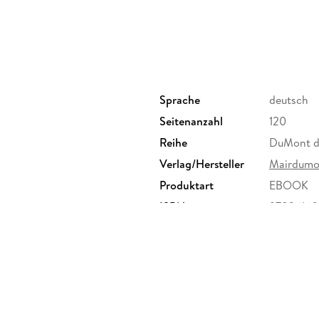
Augenblicke
Ihr Danzig-Kompass: 15 Direktkapitel: Dan
von Günter Grass. Die Kreuzritter in Danzig
Pause, einfach mal abschalten
In fremden Betten
Sprache
deutsch
Satt & glücklich
Seitenanzahl
120
Stöbern & entdecken
Reihe
DuMont di
Wenn die Nacht beginnt
Verlag/Hersteller
Mairdumo
Produktart
EBOOK
Hin & weg
ISBN
97836160
O-Ton Danzig
Kennen Sie die?