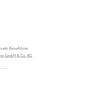
ziger Museumslandschaft. Wrzeszcz - Das Danzig
.
rekt Reiseführer
nt GmbH & Co. KG
33716