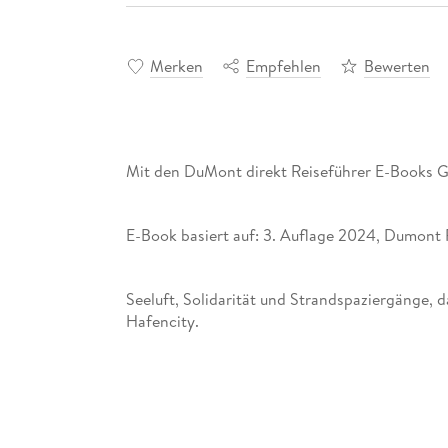
Merken
Empfehlen
Bewerten
Mit den DuMont direkt Reiseführer E-Books G
E-Book basiert auf: 3. Auflage 2024, Dumont 
Seeluft, Solidarität und Strandspaziergänge, d
Mit den 15 »Direkt-Kapiteln« des Reiseführers
die Danziger mischen, direkt in das Stadtlebe
kennenlernen: alte und neue Trendviertel, pas
monumentalen Krantor, Bernstein und Goldwas