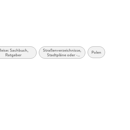
Reise: Sachbuch,
Straßenverzeichnisse,
Polen
Ratgeber
Stadtpläne oder -
atlanten