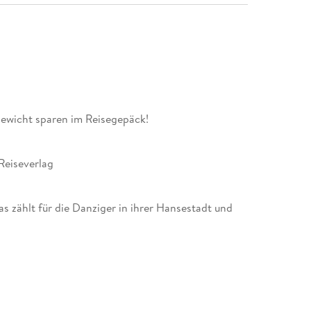
ewicht sparen im Reisegepäck!
Reiseverlag
as zählt für die Danziger in ihrer Hansestadt und
 von Dieter Schulze können Sie sich zwanglos unter
n eintauchen und die Highlights und Hotspots
tellfarbene Patrizierhäuser, Speicherbauten und das
ser, Backsteinkirchen und maritime Museen,