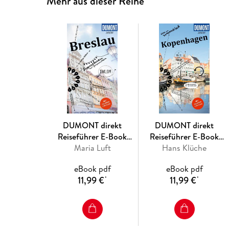
Mehr aus dieser Reihe
DUMONT direkt
DUMONT direkt
Reiseführer E-Book
Reiseführer E-Book
Maria Luft
Breslau
Kopenhagen
Hans Klüche
eBook pdf
eBook pdf
11,99 €
11,99 €
*
*