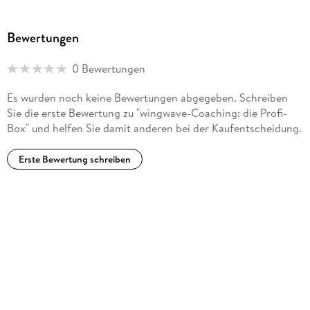
Akademie in Berlin und zählt zu den führenden Experten für
Emotionsverarbeitung, emotionale Intelligenz sowie Mimik
Bewertungen
und Körpersprache im deutschsprachigen Raum. Er ist Autor
mehrerer Fach- und Sachbücher und seine Expertise ist
0 Bewertungen
regelmäßig in Radio, TV und Printmedien gefragt.
Es wurden noch keine Bewertungen abgegeben. Schreiben
Sie die erste Bewertung zu "wingwave-Coaching: die Profi-
Box" und helfen Sie damit anderen bei der Kaufentscheidung.
Die Diplom-Psychologin Cora Besser-Siegmund ist
Psychotherapeutin, Lehrtrainerin und Supervisorin. Seit über
20 Jahren erarbeitet sie in ihrem Institut im Herzen
Erste Bewertung schreiben
Hamburgs maßgeschneiderte Interventionen für ihre
Klienten und Kunden.