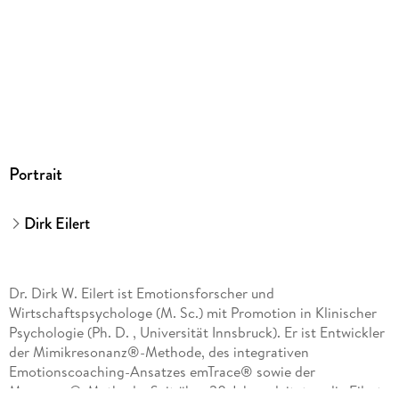
Portrait
Dirk Eilert
Dr. Dirk W. Eilert ist Emotionsforscher und
Wirtschaftspsychologe (M. Sc.) mit Promotion in Klinischer
Psychologie (Ph. D. , Universität Innsbruck). Er ist Entwickler
der Mimikresonanz®-Methode, des integrativen
Emotionscoaching-Ansatzes emTrace® sowie der
Mesource®-Methode. Seit über 20 Jahren leitet er die Eilert-