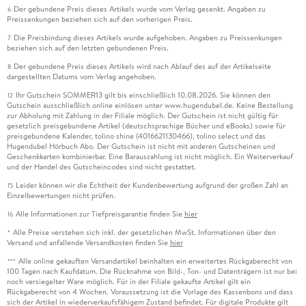
Der gebundene Preis dieses Artikels wurde vom Verlag gesenkt. Angaben zu
6
Preissenkungen beziehen sich auf den vorherigen Preis.
Die Preisbindung dieses Artikels wurde aufgehoben. Angaben zu Preissenkungen
7
beziehen sich auf den letzten gebundenen Preis.
Der gebundene Preis dieses Artikels wird nach Ablauf des auf der Artikelseite
8
dargestellten Datums vom Verlag angehoben.
Ihr Gutschein SOMMER13 gilt bis einschließlich 10.08.2026. Sie können den
12
Gutschein ausschließlich online einlösen unter www.hugendubel.de. Keine Bestellung
zur Abholung mit Zahlung in der Filiale möglich. Der Gutschein ist nicht gültig für
gesetzlich preisgebundene Artikel (deutschsprachige Bücher und eBooks) sowie für
preisgebundene Kalender, tolino shine (4016621130466), tolino select und das
Hugendubel Hörbuch Abo. Der Gutschein ist nicht mit anderen Gutscheinen und
Geschenkkarten kombinierbar. Eine Barauszahlung ist nicht möglich. Ein Weiterverkauf
und der Handel des Gutscheincodes sind nicht gestattet.
Leider können wir die Echtheit der Kundenbewertung aufgrund der großen Zahl an
15
Einzelbewertungen nicht prüfen.
Alle Informationen zur Tiefpreisgarantie finden Sie
hier
16
Alle Preise verstehen sich inkl. der gesetzlichen MwSt. Informationen über den
*
Versand und anfallende Versandkosten finden Sie
hier
Alle online gekauften Versandartikel beinhalten ein erweitertes Rückgaberecht von
***
100 Tagen nach Kaufdatum. Die Rücknahme von Bild-, Ton- und Datenträgern ist nur bei
noch versiegelter Ware möglich. Für in der Filiale gekaufte Artikel gilt ein
Rückgaberecht von 4 Wochen. Voraussetzung ist die Vorlage des Kassenbons und dass
sich der Artikel in wiederverkaufsfähigem Zustand befindet. Für digitale Produkte gilt