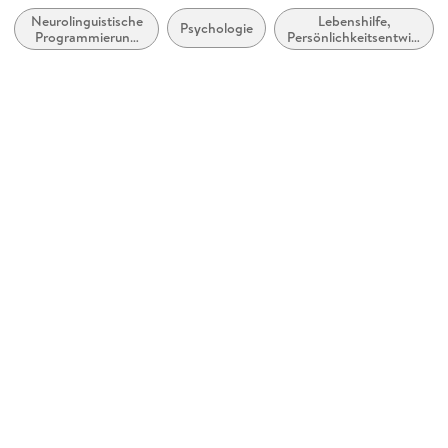
Neurolinguistische
Lebenshilfe,
Illustrationen
Psychologie
Programmierung
Persönlichkeitsentwicklun
Lola Siegmund
(NLP)
und praktische Tipps
Verlag/Hersteller
Junfermann Verlag
Kopierschutz
ohne Kopierschutz
Family Sharing
Ja
Produktart
EBOOK
Dateiformat
PDF
ISBN
9783955716110