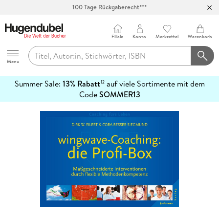
100 Tage Rückgaberecht***
Abholung in über 100 Filialen
Filiale
Konto
Merkzettel
Warenkorb
Hugendubel
Menu
Summer Sale:
13% Rabatt
auf viele Sortimente mit dem
12
mehr
Code
SOMMER13
erfahren