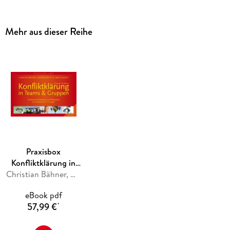
Die Profi-Box richtet sich an Coaches, die ihre
Methodenkompetenz und ihre Flexibilität im Umgang mit der
Mehr aus dieser Reihe
bilateralen Hemisphärenstimulation, dem Myostatik-Test und
NLP erweitern wollen. Die Box enthält 23 Formate auf 155
Karten mit einer genauen Anleitung für den
Coachingprozess, einschließlich der Aussagen für den
Muskeltest. In einem Themenregister werden die einzelnen
Formate bestimmten Coachingthemen zugeordnet, bei
denen sich der Einsatz der entsprechenden Intervention
bewährt hat. So finden Sie schnell das richtige Format für
das Thema, mit dem Ihr Klient zu Ihnen gekommen ist.
Praxisbox
Konfliktklärung in
Teams & Gruppen
Christian Bähner, Monika Oboth, Jörg Schmidt
eBook pdf
57,99 €
*