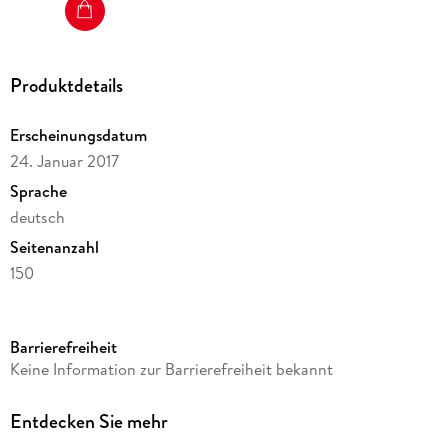
Produktdetails
Erscheinungsdatum
24. Januar 2017
Sprache
deutsch
Seitenanzahl
150
Dateigröße
9,48 MB
Barrierefreiheit
Reihe
Keine Information zur Barrierefreiheit bekannt
Coaching fürs Leben
Autor/Autorin
Entdecken Sie mehr
Dirk Eilert, Cora Besser-Siegmund