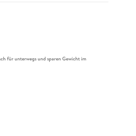
h für unterwegs und sparen Gewicht im
t dem MARCO POLO Reiseführer Barcelona