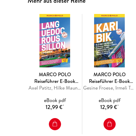
Mehr aus dieser Reihe
MARCO POLO
MARCO POLO
Reiseführer E-Book
Reiseführer E-Book
Languedoc-Roussillon,
Axel Patitz, Hilke Maunder
Karibik, Kleine Antillen -
Gesine Froese, Irmeli Tonollo
Cevennes
Barbados, Windward
eBook pdf
eBook pdf
Island, Französische &
12,99 €
12,99 €
*
*
Niederländische
Antillen, Leeward &
Virgin Islands