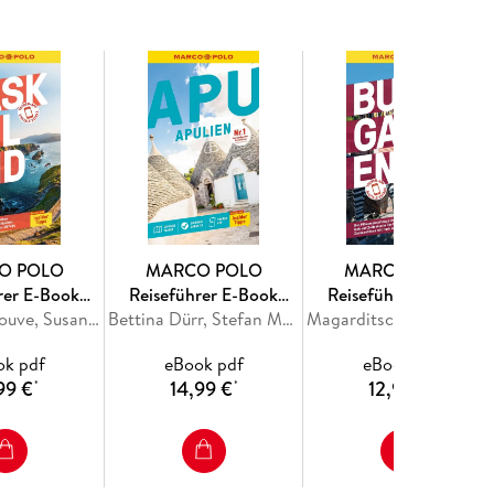
nde Augen. Kein Wunder: Ob Picknick am Berg,
 Kneipe, Sightseeing oder Shopping: In Barcelona
m MARCO POLO Reiseführer entdeckst du Insider-
O POLO
MARCO POLO
MARCO POLO
rer E-Book
Reiseführer E-Book
Reiseführer E-Book
nd, Bilbao
Andreas Drouve, Susanne Jaspers
Apulien
Bettina Dürr, Stefan Maiwald
Bulgarien
Magarditsch Hatschikjan, Volker Häring
ok pdf
eBook pdf
eBook pdf
99 €
14,99 €
12,99 €
*
*
*