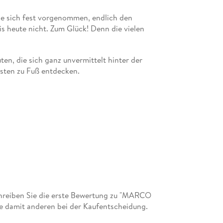
Sightseeing
ie sich fest vorgenommen, endlich den
Essen & Trinken
is heute nicht. Zum Glück! Denn die vielen
Shoppen & Stöbern
Ausgehen & Feiern
en, die sich ganz unvermittelt hinter der
Aktiv & Entspannt
sten zu Fuß entdecken.
Erlebnistouren
Gut zu wissen:
Die Basics für deinen Städtetrip
Spickzettel Katalanisch
Barcelona-Feeling
Travel Pursuit
Register & Impressum
hreiben Sie die erste Bewertung zu "MARCO
Bloß nicht!
e damit anderen bei der Kaufentscheidung.