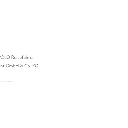
 Karten mit Tipps und Reisehacks für jede Region
aub, typische Urlaubserlebnisse, die Reise mit
LO Reiseführer
lia: Diese
nt GmbH & Co. KG
022370
lugszielen schnell und unkompliziert