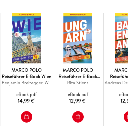
Barcelona! Allein der Name sorgt für strahle
Sundowner am Strand, Kulturtempel oder coole
wird dir garantiert nicht langweilig! Mit de
Tipps, die nur die Einheimischen kennen.
Das Beste zuerst: die MARCO POLO
MARCO POLO
MARCO POLO
MARC
Top-Highlights
Reiseführer E-Book Wien
Reiseführer E-Book
Reisefüh
und die MARCO POLO
Benjamin Breitegger, Walter M. Weiss
Rita Stiens
Ungarn
Baskenla
Bucketlist
eBook pdf
eBook pdf
eBo
für die unvergesslichen Urlaubserlebnisse
14,99 €
12,99 €
12,
*
*
Der
Urlaubsplaner