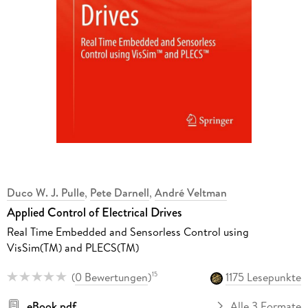
Duco W. J. Pulle
,
Pete Darnell
,
André Veltman
Applied Control of Electrical Drives
Real Time Embedded and Sensorless Control using
VisSim(TM) and PLECS(TM)
(
0 Bewertungen
)
1175 Lesepunkte
15
eBook pdf
Alle 3 Formate