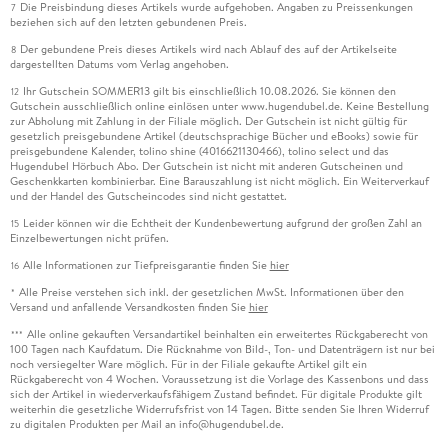
Die Preisbindung dieses Artikels wurde aufgehoben. Angaben zu Preissenkungen
7
beziehen sich auf den letzten gebundenen Preis.
Der gebundene Preis dieses Artikels wird nach Ablauf des auf der Artikelseite
8
dargestellten Datums vom Verlag angehoben.
Ihr Gutschein SOMMER13 gilt bis einschließlich 10.08.2026. Sie können den
12
Gutschein ausschließlich online einlösen unter www.hugendubel.de. Keine Bestellung
zur Abholung mit Zahlung in der Filiale möglich. Der Gutschein ist nicht gültig für
gesetzlich preisgebundene Artikel (deutschsprachige Bücher und eBooks) sowie für
preisgebundene Kalender, tolino shine (4016621130466), tolino select und das
Hugendubel Hörbuch Abo. Der Gutschein ist nicht mit anderen Gutscheinen und
Geschenkkarten kombinierbar. Eine Barauszahlung ist nicht möglich. Ein Weiterverkauf
und der Handel des Gutscheincodes sind nicht gestattet.
Leider können wir die Echtheit der Kundenbewertung aufgrund der großen Zahl an
15
Einzelbewertungen nicht prüfen.
Alle Informationen zur Tiefpreisgarantie finden Sie
hier
16
Alle Preise verstehen sich inkl. der gesetzlichen MwSt. Informationen über den
*
Versand und anfallende Versandkosten finden Sie
hier
Alle online gekauften Versandartikel beinhalten ein erweitertes Rückgaberecht von
***
100 Tagen nach Kaufdatum. Die Rücknahme von Bild-, Ton- und Datenträgern ist nur bei
noch versiegelter Ware möglich. Für in der Filiale gekaufte Artikel gilt ein
Rückgaberecht von 4 Wochen. Voraussetzung ist die Vorlage des Kassenbons und dass
sich der Artikel in wiederverkaufsfähigem Zustand befindet. Für digitale Produkte gilt
weiterhin die gesetzliche Widerrufsfrist von 14 Tagen. Bitte senden Sie Ihren Widerruf
zu digitalen Produkten per Mail an info@hugendubel.de.