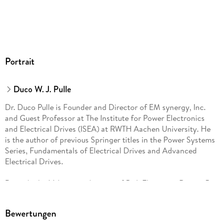
Portrait
Duco W. J. Pulle
Dr. Duco Pulle is Founder and Director of EM synergy, Inc.
and Guest Professor at The Institute for Power Electronics
and Electrical Drives (ISEA) at RWTH Aachen University. He
is the author of previous Springer titles in the Power Systems
Series, Fundamentals of Electrical Drives and Advanced
Electrical Drives.
Dr. ir. André Veltman is director of Piak Electronic Design B.
V. in the Netherlands and (co-)author of two other Springer
titles on Electrical Drives.
Bewertungen