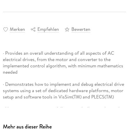
Merken
Empfehlen
Bewerten
· Provides an overall understanding of all aspects of AC
electrical drives, from the motor and converter to the
implemented control algorithm, with minimum mathematics
needed
· Demonstrates how to implement and debug electrical drive
systems using a set of dedicated hardware platforms, motor
setup and software tools in VisSim(TM) and PLECS(TM)
· No expert programming skills required, allowing the reader
to concentrate on drive development
Mehr aus dieser Reihe
· Enables the reader to undertake real-time control of a safe