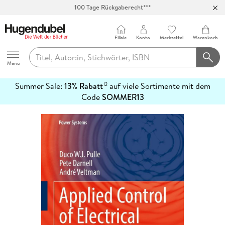
Abholung in über 100 Filialen
Filiale
Konto
Merkzettel
Warenkorb
Hugendubel
Menu
Summer Sale:
13% Rabatt
auf viele Sortimente mit dem
12
mehr
Code
SOMMER13
erfahren