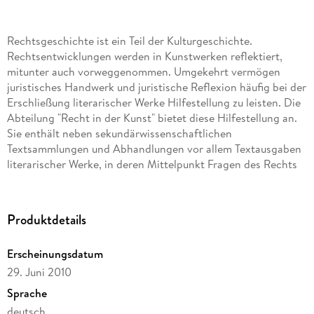
Rechtsgeschichte ist ein Teil der Kulturgeschichte.
Rechtsentwicklungen werden in Kunstwerken reflektiert,
mitunter auch vorweggenommen. Umgekehrt vermögen
juristisches Handwerk und juristische Reflexion häufig bei der
Erschließung literarischer Werke Hilfestellung zu leisten. Die
Abteilung "Recht in der Kunst" bietet diese Hilfestellung an.
Sie enthält neben sekundärwissenschaftlichen
Textsammlungen und Abhandlungen vor allem Textausgaben
literarischer Werke, in deren Mittelpunkt Fragen des Rechts
stehen und die mit je einem Kommentar aus
literaturwissenschaftlicher Sicht und aus rechtlicher und /
oder rechtshistorischer Sicht versehen werden.
Produktdetails
Erscheinungsdatum
Inhaltsverzeichnis
29. Juni 2010
1;Inhaltsverzeichnis;6 2;Das Fräulein von Scuderi;8
3;Kommentar I: E. T. A. Hoffmanns Erzählung Das Fräulein
Sprache
von Scuderi im (straf-)rechtsgeschichtlichen und
deutsch