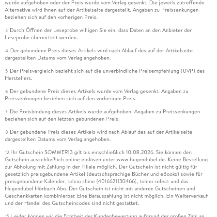
wurde aufgehoben oder der Preis wurde vom Verlag gesenkt. Die jeweils zutreffende
Alternative wird Ihnen auf der Artikelseite dargestellt. Angaben zu Preissenkungen
beziehen sich auf den vorherigen Preis.
Durch Öffnen der Leseprobe willigen Sie ein, dass Daten an den Anbieter der
3
Leseprobe übermittelt werden.
Der gebundene Preis dieses Artikels wird nach Ablauf des auf der Artikelseite
4
dargestellten Datums vom Verlag angehoben.
Der Preisvergleich bezieht sich auf die unverbindliche Preisempfehlung (UVP) des
5
Herstellers.
Der gebundene Preis dieses Artikels wurde vom Verlag gesenkt. Angaben zu
6
Preissenkungen beziehen sich auf den vorherigen Preis.
Die Preisbindung dieses Artikels wurde aufgehoben. Angaben zu Preissenkungen
7
beziehen sich auf den letzten gebundenen Preis.
Der gebundene Preis dieses Artikels wird nach Ablauf des auf der Artikelseite
8
dargestellten Datums vom Verlag angehoben.
Ihr Gutschein SOMMER13 gilt bis einschließlich 10.08.2026. Sie können den
12
Gutschein ausschließlich online einlösen unter www.hugendubel.de. Keine Bestellung
zur Abholung mit Zahlung in der Filiale möglich. Der Gutschein ist nicht gültig für
gesetzlich preisgebundene Artikel (deutschsprachige Bücher und eBooks) sowie für
preisgebundene Kalender, tolino shine (4016621130466), tolino select und das
Hugendubel Hörbuch Abo. Der Gutschein ist nicht mit anderen Gutscheinen und
Geschenkkarten kombinierbar. Eine Barauszahlung ist nicht möglich. Ein Weiterverkauf
und der Handel des Gutscheincodes sind nicht gestattet.
Leider können wir die Echtheit der Kundenbewertung aufgrund der großen Zahl an
15