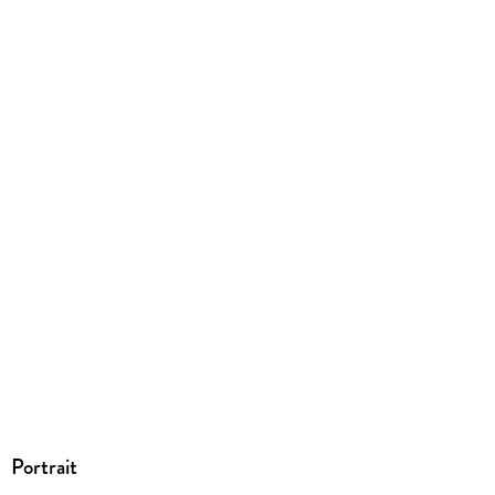
ISBN
9783110246032
Portrait