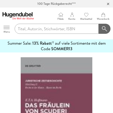
100 Tage Rückgaberecht***
Abholung in über 100 Filialen
Filiale
Konto
Merkzettel
Warenkorb
Hugendubel
Menu
Summer Sale:
13% Rabatt
auf viele Sortimente mit dem
12
mehr
Code
SOMMER13
erfahren