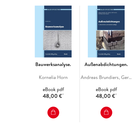
Bauwerksanalyse.
Außenabdichtungen.
Kornelia Horn
Andreas Brundiers, Gero Hebeisen, Ralf Hunstock, Arnt Meyer, Rainer Spirgatis
eBook pdf
eBook pdf
48,00 €
48,00 €
*
*