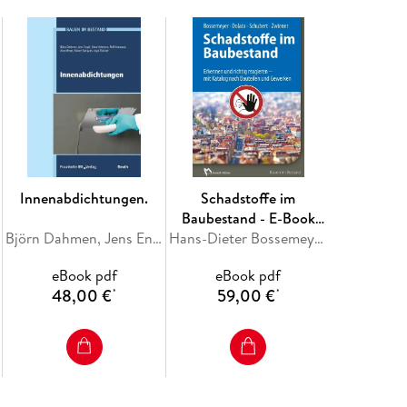
Innenabdichtungen.
Schadstoffe im
Baubestand - E-Book
Björn Dahmen, Jens Engel, Gero Hebeisen, Ralf Hunstock, Arnt Meyer
(PDF)
Hans-Dieter Bossemeyer, Stephan Dolata, Gerd Zwiener, Uwe Schubert
eBook pdf
eBook pdf
48,00 €
59,00 €
*
*