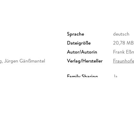
Sprache
deutsch
Dateigröße
20,78 MB
Autor/Autorin
Frank Eßm
g, Jürgen Gänßmantel
Verlag/Hersteller
Fraunhofe
Family Sharing
Ja
Dateiformat
PDF