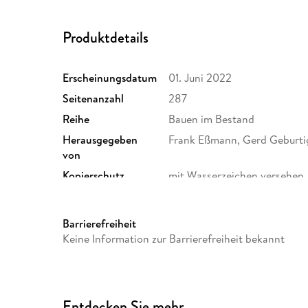
Produktdetails
Erscheinungsdatum
01. Juni 2022
Seitenanzahl
287
Reihe
Bauen im Bestand
Herausgegeben
Frank Eßmann, Gerd Geburti
von
Kopierschutz
mit Wasserzeichen versehen
Produktart
EBOOK
ISBN
9783738807080
Barrierefreiheit
Keine Information zur Barrierefreiheit bekannt
Entdecken Sie mehr