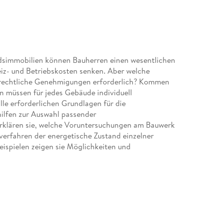
ndsimmobilien können Bauherren einen wesentlichen
iz- und Betriebskosten senken. Aber welche
echtliche Genehmigungen erforderlich? Kommen
n müssen für jedes Gebäude individuell
le erforderlichen Grundlagen für die
ilfen zur Auswahl passender
 erklären sie, welche Voruntersuchungen am Bauwerk
erfahren der energetische Zustand einzelner
eispielen zeigen sie Möglichkeiten und
licher Energiekonzepte im Bestand. Neben
ch den Blick auf die Rentabilität und
. Das Buch eignet sich zur Einarbeitung in das
Es richtet sich an Planerinnen und Planer,
nen und Bauherren.