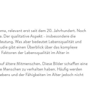
hema, relevant erst seit dem 20. Jahrhundert. Noch
. Der qualitative Aspekt - insbesondere die
deutung. Was aber bedeutet Lebensqualität und
tudie gibt einen Überblick über das komplexe
Faktoren der Lebensqualität im Alter in
 auf ältere Mitmenschen. Diese Bilder schaffen eine
 alte Menschen zu verhalten haben. Häufig werden
rlebens und der Fähigkeiten im Alter jedoch nicht
ng älterer Menschen in von Defiziten bestimmten
, eigene Stärken, Bedürfnisse und Wünsche im Alter
es einen Zusammenhang zwischen dem eigenen
eruht die persönliche Einschätzung des Alters auf
dem Abbau der kognitiven Leistungsfähigkeit und