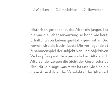
Merken
Empfehlen
Bewerten
Historisch gesehen ist das Alter ein junges T
nie war die Lebenserwartung so hoch wie heute
Erhaltung von Lebensqualität - gewinnt an Be
wovon wird sie beeinflusst? Die vorliegende S
Zusammenspiel der subjektiven und objektiven 
Verknüpfung mit dem persönlichen Altersbild.
Altersbilder zeigen die Sicht der Gesellschaft
Realität, die sagt, was Alter ist und wie sich
diese Altersbilder der Variabilität des Alterse
gerecht. Wenn die gesellschaftliche Einordnu
Kategorien erfolgt, werden die Möglichkeiten
auszuleben, erschwert.
In diesem Kontext stellt sich die Frage, ob 
Altersbild und der Lebenszufriedenheit gibt. B
realen, manifesten Werten, wie zum Beispiel 