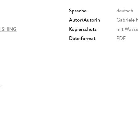
dem Nachlassen der motorischen Fähigkeiten, 
Lebensqualität? Diese empirische Arbeit prüf
Sprache
deutsch
daraus statistische Beziehungen in einem line
Autor/Autorin
Gabriele 
sinnvoll verknüpft und dargestellt.
ISHING
Kopierschutz
mit Wasse
Dateiformat
PDF
t