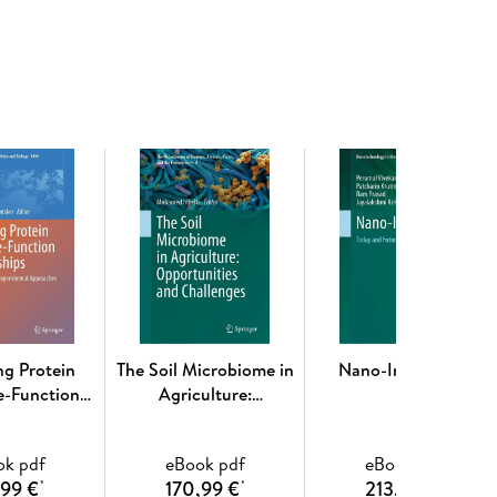
getation are discussed, an essential topic to
 the archipelago.
. - 2. Topography, Climate and Soils. - 3. Geology.
daptive Strategies. - 6. Vegetation. - 7.
of vascular plant species of the Socotra
f Socotra. - Appendix 3. List of lichens of Socotra.
ng Protein
The Soil Microbiome in
Nano-Insecticide
e-Function
Agriculture:
ionships
Opportunities and
Challenges
ok pdf
eBook pdf
eBook pdf
,99 €
170,99 €
213,99 €
*
*
*