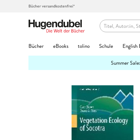
Bücher versandkostenfrei*
Hugendubel
Bücher
eBooks
tolino
Schule
English
Themenwelten
Summer Sale
Bücher Favoriten
eBook Favoriten
Die tolino Familie
Top-Themen
Top Themen
Hörbücher auf CD
Spielwaren Favoriten
Kalenderformate
Geschenke Favoriten
Kreatives
Preishits
Buch G
eBook 
Service
Lernhil
Abo jet
Spielwa
Top Kat
Geschen
Schreib
mehr
Interviews
erfahren
Bestseller
Bestseller
eReader
Unser Schulbuchservice
Bestseller
Bestseller
Bestseller
Abreiß-Kalender
Hugendubel Geschenkkarte
Kalligraphie & Handlettering
Preishits Bücher
Biografie
Biografie
tolino Bi
Grundsch
Hugendub
Baby & Kl
Adventsk
Valentins
Federtas
7
3 Fragen an
#BookTok Bestseller
Neuheiten
tolino shine
Vokabeltrainer phase6
Neuheiten
Neuheiten
Neuheiten
Geburtstagskalender
Bestseller
Stempel & -kissen
eBook Preishits
Coffee Ta
Fantasy &
tolino clo
Quali Trai
Basteln &
Familienp
Kommunio
Klebstoff
2
Hörbuc
Mach mit!
Neuheiten
eBook Preishits
tolino shine color
Lesenlernen eKidz.eu
Top Vorbesteller
Top Vorbesteller
Top Vorbesteller
Immerwährender Kalender
Neuheiten
Stickerhefte
Hörbücher
Comics
Kinder- &
tolino ap
Mittlere R
Forschen
Garten & 
Geburt & 
Schreibti
2
Wissen
Bestseller
Preishits Bücher
Independent Autor:innen
tolino vision color
Lernspiele
Kinder- & Jugendbücher
Top Marken
Posterkalender
Trends & Saisonales
Hörbuch Downloads
Fachbüch
Krimis & T
tolino Fe
Abi Traine
Figuren &
Kunst & A
Geburtst
2
Papier & Blöcke
Stifte
Lesetipps
Neuheite
Top-Vorbesteller
tolino stylus
Schülerkalender
Krimis & Thriller
tonies®
Postkartenkalender
Bookmerch
Günstige Spielwaren
Fantasy
New Adul
tolino Fa
Modelle &
Literatur
Hochzeit
Top Kategorien
Beliebt
Bastelpapier & Origami
Top Vorbe
Buntstift
tolino flip
Lehrerkalender
Romane
Spiel des Jahres
Terminkalender
Book Nooks
Film
Geschenk
Ratgeber
tolino Vor
Familien-
Mond & E
Aktuell
Exklusive eBooks
Notizbücher & -blöcke
Stark
Fantasy
Füller & T
Zubehör
Hörspiele
Deutscher Spielepreis
Wandkalender
Musik
Jugendbü
Reise
Tiefpreisg
Puppen & 
Reise, Lä