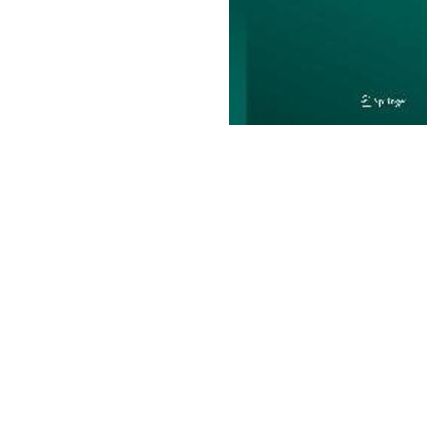
Leseempfehlung
eBook Abonnement
Postkarten
Westerman
Kinder- &
Kugelschr
Hörbuchsprecher
Günstige Spielwaren
Wochenkalender
Kinderbü
Romane
Geräte im
Puzzles &
Schule & 
Buchtrends auf Social Media
eBooks verschenken
Klett Lern
Krimis & T
Buchkalender
Kochen &
Sachbüch
Sprachka
büchermenschen
Duden Sh
Romane
Krimis & T
Top Autor:innen
Hörspiele
Manga
Top Serien
Hörbuchs
Gebrauchtbuch