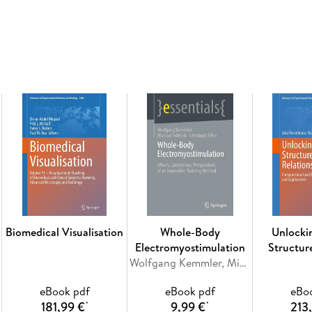
Finally, important management issues of the ve
ensure preservation of the natural heritage of
Inhaltsverzeichnis
Preface. - Acknowledgements. - 1. Introduction
- 4. Flora and Biogeography. - 5. Ecology and A
Environmental Management. - Appendix 1. List 
archipelago. - Appendix 2. List of bryophytes o
- References. - Index.
Biomedical Visualisation
Whole-Body
Unlocki
Electromyostimulation
Structur
Wolfgang Kemmler, Michael Fröhlich, Christoph Eifler
Relat
eBook pdf
eBook pdf
eBo
181,99 €
9,99 €
213
*
*