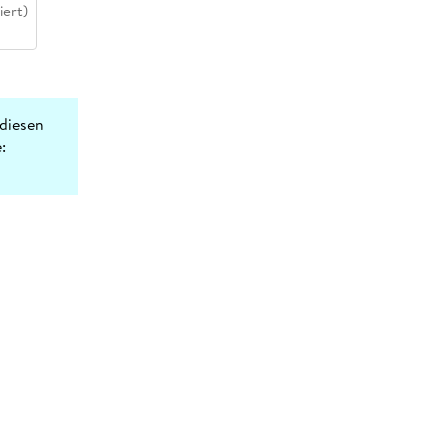
iert)
diesen
: