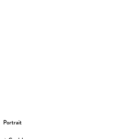
9783446445413
Portrait