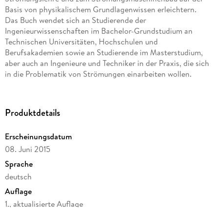
Basis von physikalischem Grundlagenwissen erleichtern.
Das Buch wendet sich an Studierende der
Ingenieurwissenschaften im Bachelor-Grundstudium an
Technischen Universitäten, Hochschulen und
Berufsakademien sowie an Studierende im Masterstudium,
aber auch an Ingenieure und Techniker in der Praxis, die sich
in die Problematik von Strömungen einarbeiten wollen.
Ausgehend von Grundbegriffen, die aus der Physikausbildung
weitgehend geläufig sind, werden schrittweise die komplexen
Zusammenhänge für strömende Fluide entwickelt und anhand
Produktdetails
von zahlreichen Berechnungsbeispielen nachvollziehbar
gemacht. Viele Übungsaufgaben helfen beim Verständnis der
Erscheinungsdatum
Zusammenhänge. Besonderer Wert wurde auf eine
08. Juni 2015
verständliche technische Darstellung und Bebilderung
gelegt. Diese wurde für die zweite Auflage, mit den
Sprache
Erfahrungen aus den Lehrveranstaltungen der letzten Jahre,
deutsch
nochmals genau überarbeitet und verbessert.
Auflage
1., aktualisierte Auflage
Seitenanzahl