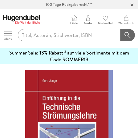
100 Tage Rückgaberecht***
Abholung in über 100 Filialen
Filiale
Konto
Merkzettel
Warenkorb
Hugendubel
Menu
Summer Sale:
13% Rabatt
auf viele Sortimente mit dem
12
mehr
Code
SOMMER13
erfahren