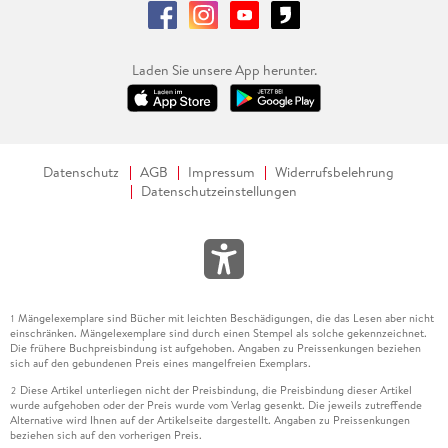
Laden Sie unsere App herunter.
Datenschutz
AGB
Impressum
Widerrufsbelehrung
Datenschutzeinstellungen
Mängelexemplare sind Bücher mit leichten Beschädigungen, die das Lesen aber nicht
1
einschränken. Mängelexemplare sind durch einen Stempel als solche gekennzeichnet.
Die frühere Buchpreisbindung ist aufgehoben. Angaben zu Preissenkungen beziehen
sich auf den gebundenen Preis eines mangelfreien Exemplars.
Diese Artikel unterliegen nicht der Preisbindung, die Preisbindung dieser Artikel
2
wurde aufgehoben oder der Preis wurde vom Verlag gesenkt. Die jeweils zutreffende
Alternative wird Ihnen auf der Artikelseite dargestellt. Angaben zu Preissenkungen
beziehen sich auf den vorherigen Preis.