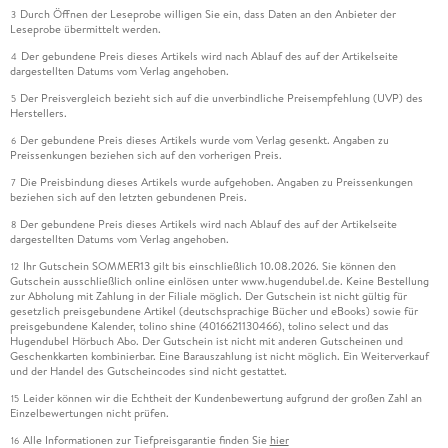
Durch Öffnen der Leseprobe willigen Sie ein, dass Daten an den Anbieter der
3
Leseprobe übermittelt werden.
Der gebundene Preis dieses Artikels wird nach Ablauf des auf der Artikelseite
4
dargestellten Datums vom Verlag angehoben.
Der Preisvergleich bezieht sich auf die unverbindliche Preisempfehlung (UVP) des
5
Herstellers.
Der gebundene Preis dieses Artikels wurde vom Verlag gesenkt. Angaben zu
6
Preissenkungen beziehen sich auf den vorherigen Preis.
Die Preisbindung dieses Artikels wurde aufgehoben. Angaben zu Preissenkungen
7
beziehen sich auf den letzten gebundenen Preis.
Der gebundene Preis dieses Artikels wird nach Ablauf des auf der Artikelseite
8
dargestellten Datums vom Verlag angehoben.
Ihr Gutschein SOMMER13 gilt bis einschließlich 10.08.2026. Sie können den
12
Gutschein ausschließlich online einlösen unter www.hugendubel.de. Keine Bestellung
zur Abholung mit Zahlung in der Filiale möglich. Der Gutschein ist nicht gültig für
gesetzlich preisgebundene Artikel (deutschsprachige Bücher und eBooks) sowie für
preisgebundene Kalender, tolino shine (4016621130466), tolino select und das
Hugendubel Hörbuch Abo. Der Gutschein ist nicht mit anderen Gutscheinen und
Geschenkkarten kombinierbar. Eine Barauszahlung ist nicht möglich. Ein Weiterverkauf
und der Handel des Gutscheincodes sind nicht gestattet.
Leider können wir die Echtheit der Kundenbewertung aufgrund der großen Zahl an
15
Einzelbewertungen nicht prüfen.
Alle Informationen zur Tiefpreisgarantie finden Sie
hier
16