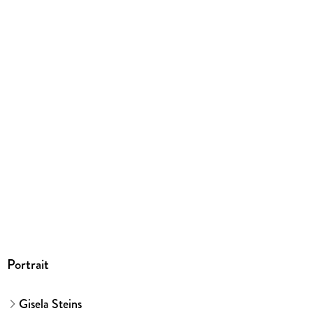
PDF
ISBN
9783531921723
Portrait
Gisela Steins