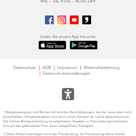
Mo. - Sa. 9.00 - 18.00 Uhr
Laden Sie unsere App herunter.
Datenschutz
AGB
Impressum
Widerrufsbelehrung
Datenschutzeinstellungen
Mängelexemplare sind Bücher mit leichten Beschädigungen, die das Lesen aber nicht
1
einschränken. Mängelexemplare sind durch einen Stempel als solche gekennzeichnet.
Die frühere Buchpreisbindung ist aufgehoben. Angaben zu Preissenkungen beziehen
sich auf den gebundenen Preis eines mangelfreien Exemplars.
Diese Artikel unterliegen nicht der Preisbindung, die Preisbindung dieser Artikel
2