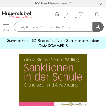
100 Tage Rückgaberecht***
Abholung in über 100 Filialen
Filiale
Konto
Merkzettel
Warenkorb
Hugendubel
Menu
Summer Sale:
13% Rabatt
auf viele Sortimente mit dem
12
mehr
Code
SOMMER13
erfahren