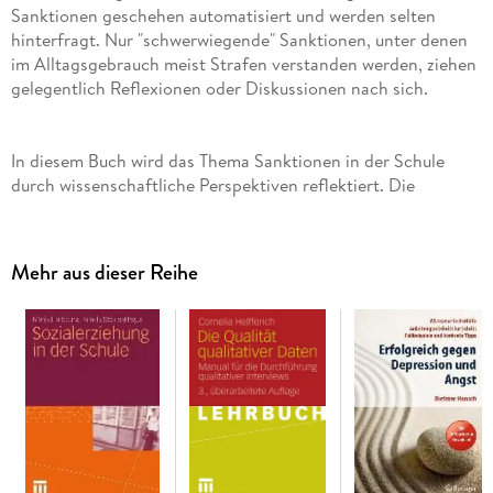
Sanktionen geschehen automatisiert und werden selten
hinterfragt. Nur "schwerwiegende" Sanktionen, unter denen
im Alltagsgebrauch meist Strafen verstanden werden, ziehen
In diesem Buch wird das Thema Sanktionen in der Schule
durch wissenschaftliche Perspektiven reflektiert. Die
zentralen Aussagen beruhen auf Erkenntnissen
psychologischer Grundlagenforschung aus verschiedenen
Teilgebieten, so der sozial- und entwicklungspsychologischen
Mehr aus dieser Reihe
Forschung und der Pädagogischen Psychologie. Dieses
Fachwissen wird prägnant mit Belangen des schulischen
Alltags verbunden und durch viele alltagsnahe Beispiele
illustriert. Ziel des Buches ist es, die deutliche Kluft zwischen
Theorie und Praxis zu verringern.
Inhaltsverzeichnis
Die beiden Aufträge der Schule. - Der Status Quo in der