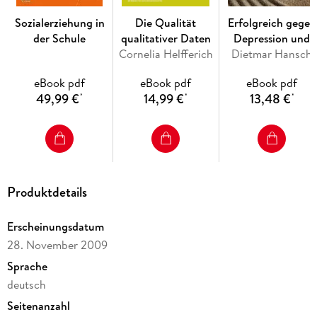
Schule. - Warum sanktionieren wir? . - Was passiert, wenn wir
Sozialerziehung in
Die Qualität
Erfolgreich gegen
sanktionieren? . - Was hilft? Theoretische Perspektiven und
der Schule
qualitativer Daten
Depression und
Forschungsstand zur Effektivität verschiedener Maßnahmen
Cornelia Helfferich
Dietmar Hansch
Angst
der Verhaltensänderung. - Die Schule als System. -
Abschließende Gedanken.
eBook pdf
eBook pdf
eBook pdf
49,99 €
14,99 €
13,48 €
*
*
*
Produktdetails
Erscheinungsdatum
28. November 2009
Sprache
deutsch
Seitenanzahl