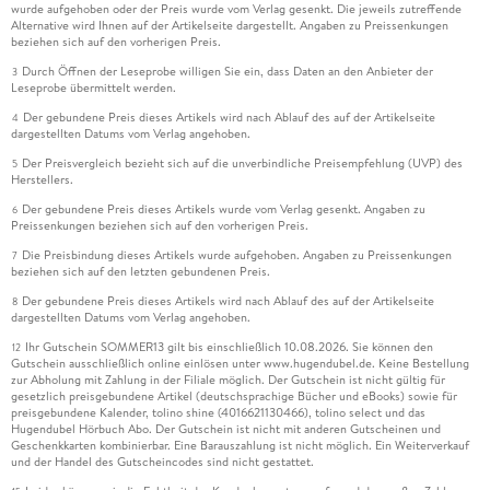
wurde aufgehoben oder der Preis wurde vom Verlag gesenkt. Die jeweils zutreffende
Alternative wird Ihnen auf der Artikelseite dargestellt. Angaben zu Preissenkungen
beziehen sich auf den vorherigen Preis.
Durch Öffnen der Leseprobe willigen Sie ein, dass Daten an den Anbieter der
3
Leseprobe übermittelt werden.
Der gebundene Preis dieses Artikels wird nach Ablauf des auf der Artikelseite
4
dargestellten Datums vom Verlag angehoben.
Der Preisvergleich bezieht sich auf die unverbindliche Preisempfehlung (UVP) des
5
Herstellers.
Der gebundene Preis dieses Artikels wurde vom Verlag gesenkt. Angaben zu
6
Preissenkungen beziehen sich auf den vorherigen Preis.
Die Preisbindung dieses Artikels wurde aufgehoben. Angaben zu Preissenkungen
7
beziehen sich auf den letzten gebundenen Preis.
Der gebundene Preis dieses Artikels wird nach Ablauf des auf der Artikelseite
8
dargestellten Datums vom Verlag angehoben.
Ihr Gutschein SOMMER13 gilt bis einschließlich 10.08.2026. Sie können den
12
Gutschein ausschließlich online einlösen unter www.hugendubel.de. Keine Bestellung
zur Abholung mit Zahlung in der Filiale möglich. Der Gutschein ist nicht gültig für
gesetzlich preisgebundene Artikel (deutschsprachige Bücher und eBooks) sowie für
preisgebundene Kalender, tolino shine (4016621130466), tolino select und das
Hugendubel Hörbuch Abo. Der Gutschein ist nicht mit anderen Gutscheinen und
Geschenkkarten kombinierbar. Eine Barauszahlung ist nicht möglich. Ein Weiterverkauf
und der Handel des Gutscheincodes sind nicht gestattet.