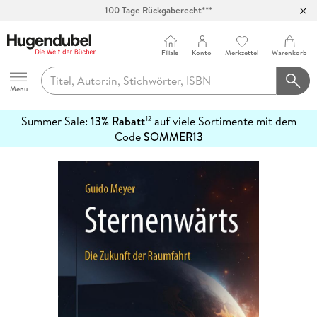
100 Tage Rückgaberecht***
Abholung in über 100 Filialen
Filiale
Konto
Merkzettel
Warenkorb
Hugendubel
Menu
Summer Sale:
13% Rabatt
auf viele Sortimente mit dem
12
mehr
Code
SOMMER13
erfahren