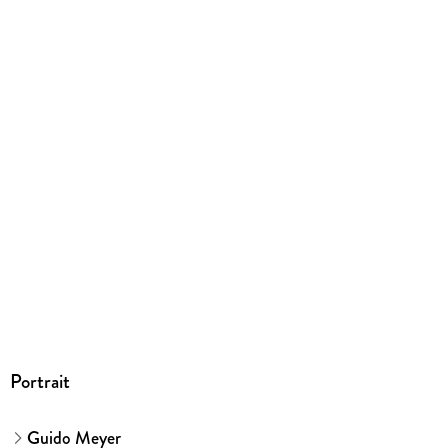
9783662696484
Portrait
Guido Meyer