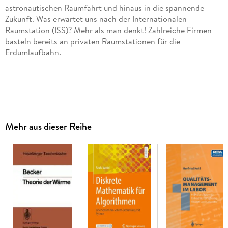
astronautischen Raumfahrt und hinaus in die spannende
Zukunft. Was erwartet uns nach der Internationalen
Raumstation (ISS)? Mehr als man denkt! Zahlreiche Firmen
basteln bereits an privaten Raumstationen für die
Erdumlaufbahn.
Innovative Technologien wie aufblasbare Module und
modulare Konstruktionen, die aus mehreren Komponenten
zusammengesteckt werden, stehen im Fokus. Die
Mehr aus dieser Reihe
Transportmittel für diese neuen Raumstationen befinden sich
ebenfalls in den Startlöchern. Dabei spielen auch
aufstrebende Raumfahrtnationen wie China und Indien eine
immer bedeutendere Rolle.
Die Pläne für die nächsten Mondmissionen nehmen konkrete
Formen an: NASA und SpaceX haben das Ziel, den Mond mit