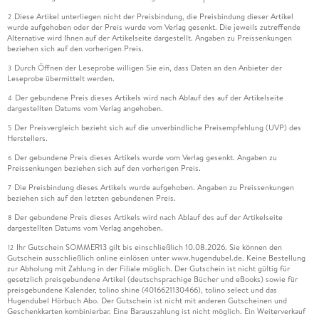
Diese Artikel unterliegen nicht der Preisbindung, die Preisbindung dieser Artikel
2
wurde aufgehoben oder der Preis wurde vom Verlag gesenkt. Die jeweils zutreffende
Alternative wird Ihnen auf der Artikelseite dargestellt. Angaben zu Preissenkungen
beziehen sich auf den vorherigen Preis.
Durch Öffnen der Leseprobe willigen Sie ein, dass Daten an den Anbieter der
3
Leseprobe übermittelt werden.
Der gebundene Preis dieses Artikels wird nach Ablauf des auf der Artikelseite
4
dargestellten Datums vom Verlag angehoben.
Der Preisvergleich bezieht sich auf die unverbindliche Preisempfehlung (UVP) des
5
Herstellers.
Der gebundene Preis dieses Artikels wurde vom Verlag gesenkt. Angaben zu
6
Preissenkungen beziehen sich auf den vorherigen Preis.
Die Preisbindung dieses Artikels wurde aufgehoben. Angaben zu Preissenkungen
7
beziehen sich auf den letzten gebundenen Preis.
Der gebundene Preis dieses Artikels wird nach Ablauf des auf der Artikelseite
8
dargestellten Datums vom Verlag angehoben.
Ihr Gutschein SOMMER13 gilt bis einschließlich 10.08.2026. Sie können den
12
Gutschein ausschließlich online einlösen unter www.hugendubel.de. Keine Bestellung
zur Abholung mit Zahlung in der Filiale möglich. Der Gutschein ist nicht gültig für
gesetzlich preisgebundene Artikel (deutschsprachige Bücher und eBooks) sowie für
preisgebundene Kalender, tolino shine (4016621130466), tolino select und das
Hugendubel Hörbuch Abo. Der Gutschein ist nicht mit anderen Gutscheinen und
Geschenkkarten kombinierbar. Eine Barauszahlung ist nicht möglich. Ein Weiterverkauf