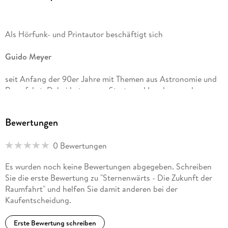
Als Hörfunk- und Printautor beschäftigt sich
Guido Meyer
seit Anfang der 90er Jahre mit Themen aus Astronomie und
Raumfahrt. Dabei hat er u. a. Starts und Landungen der
Space Shuttles in Florida kommentiert und den deutschen
Matthias Maurer während seines Aufenthalts auf der
Bewertungen
Internationalen Raumstation (ISS) interviewt. Für
verschiedene Radioprogramme der ARD arbeitet der Autor
0 Bewertungen
als Experte für " Außer-Irdisches" , vor allem für den
Es wurden noch keine Bewertungen abgegeben. Schreiben
Deutschlandfunk
Sie die erste Bewertung zu "Sternenwärts - Die Zukunft der
Raumfahrt" und helfen Sie damit anderen bei der
und den
Kaufentscheidung.
NDR
Erste Bewertung schreiben