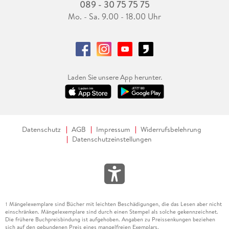
089 - 30 75 75 75
Mo. - Sa. 9.00 - 18.00 Uhr
Laden Sie unsere App herunter.
Datenschutz
AGB
Impressum
Widerrufsbelehrung
Datenschutzeinstellungen
Mängelexemplare sind Bücher mit leichten Beschädigungen, die das Lesen aber nicht
1
einschränken. Mängelexemplare sind durch einen Stempel als solche gekennzeichnet.
Die frühere Buchpreisbindung ist aufgehoben. Angaben zu Preissenkungen beziehen
sich auf den gebundenen Preis eines mangelfreien Exemplars.